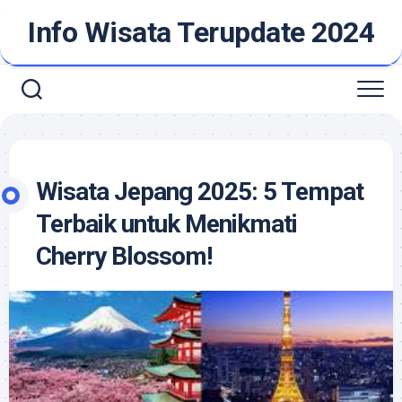
Skip
Info Wisata Terupdate 2024
to
content
Wisata Jepang 2025: 5 Tempat
Terbaik untuk Menikmati
Cherry Blossom!