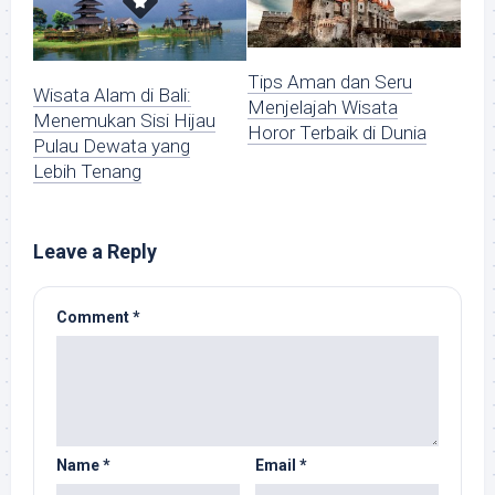
Tips Aman dan Seru
Wisata Alam di Bali:
Menjelajah Wisata
Menemukan Sisi Hijau
Horor Terbaik di Dunia
Pulau Dewata yang
Lebih Tenang
Leave a Reply
Comment
*
Name
*
Email
*