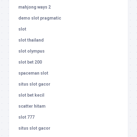
mahjong ways 2
demo slot pragmatic
slot
slot thailand
slot olympus
slot bet 200
spaceman slot
situs slot gacor
slot bet kecil
scatter hitam
slot 777
situs slot gacor