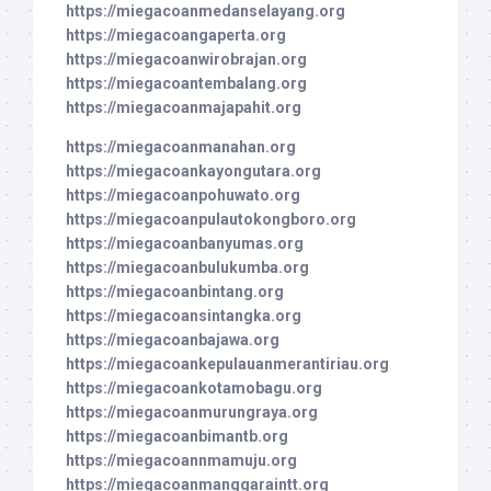
https://miegacoanmedanselayang.org
https://miegacoangaperta.org
https://miegacoanwirobrajan.org
https://miegacoantembalang.org
https://miegacoanmajapahit.org
https://miegacoanmanahan.org
https://miegacoankayongutara.org
https://miegacoanpohuwato.org
https://miegacoanpulautokongboro.org
https://miegacoanbanyumas.org
https://miegacoanbulukumba.org
https://miegacoanbintang.org
https://miegacoansintangka.org
https://miegacoanbajawa.org
https://miegacoankepulauanmerantiriau.org
https://miegacoankotamobagu.org
https://miegacoanmurungraya.org
https://miegacoanbimantb.org
https://miegacoannmamuju.org
https://miegacoanmanggaraintt.org