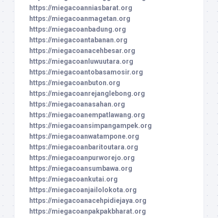
https://miegacoanniasbarat.org
https://miegacoanmagetan.org
https://miegacoanbadung.org
https://miegacoantabanan.org
https://miegacoanacehbesar.org
https://miegacoanluwuutara.org
https://miegacoantobasamosir.org
https://miegacoanbuton.org
https://miegacoanrejanglebong.org
https://miegacoanasahan.org
https://miegacoanempatlawang.org
https://miegacoansimpangampek.org
https://miegacoanwatampone.org
https://miegacoanbaritoutara.org
https://miegacoanpurworejo.org
https://miegacoansumbawa.org
https://miegacoankutai.org
https://miegacoanjailolokota.org
https://miegacoanacehpidiejaya.org
https://miegacoanpakpakbharat.org