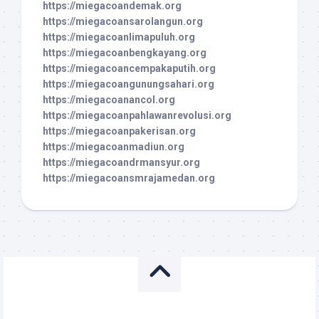
https://miegacoandemak.org
https://miegacoansarolangun.org
https://miegacoanlimapuluh.org
https://miegacoanbengkayang.org
https://miegacoancempakaputih.org
https://miegacoangunungsahari.org
https://miegacoanancol.org
https://miegacoanpahlawanrevolusi.org
https://miegacoanpakerisan.org
https://miegacoanmadiun.org
https://miegacoandrmansyur.org
https://miegacoansmrajamedan.org