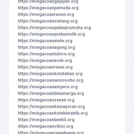
https://miegacoangejayan.org
https://miegacoanpemuda.org
https://miegacoanrenon.org
https://miegacoansintang.org
https://miegacoanpulaupramuka.org
https://miegacoanprabumulih.org
https://miegacoanende.org
https://miegacoanagung.org
https://miegacoantidore.org
https://miegacoanaceh.org
https://miegacoanranai.org
https://miegacoankotatahan.org
https://miegacoanwonosobo.org
https://miegacoanampera.org
https://miegacoanbinamarga.org
https://miegacoansenen.org
https://miegacoankemayoran.org
https://miegacoankotabimantb.org
https://miegacoanbenhil.org
https://miegacoancikini.org
https://miegacoanrawabuaya.org