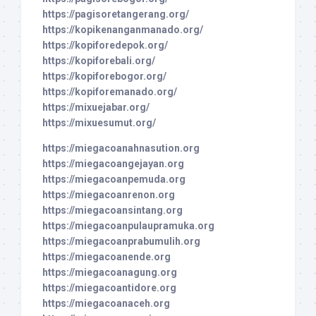
https://pagisoretangerang.org/
https://kopikenanganmanado.org/
https://kopiforedepok.org/
https://kopiforebali.org/
https://kopiforebogor.org/
https://kopiforemanado.org/
https://mixuejabar.org/
https://mixuesumut.org/
https://miegacoanahnasution.org
https://miegacoangejayan.org
https://miegacoanpemuda.org
https://miegacoanrenon.org
https://miegacoansintang.org
https://miegacoanpulaupramuka.org
https://miegacoanprabumulih.org
https://miegacoanende.org
https://miegacoanagung.org
https://miegacoantidore.org
https://miegacoanaceh.org