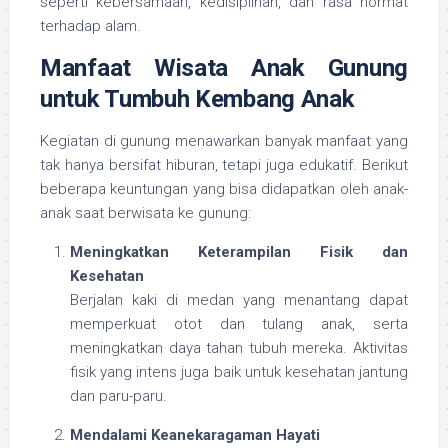
seperti kebersamaan, kedisiplinan, dan rasa hormat
terhadap alam.
Manfaat Wisata Anak Gunung
untuk Tumbuh Kembang Anak
Kegiatan di gunung menawarkan banyak manfaat yang
tak hanya bersifat hiburan, tetapi juga edukatif. Berikut
beberapa keuntungan yang bisa didapatkan oleh anak-
anak saat berwisata ke gunung:
Meningkatkan Keterampilan Fisik dan
Kesehatan
Berjalan kaki di medan yang menantang dapat
memperkuat otot dan tulang anak, serta
meningkatkan daya tahan tubuh mereka. Aktivitas
fisik yang intens juga baik untuk kesehatan jantung
dan paru-paru.
Mendalami Keanekaragaman Hayati