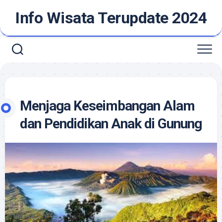
Skip
Info Wisata Terupdate 2024
to
content
Menjaga Keseimbangan Alam
dan Pendidikan Anak di Gunung