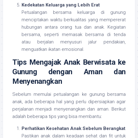
Kedekatan Keluarga yang Lebih Erat
Petualangan bersama keluarga di gunung
menciptakan waktu berkualitas yang mempererat
hubungan antara orang tua dan anak. Kegiatan
bersama, seperti memasak bersama di tenda
atau berjalan menyusuri jalur pendakian,
menguatkan ikatan emosional.
Tips Mengajak Anak Berwisata ke
Gunung dengan Aman dan
Menyenangkan
Sebelum memulai petualangan ke gunung bersama
anak, ada beberapa hal yang perlu dipersiapkan agar
perjalanan menjadi menyenangkan dan aman. Berikut
adalah beberapa tips yang bisa membantu:
Perhatikan Kesehatan Anak Sebelum Berangkat
Pastikan anak dalam keadaan sehat dan fit untuk