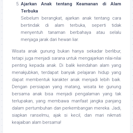
Ajarkan Anak tentang Keamanan di Alam
Terbuka
Sebelum berangkat, ajarkan anak tentang cara
bertindak di alam terbuka, seperti tidak
menyentuh tanaman berbahaya atau selalu
menjaga jarak dari hewan liar.
Wisata anak gunung bukan hanya sekadar berlibur,
tetapi juga menjadi sarana untuk mengajarkan nilai-nilai
penting kepada anak. Di balik keindahan alam yang
menakjubkan, terdapat banyak pelajaran hidup yang
dapat membentuk karakter anak menjadi lebih baik.
Dengan persiapan yang matang, wisata ke gunung
bersama anak bisa menjadi pengalaman yang tak
terlupakan, yang membawa manfaat jangka panjang
dalam pertumbuhan dan perkembangan mereka. Jadi,
siapkan ranselmu, ajak si kecil, dan mari nikmati
keajaiban alam bersama!