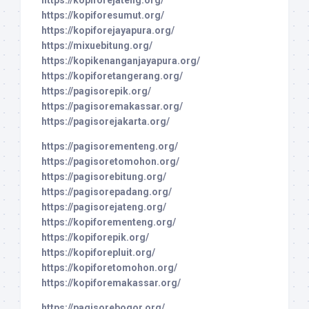
https://kopiforejateng.org/
https://kopiforesumut.org/
https://kopiforejayapura.org/
https://mixuebitung.org/
https://kopikenanganjayapura.org/
https://kopiforetangerang.org/
https://pagisorepik.org/
https://pagisoremakassar.org/
https://pagisorejakarta.org/
https://pagisorementeng.org/
https://pagisoretomohon.org/
https://pagisorebitung.org/
https://pagisorepadang.org/
https://pagisorejateng.org/
https://kopiforementeng.org/
https://kopiforepik.org/
https://kopiforepluit.org/
https://kopiforetomohon.org/
https://kopiforemakassar.org/
https://pagisorebogor.org/