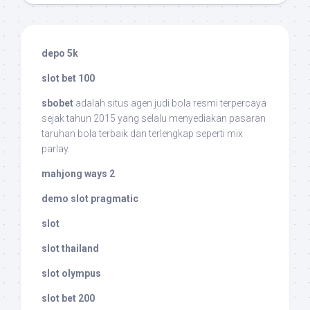
depo 5k
slot bet 100
sbobet
adalah situs agen judi bola resmi terpercaya
sejak tahun 2015 yang selalu menyediakan pasaran
taruhan bola terbaik dan terlengkap seperti mix
parlay.
mahjong ways 2
demo slot pragmatic
slot
slot thailand
slot olympus
slot bet 200