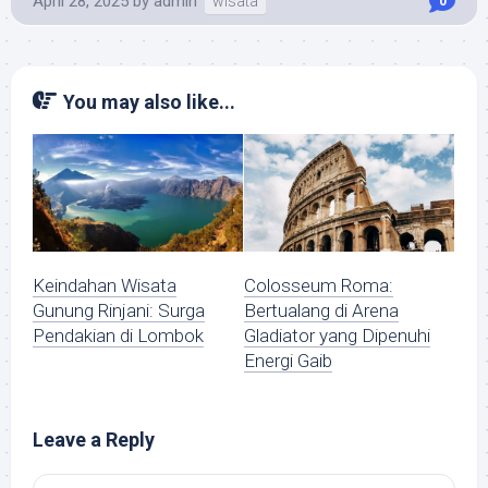
April 28, 2025
by
admin
wisata
0
You may also like...
Keindahan Wisata
Colosseum Roma:
Gunung Rinjani: Surga
Bertualang di Arena
Pendakian di Lombok
Gladiator yang Dipenuhi
Energi Gaib
Leave a Reply