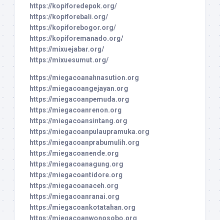
https://kopiforedepok.org/
https://kopiforebali.org/
https://kopiforebogor.org/
https://kopiforemanado.org/
https://mixuejabar.org/
https://mixuesumut.org/
https://miegacoanahnasution.org
https://miegacoangejayan.org
https://miegacoanpemuda.org
https://miegacoanrenon.org
https://miegacoansintang.org
https://miegacoanpulaupramuka.org
https://miegacoanprabumulih.org
https://miegacoanende.org
https://miegacoanagung.org
https://miegacoantidore.org
https://miegacoanaceh.org
https://miegacoanranai.org
https://miegacoankotatahan.org
https://miegacoanwonosobo.org