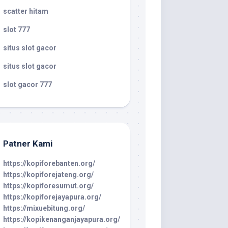
scatter hitam
slot 777
situs slot gacor
situs slot gacor
slot gacor 777
Patner Kami
https://kopiforebanten.org/
https://kopiforejateng.org/
https://kopiforesumut.org/
https://kopiforejayapura.org/
https://mixuebitung.org/
https://kopikenanganjayapura.org/