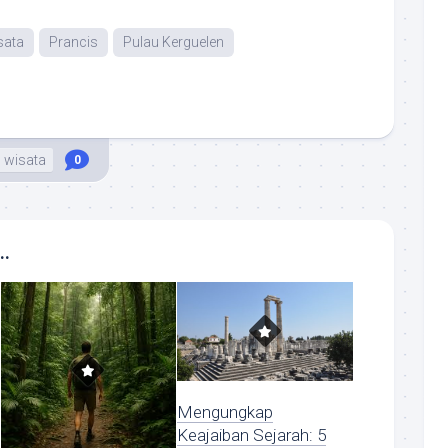
sata
Prancis
Pulau Kerguelen
wisata
0
..
Mengungkap
Keajaiban Sejarah: 5