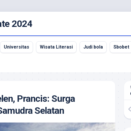
ate 2024
Universitas
Wisata Literasi
Judi bola
Sbobet
len, Prancis: Surga
 Samudra Selatan