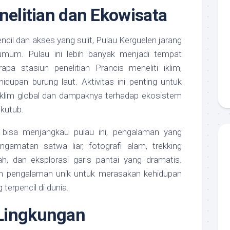
enelitian dan Ekowisata
ncil dan akses yang sulit, Pulau Kerguelen jarang
umum. Pulau ini lebih banyak menjadi tempat
rapa stasiun penelitian Prancis meneliti iklim,
idupan burung laut. Aktivitas ini penting untuk
lim global dan dampaknya terhadap ekosistem
bkutub.
 bisa menjangkau pulau ini, pengalaman yang
ngamatan satwa liar, fotografi alam, trekking
ah, dan eksplorasi garis pantai yang dramatis.
n pengalaman unik untuk merasakan kehidupan
 terpencil di dunia.
Lingkungan