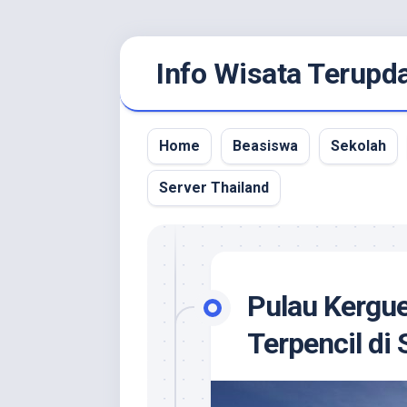
Skip
Info Wisata Terupd
to
content
Home
Beasiswa
Sekolah
Server Thailand
Pulau Kergue
Terpencil di