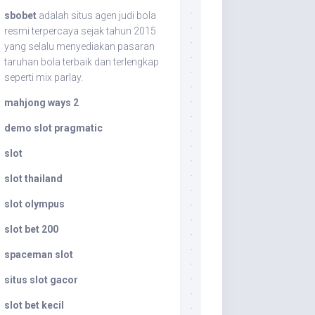
sbobet
adalah situs agen judi bola
resmi terpercaya sejak tahun 2015
yang selalu menyediakan pasaran
taruhan bola terbaik dan terlengkap
seperti mix parlay.
mahjong ways 2
demo slot pragmatic
slot
slot thailand
slot olympus
slot bet 200
spaceman slot
situs slot gacor
slot bet kecil