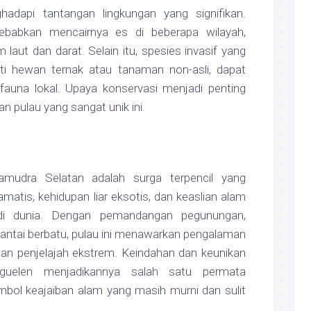
adapi tantangan lingkungan yang signifikan.
ebabkan mencairnya es di beberapa wilayah,
aut dan darat. Selain itu, spesies invasif yang
ti hewan ternak atau tanaman non-asli, dapat
auna lokal. Upaya konservasi menjadi penting
n pulau yang sangat unik ini.
amudra Selatan adalah surga terpencil yang
atis, kehidupan liar eksotis, dan keaslian alam
 di dunia. Dengan pemandangan pegunungan,
 pantai berbatu, pulau ini menawarkan pengalaman
i dan penjelajah ekstrem. Keindahan dan keunikan
guelen menjadikannya salah satu permata
imbol keajaiban alam yang masih murni dan sulit