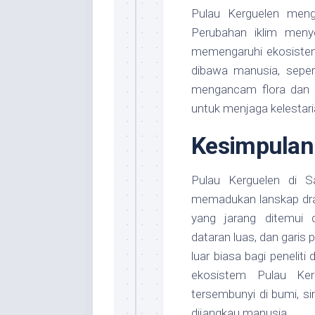
Pulau Kerguelen mengh
Perubahan iklim meny
memengaruhi ekosistem l
dibawa manusia, seper
mengancam flora dan f
untuk menjaga kelestaria
Kesimpulan
Pulau Kerguelen di S
memadukan lanskap dram
yang jarang ditemui
dataran luas, dan garis
luar biasa bagi penelit
ekosistem Pulau Ker
tersembunyi di bumi, s
dijangkau manusia.