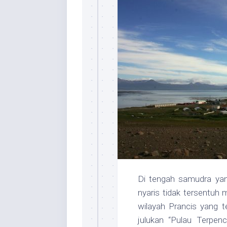
Di tengah samudra yan
nyaris tidak tersentuh
wilayah Prancis yang t
julukan “Pulau Terpenc