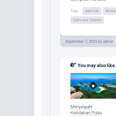
Tags:
alam liar
ekowi
Samudra Selatan
September 7, 2025
by
admin
You may also like.
Menjelajahi
Keindahan Pulau