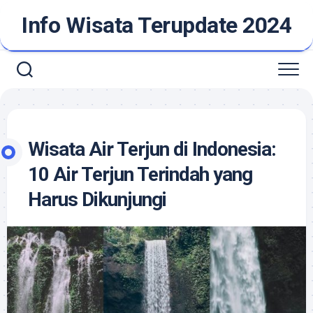
Skip
Info Wisata Terupdate 2024
to
content
Wisata Air Terjun di Indonesia:
10 Air Terjun Terindah yang
Harus Dikunjungi