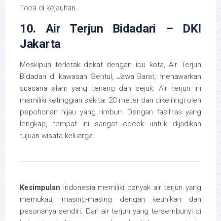
Toba di kejauhan.
10.
Air Terjun Bidadari – DKI
Jakarta
Meskipun terletak dekat dengan ibu kota, Air Terjun
Bidadari di kawasan Sentul, Jawa Barat, menawarkan
suasana alam yang tenang dan sejuk. Air terjun ini
memiliki ketinggian sekitar 20 meter dan dikelilingi oleh
pepohonan hijau yang rimbun. Dengan fasilitas yang
lengkap, tempat ini sangat cocok untuk dijadikan
tujuan wisata keluarga.
Kesimpulan
Indonesia memiliki banyak air terjun yang
memukau, masing-masing dengan keunikan dan
pesonanya sendiri. Dari air terjun yang tersembunyi di