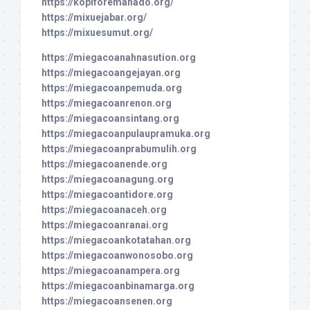
https://kopiforemanado.org/
https://mixuejabar.org/
https://mixuesumut.org/
https://miegacoanahnasution.org
https://miegacoangejayan.org
https://miegacoanpemuda.org
https://miegacoanrenon.org
https://miegacoansintang.org
https://miegacoanpulaupramuka.org
https://miegacoanprabumulih.org
https://miegacoanende.org
https://miegacoanagung.org
https://miegacoantidore.org
https://miegacoanaceh.org
https://miegacoanranai.org
https://miegacoankotatahan.org
https://miegacoanwonosobo.org
https://miegacoanampera.org
https://miegacoanbinamarga.org
https://miegacoansenen.org