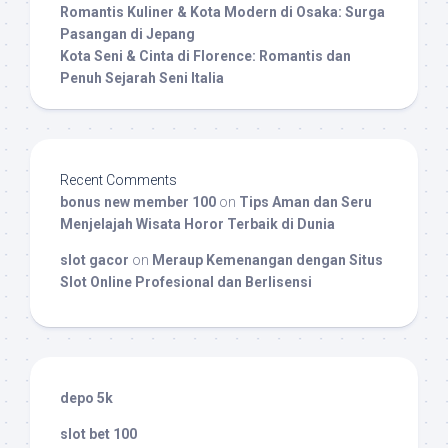
Romantis Kuliner & Kota Modern di Osaka: Surga
Pasangan di Jepang
Kota Seni & Cinta di Florence: Romantis dan
Penuh Sejarah Seni Italia
Recent Comments
bonus new member 100
on
Tips Aman dan Seru
Menjelajah Wisata Horor Terbaik di Dunia
slot gacor
on
Meraup Kemenangan dengan Situs
Slot Online Profesional dan Berlisensi
depo 5k
slot bet 100