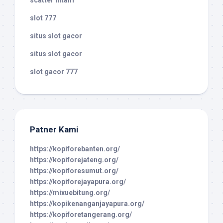
slot 777
situs slot gacor
situs slot gacor
slot gacor 777
Patner Kami
https://kopiforebanten.org/
https://kopiforejateng.org/
https://kopiforesumut.org/
https://kopiforejayapura.org/
https://mixuebitung.org/
https://kopikenanganjayapura.org/
https://kopiforetangerang.org/