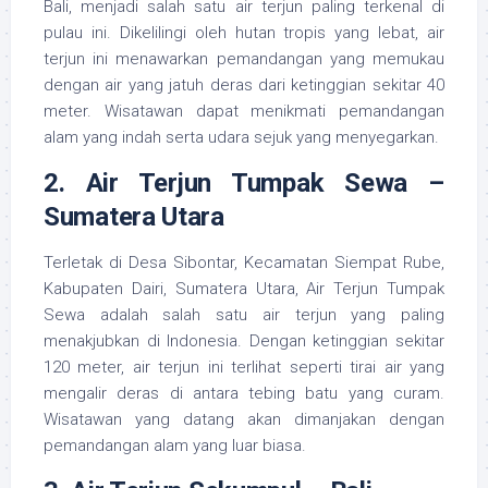
Bali, menjadi salah satu air terjun paling terkenal di
pulau ini. Dikelilingi oleh hutan tropis yang lebat, air
terjun ini menawarkan pemandangan yang memukau
dengan air yang jatuh deras dari ketinggian sekitar 40
meter. Wisatawan dapat menikmati pemandangan
alam yang indah serta udara sejuk yang menyegarkan.
2.
Air Terjun Tumpak Sewa –
Sumatera Utara
Terletak di Desa Sibontar, Kecamatan Siempat Rube,
Kabupaten Dairi, Sumatera Utara, Air Terjun Tumpak
Sewa adalah salah satu air terjun yang paling
menakjubkan di Indonesia. Dengan ketinggian sekitar
120 meter, air terjun ini terlihat seperti tirai air yang
mengalir deras di antara tebing batu yang curam.
Wisatawan yang datang akan dimanjakan dengan
pemandangan alam yang luar biasa.