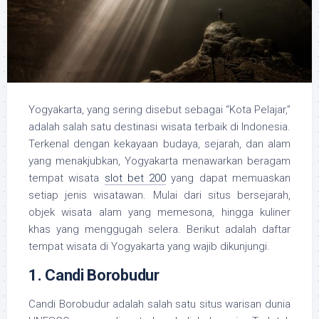
Yogyakarta, yang sering disebut sebagai “Kota Pelajar,”
adalah salah satu destinasi wisata terbaik di Indonesia.
Terkenal dengan kekayaan budaya, sejarah, dan alam
yang menakjubkan, Yogyakarta menawarkan beragam
tempat wisata
slot bet 200
yang dapat memuaskan
setiap jenis wisatawan. Mulai dari situs bersejarah,
objek wisata alam yang memesona, hingga kuliner
khas yang menggugah selera. Berikut adalah daftar
tempat wisata di Yogyakarta yang wajib dikunjungi.
1.
Candi Borobudur
Candi Borobudur adalah salah satu situs warisan dunia