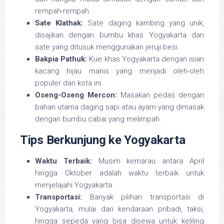
rempah-rempah.
Sate Klathak:
Sate daging kambing yang unik,
disajikan dengan bumbu khas Yogyakarta dan
sate yang ditusuk menggunakan jeruji besi.
Bakpia Pathuk:
Kue khas Yogyakarta dengan isian
kacang hijau manis yang menjadi oleh-oleh
populer dari kota ini.
Oseng-Oseng Mercon:
Masakan pedas dengan
bahan utama daging sapi atau ayam yang dimasak
dengan bumbu cabai yang melimpah.
Tips Berkunjung ke Yogyakarta
Waktu Terbaik:
Musim kemarau antara April
hingga Oktober adalah waktu terbaik untuk
menjelajahi Yogyakarta.
Transportasi:
Banyak pilihan transportasi di
Yogyakarta, mulai dari kendaraan pribadi, taksi,
hingga sepeda yang bisa disewa untuk keliling