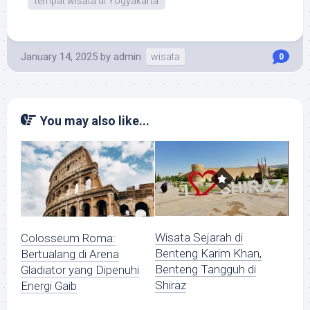
tempat wisata di Yogyakarta
January 14, 2025
by
admin
wisata
0
You may also like...
Wisata Sejarah di
Colosseum Roma:
Benteng Karim Khan,
Bertualang di Arena
Benteng Tangguh di
Gladiator yang Dipenuhi
Shiraz
Energi Gaib