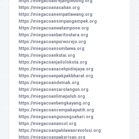
https://miegacoanrejanglebong.org
https://miegacoanasahan.org
https://miegacoanempatlawang.org
https://miegacoansimpangampek.org
https://miegacoanwatampone.org
https://miegacoanbaritoutara.org
https://miegacoanpurworejo.org
https://miegacoansumbawa.org
https://miegacoankutai.org
https://miegacoanjailolokota.org
https://miegacoanacehpidiejaya.org
https://miegacoanpakpakbharat.org
https://miegacoandemak.org
https://miegacoansarolangun.org
https://miegacoanlimapuluh.org
https://miegacoanbengkayang.org
https://miegacoancempakaputih.org
https://miegacoangunungsahari.org
https://miegacoanancol.org
https://miegacoanpahlawanrevolusi.org
https://miegacoanpakerisan.org