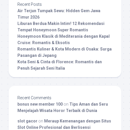
Recent Posts
Air Terjun Tumpak Sewu: Hidden Gem Jawa
Timur 2026
Liburan Berdua Makin Intim! 12 Rekomendasi
Tempat Honeymoon Super Romantis
Honeymoon Klasik di Mediterania dengan Kapal
Cruise: Romantis & Eksotis
Romantis Kuliner & Kota Modern di Osaka: Surga
Pasangan di Jepang
Kota Seni & Cinta di Florence: Romantis dan
Penuh Sejarah Seni Italia
Recent Comments
bonus new member 100
on
Tips Aman dan Seru
Menjelajah Wisata Horor Terbaik di Dunia
slot gacor
on
Meraup Kemenangan dengan Situs
Slot Online Profesional dan Berlisensi