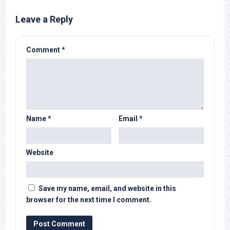
Leave a Reply
Comment
*
Name
*
Email
*
Website
Save my name, email, and website in this
browser for the next time I comment.