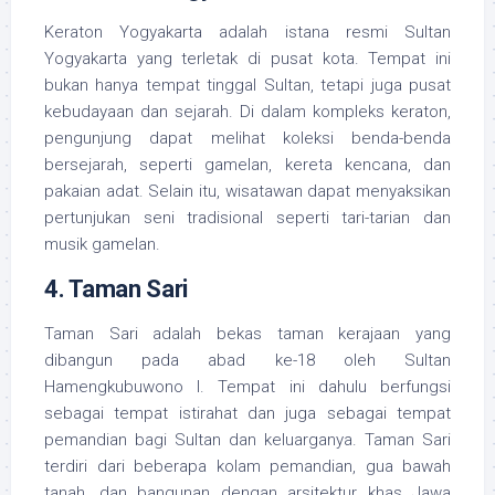
Keraton Yogyakarta adalah istana resmi Sultan
Yogyakarta yang terletak di pusat kota. Tempat ini
bukan hanya tempat tinggal Sultan, tetapi juga pusat
kebudayaan dan sejarah. Di dalam kompleks keraton,
pengunjung dapat melihat koleksi benda-benda
bersejarah, seperti gamelan, kereta kencana, dan
pakaian adat. Selain itu, wisatawan dapat menyaksikan
pertunjukan seni tradisional seperti tari-tarian dan
musik gamelan.
4.
Taman Sari
Taman Sari adalah bekas taman kerajaan yang
dibangun pada abad ke-18 oleh Sultan
Hamengkubuwono I. Tempat ini dahulu berfungsi
sebagai tempat istirahat dan juga sebagai tempat
pemandian bagi Sultan dan keluarganya. Taman Sari
terdiri dari beberapa kolam pemandian, gua bawah
tanah, dan bangunan dengan arsitektur khas Jawa