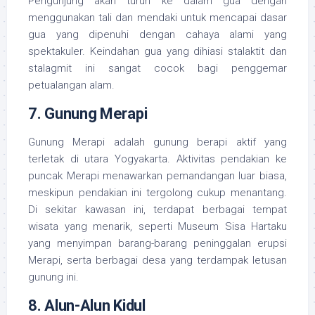
Pengunjung akan turun ke dalam gua dengan
menggunakan tali dan mendaki untuk mencapai dasar
gua yang dipenuhi dengan cahaya alami yang
spektakuler. Keindahan gua yang dihiasi stalaktit dan
stalagmit ini sangat cocok bagi penggemar
petualangan alam.
7.
Gunung Merapi
Gunung Merapi adalah gunung berapi aktif yang
terletak di utara Yogyakarta. Aktivitas pendakian ke
puncak Merapi menawarkan pemandangan luar biasa,
meskipun pendakian ini tergolong cukup menantang.
Di sekitar kawasan ini, terdapat berbagai tempat
wisata yang menarik, seperti Museum Sisa Hartaku
yang menyimpan barang-barang peninggalan erupsi
Merapi, serta berbagai desa yang terdampak letusan
gunung ini.
8.
Alun-Alun Kidul