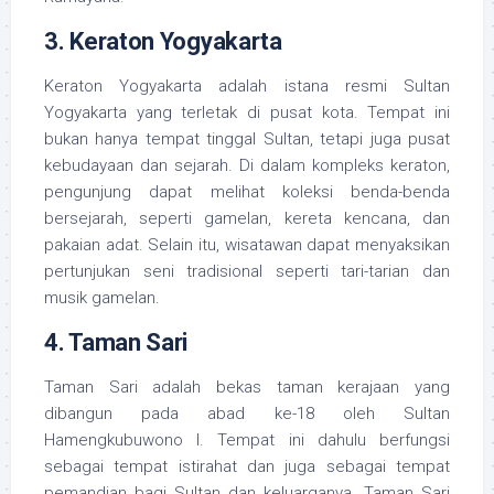
3.
Keraton Yogyakarta
Keraton Yogyakarta adalah istana resmi Sultan
Yogyakarta yang terletak di pusat kota. Tempat ini
bukan hanya tempat tinggal Sultan, tetapi juga pusat
kebudayaan dan sejarah. Di dalam kompleks keraton,
pengunjung dapat melihat koleksi benda-benda
bersejarah, seperti gamelan, kereta kencana, dan
pakaian adat. Selain itu, wisatawan dapat menyaksikan
pertunjukan seni tradisional seperti tari-tarian dan
musik gamelan.
4.
Taman Sari
Taman Sari adalah bekas taman kerajaan yang
dibangun pada abad ke-18 oleh Sultan
Hamengkubuwono I. Tempat ini dahulu berfungsi
sebagai tempat istirahat dan juga sebagai tempat
pemandian bagi Sultan dan keluarganya. Taman Sari