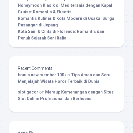
Honeymoon Klasik di Mediterania dengan Kapal
Cruise: Romantis & Eksotis
Romantis Kuliner & Kota Modern di Osaka: Surga
Pasangan di Jepang
Kota Seni & Cinta di Florence: Romantis dan
Penuh Sejarah Seni Italia
Recent Comments
bonus new member 100
on
Tips Aman dan Seru
Menjelajah Wisata Horor Terbaik di Dunia
slot gacor
on
Meraup Kemenangan dengan Situs
Slot Online Profesional dan Berlisensi