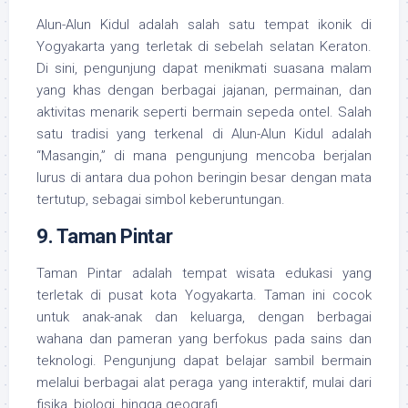
Alun-Alun Kidul adalah salah satu tempat ikonik di
Yogyakarta yang terletak di sebelah selatan Keraton.
Di sini, pengunjung dapat menikmati suasana malam
yang khas dengan berbagai jajanan, permainan, dan
aktivitas menarik seperti bermain sepeda ontel. Salah
satu tradisi yang terkenal di Alun-Alun Kidul adalah
“Masangin,” di mana pengunjung mencoba berjalan
lurus di antara dua pohon beringin besar dengan mata
tertutup, sebagai simbol keberuntungan.
9.
Taman Pintar
Taman Pintar adalah tempat wisata edukasi yang
terletak di pusat kota Yogyakarta. Taman ini cocok
untuk anak-anak dan keluarga, dengan berbagai
wahana dan pameran yang berfokus pada sains dan
teknologi. Pengunjung dapat belajar sambil bermain
melalui berbagai alat peraga yang interaktif, mulai dari
fisika, biologi, hingga geografi.