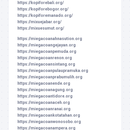
https://kopiforebali.org/
https://kopiforebogor.org/
https://kopiforemanado.org/
https://mixuejabar.org/
https://mixuesumut.org/
https://miegacoanahnasution.org
https://miegacoangejayan.org
https://miegacoanpemuda.org
https://miegacoanrenon.org
https://miegacoansintang.org
https://miegacoanpulaupramuka.org
https://miegacoanprabumulih.org
https://miegacoanende.org
https://miegacoanagung.org
https://miegacoantidore.org
https://miegacoanaceh.org
https://miegacoanranai.org
https://miegacoankotatahan.org
https://miegacoanwonosobo.org
https://miegacoanampera.org