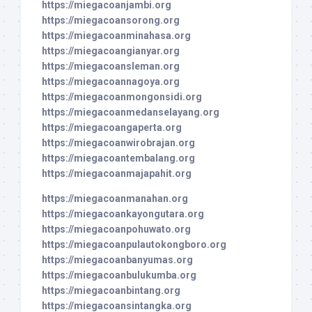
https://miegacoanjambi.org
https://miegacoansorong.org
https://miegacoanminahasa.org
https://miegacoangianyar.org
https://miegacoansleman.org
https://miegacoannagoya.org
https://miegacoanmongonsidi.org
https://miegacoanmedanselayang.org
https://miegacoangaperta.org
https://miegacoanwirobrajan.org
https://miegacoantembalang.org
https://miegacoanmajapahit.org
https://miegacoanmanahan.org
https://miegacoankayongutara.org
https://miegacoanpohuwato.org
https://miegacoanpulautokongboro.org
https://miegacoanbanyumas.org
https://miegacoanbulukumba.org
https://miegacoanbintang.org
https://miegacoansintangka.org