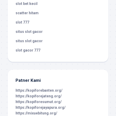
slot bet kecil
scatter hitam
slot 777
situs slot gacor
situs slot gacor
slot gacor 777
Patner Kami
https://kopiforebanten.org/
https://kopiforejateng.org/
https://kopiforesumut.org/
https://kopiforejayapura.org/
https://mixuebitung.org/