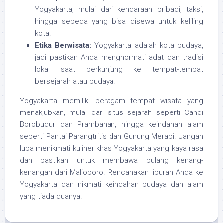
Yogyakarta, mulai dari kendaraan pribadi, taksi,
hingga sepeda yang bisa disewa untuk keliling
kota.
Etika Berwisata:
Yogyakarta adalah kota budaya,
jadi pastikan Anda menghormati adat dan tradisi
lokal saat berkunjung ke tempat-tempat
bersejarah atau budaya.
Yogyakarta memiliki beragam tempat wisata yang
menakjubkan, mulai dari situs sejarah seperti Candi
Borobudur dan Prambanan, hingga keindahan alam
seperti Pantai Parangtritis dan Gunung Merapi. Jangan
lupa menikmati kuliner khas Yogyakarta yang kaya rasa
dan pastikan untuk membawa pulang kenang-
kenangan dari Malioboro. Rencanakan liburan Anda ke
Yogyakarta dan nikmati keindahan budaya dan alam
yang tiada duanya.