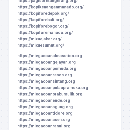
https://pagisoretangerang.org/
https://kopikenanganmanado.org/
https://kopiforedepok.org/
https://kopiforebali.org/
https://kopiforebogor.org/
https://kopiforemanado.org/
https://mixuejabar.org/
https://mixuesumut.org/
https://miegacoanahnasution.org
https://miegacoangejayan.org
https://miegacoanpemuda.org
https://miegacoanrenon.org
https://miegacoansintang.org
https://miegacoanpulaupramuka.org
https://miegacoanprabumulih.org
https://miegacoanende.org
https://miegacoanagung.org
https://miegacoantidore.org
https://miegacoanaceh.org
https://miegacoanranai.org