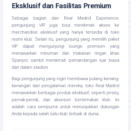
Eksklusif dan Fasilitas Premium
Sebagai bagian dari Real Madrid Experience,
pengunjung VIP juga bisa menikmati akses ke
merchandise eksklusif yang hanya tersedia di toko
resmi klub. Selain itu, pengunjung yang memilih paket
VIP dapat mengunjungi lounge premium yang
menawarkan minuman dan makanan ringan khas
Spanyol, sambil menikmati pemandangan luar biasa
dari dalam stadion.
Bagi pengunjung yang ingin membawa pulang kenang-
kenangan dari pengalaman mereka, toko Real Madrid
menawarkan berbagai produk eksklusif, seperti jersey,
pernak-pernik, dan aksesori bertemakan klub. Ini
adalah cara sempurna untuk menunjukkan dukungan
Anda kepada salah satu klub terbaik di dunia.