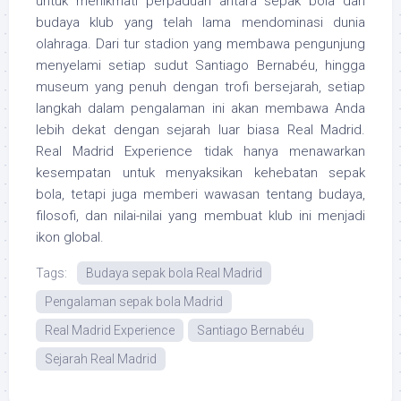
untuk menikmati perpaduan antara sepak bola dan
budaya klub yang telah lama mendominasi dunia
olahraga. Dari tur stadion yang membawa pengunjung
menyelami setiap sudut Santiago Bernabéu, hingga
museum yang penuh dengan trofi bersejarah, setiap
langkah dalam pengalaman ini akan membawa Anda
lebih dekat dengan sejarah luar biasa Real Madrid.
Real Madrid Experience tidak hanya menawarkan
kesempatan untuk menyaksikan kehebatan sepak
bola, tetapi juga memberi wawasan tentang budaya,
filosofi, dan nilai-nilai yang membuat klub ini menjadi
ikon global.
Tags:
Budaya sepak bola Real Madrid
Pengalaman sepak bola Madrid
Real Madrid Experience
Santiago Bernabéu
Sejarah Real Madrid