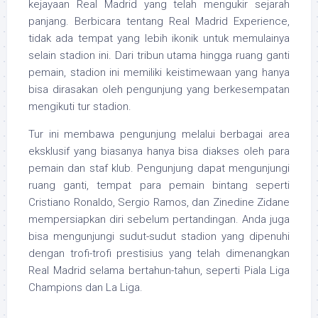
kejayaan Real Madrid yang telah mengukir sejarah
panjang. Berbicara tentang Real Madrid Experience,
tidak ada tempat yang lebih ikonik untuk memulainya
selain stadion ini. Dari tribun utama hingga ruang ganti
pemain, stadion ini memiliki keistimewaan yang hanya
bisa dirasakan oleh pengunjung yang berkesempatan
mengikuti tur stadion.
Tur ini membawa pengunjung melalui berbagai area
eksklusif yang biasanya hanya bisa diakses oleh para
pemain dan staf klub. Pengunjung dapat mengunjungi
ruang ganti, tempat para pemain bintang seperti
Cristiano Ronaldo, Sergio Ramos, dan Zinedine Zidane
mempersiapkan diri sebelum pertandingan. Anda juga
bisa mengunjungi sudut-sudut stadion yang dipenuhi
dengan trofi-trofi prestisius yang telah dimenangkan
Real Madrid selama bertahun-tahun, seperti Piala Liga
Champions dan La Liga.