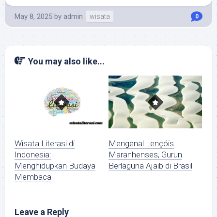
May 8, 2025
by
admin
wisata
0
You may also like...
Wisata Literasi di
Mengenal Lençóis
Indonesia:
Maranhenses, Gurun
Menghidupkan Budaya
Berlaguna Ajaib di Brasil
Membaca
Leave a Reply