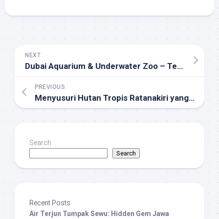
NEXT
Dubai Aquarium & Underwater Zoo – Terletak di Dubai Mall, akurium ini memiliki ribuan spesies laut.
PREVIOUS
Menyusuri Hutan Tropis Ratanakiri yang Liar dan Mempesona
Search
Search
Recent Posts
Air Terjun Tumpak Sewu: Hidden Gem Jawa