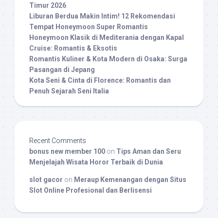
Timur 2026
Liburan Berdua Makin Intim! 12 Rekomendasi
Tempat Honeymoon Super Romantis
Honeymoon Klasik di Mediterania dengan Kapal
Cruise: Romantis & Eksotis
Romantis Kuliner & Kota Modern di Osaka: Surga
Pasangan di Jepang
Kota Seni & Cinta di Florence: Romantis dan
Penuh Sejarah Seni Italia
Recent Comments
bonus new member 100
on
Tips Aman dan Seru
Menjelajah Wisata Horor Terbaik di Dunia
slot gacor
on
Meraup Kemenangan dengan Situs
Slot Online Profesional dan Berlisensi