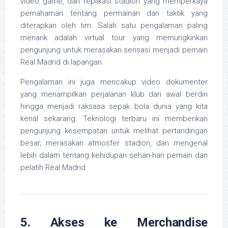
video game, dan replikasi stadion yang memperkaya
pemahaman tentang permainan dan taktik yang
diterapkan oleh tim. Salah satu pengalaman paling
menarik adalah virtual tour yang memungkinkan
pengunjung untuk merasakan sensasi menjadi pemain
Real Madrid di lapangan.
Pengalaman ini juga mencakup video dokumenter
yang menampilkan perjalanan klub dari awal berdiri
hingga menjadi raksasa sepak bola dunia yang kita
kenal sekarang. Teknologi terbaru ini memberikan
pengunjung kesempatan untuk melihat pertandingan
besar, merasakan atmosfer stadion, dan mengenal
lebih dalam tentang kehidupan sehari-hari pemain dan
pelatih Real Madrid.
5. Akses ke Merchandise