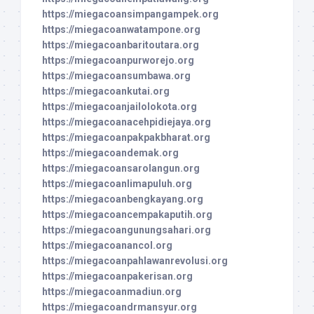
https://miegacoansimpangampek.org
https://miegacoanwatampone.org
https://miegacoanbaritoutara.org
https://miegacoanpurworejo.org
https://miegacoansumbawa.org
https://miegacoankutai.org
https://miegacoanjailolokota.org
https://miegacoanacehpidiejaya.org
https://miegacoanpakpakbharat.org
https://miegacoandemak.org
https://miegacoansarolangun.org
https://miegacoanlimapuluh.org
https://miegacoanbengkayang.org
https://miegacoancempakaputih.org
https://miegacoangunungsahari.org
https://miegacoanancol.org
https://miegacoanpahlawanrevolusi.org
https://miegacoanpakerisan.org
https://miegacoanmadiun.org
https://miegacoandrmansyur.org