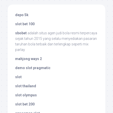
depo 5k
slot bet 100
sbobet
adalah situs agen judi bola resmi terpercaya
sejak tahun 2015 yang selalu menyediakan pasaran
taruhan bola terbaik dan terlengkap seperti mix
parlay.
mahjong ways 2
demo slot pragmatic
slot
slot thailand
slot olympus
slot bet 200