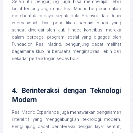
Selain itu, pengunjung juga bisa mempelajari lebih
lanjut tentang bagaimana Real Madrid berperan dalam
membentuk budaya sepak bola Spanyol dan dunia
internasional. Dari pendidikan pemain muda yang
sangat dihargai oleh klub hingga kontribusi mereka
dalam berbagai program sosial yang digagas oleh
Fundación Real Madrid, pengunjung dapat melihat
bagaimana klub ini berusaha menginspirasi lebih dari
sekadar pertandingan sepak bola.
4. Berinteraksi dengan Teknologi
Modern
Real Madrid Experience juga menawarkan pengalaman
interaktif yang menggabungkan teknologi modern.
Pengunjung dapat berinteraksi dengan layar sentuh,