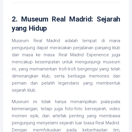
2. Museum Real Madrid: Sejarah
yang Hidup
Museum Real Madrid adalah tempat di mana
pengunjung dapat merasakan perjalanan panjang klub
dari masa ke masa. Real Madrid Experience juga
mencakup kesempatan untuk mengunjungi museum
ini, yang memamerkan trofi-trofi bergengsi yang telah
dimenangkan klub, serta berbagai memories dari
pemain dan pelatih legendaris yang membentuk
sejarah klub.
Museum ini tidak hanya menampilkan piala-piala
kemenangan, tetapi juga foto-foto bersejarah, video
momen epik, dan artefak penting yang membawa
pengunjung menyelami sejarah luar biasa Real Madrid.
Dengan memfokuskan pada keberhasilan tim,