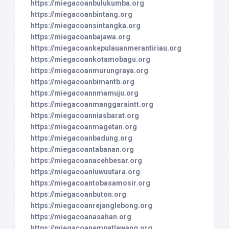
https://miegacoanbulukumba.org
https://miegacoanbintang.org
https://miegacoansintangka.org
https://miegacoanbajawa.org
https://miegacoankepulauanmerantiriau.org
https://miegacoankotamobagu.org
https://miegacoanmurungraya.org
https://miegacoanbimantb.org
https://miegacoannmamuju.org
https://miegacoanmanggaraintt.org
https://miegacoanniasbarat.org
https://miegacoanmagetan.org
https://miegacoanbadung.org
https://miegacoantabanan.org
https://miegacoanacehbesar.org
https://miegacoanluwuutara.org
https://miegacoantobasamosir.org
https://miegacoanbuton.org
https://miegacoanrejanglebong.org
https://miegacoanasahan.org
https://miegacoanempatlawang.org