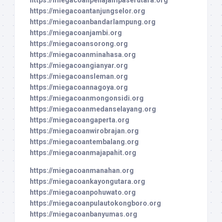
https://miegacoantanjungselor.org
https://miegacoanbandarlampung.org
https://miegacoanjambi.org
https://miegacoansorong.org
https://miegacoanminahasa.org
https://miegacoangianyar.org
https://miegacoansleman.org
https://miegacoannagoya.org
https://miegacoanmongonsidi.org
https://miegacoanmedanselayang.org
https://miegacoangaperta.org
https://miegacoanwirobrajan.org
https://miegacoantembalang.org
https://miegacoanmajapahit.org
https://miegacoanmanahan.org
https://miegacoankayongutara.org
https://miegacoanpohuwato.org
https://miegacoanpulautokongboro.org
https://miegacoanbanyumas.org