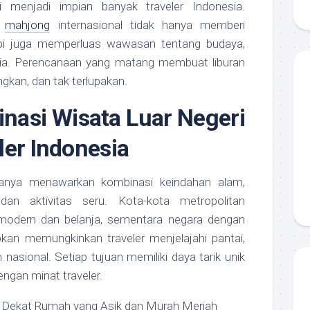
i menjadi impian banyak traveler Indonesia.
i
mahjong
internasional tidak hanya memberi
api juga memperluas wawasan tentang budaya,
unia. Perencanaan yang matang membuat liburan
gkan, dan tak terlupakan.
tinasi Wisata Luar Negeri
ler Indonesia
asanya menawarkan kombinasi keindahan alam,
an aktivitas seru. Kota-kota metropolitan
modern dan belanja, sementara negara dengan
kan memungkinkan traveler menjelajahi pantai,
asional. Setiap tujuan memiliki daya tarik unik
engan minat traveler.
m Dekat Rumah yang Asik dan Murah Meriah