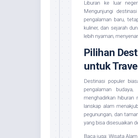
Liburan ke luar neger
Mengunjungi destinas
pengalaman baru, tet
kuliner, dan sejarah d
lebih nyaman, menyenan
Pilihan Des
untuk Trave
Destinasi populer bi
pengalaman budaya, d
menghadirkan hiburan 
lanskap alam menakjub
pegunungan, dan taman n
yang bisa disesuaikan d
Baca juga: Wisata Ala