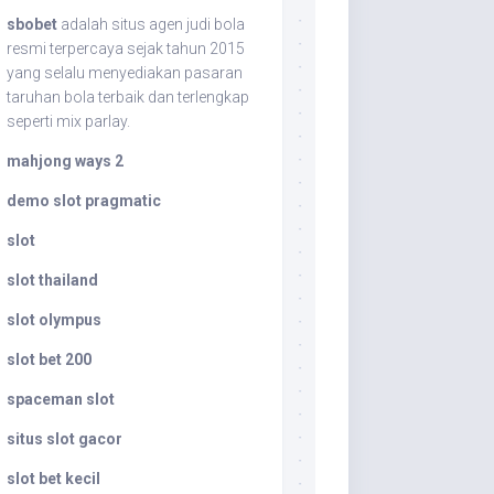
sbobet
adalah situs agen judi bola
resmi terpercaya sejak tahun 2015
yang selalu menyediakan pasaran
taruhan bola terbaik dan terlengkap
seperti mix parlay.
mahjong ways 2
demo slot pragmatic
slot
slot thailand
slot olympus
slot bet 200
spaceman slot
situs slot gacor
slot bet kecil