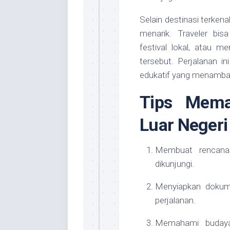
Selain destinasi terkena
menarik. Traveler bi
festival lokal, atau m
tersebut. Perjalanan i
edukatif yang menamb
Tips Mema
Luar Negeri
Membuat rencana 
dikunjungi.
Menyiapkan dokume
perjalanan.
Memahami budaya 