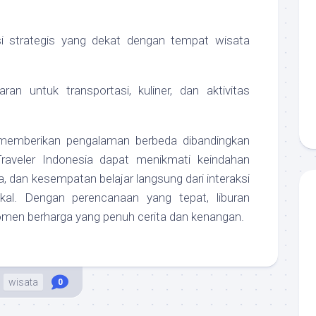
 strategis yang dekat dengan tempat wisata
an untuk transportasi, kuliner, dan aktivitas
i memberikan pengalaman berbeda dibandingkan
Traveler Indonesia dapat menikmati keindahan
 dan kesempatan belajar langsung dari interaksi
kal. Dengan perencanaan yang tepat, liburan
men berharga yang penuh cerita dan kenangan.
wisata
0