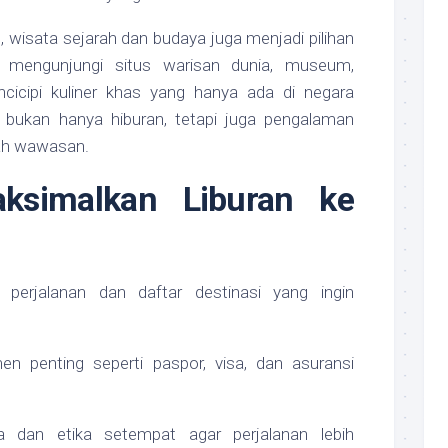
l, wisata sejarah dan budaya juga menjadi pilihan
sa mengunjungi situs warisan dunia, museum,
encicipi kuliner khas yang hanya ada di negara
ni bukan hanya hiburan, tetapi juga pengalaman
ah wawasan.
ksimalkan Liburan ke
perjalanan dan daftar destinasi yang ingin
n penting seperti paspor, visa, dan asuransi
dan etika setempat agar perjalanan lebih