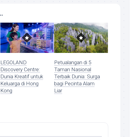
..
LEGOLAND
Petualangan di 5
Discovery Centre:
Taman Nasional
Dunia Kreatif untuk
Terbaik Dunia: Surga
Keluarga di Hong
bagi Pecinta Alam
Kong
Liar