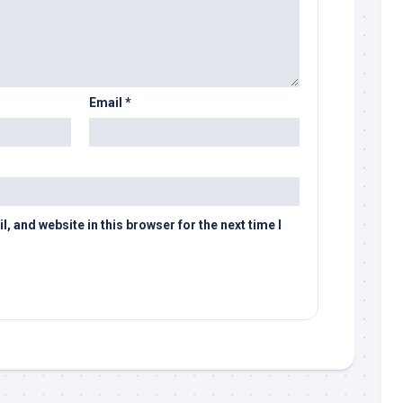
Email
*
 and website in this browser for the next time I