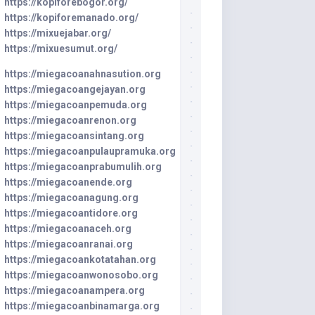
https://kopiforebogor.org/
https://kopiforemanado.org/
https://mixuejabar.org/
https://mixuesumut.org/
https://miegacoanahnasution.org
https://miegacoangejayan.org
https://miegacoanpemuda.org
https://miegacoanrenon.org
https://miegacoansintang.org
https://miegacoanpulaupramuka.org
https://miegacoanprabumulih.org
https://miegacoanende.org
https://miegacoanagung.org
https://miegacoantidore.org
https://miegacoanaceh.org
https://miegacoanranai.org
https://miegacoankotatahan.org
https://miegacoanwonosobo.org
https://miegacoanampera.org
https://miegacoanbinamarga.org