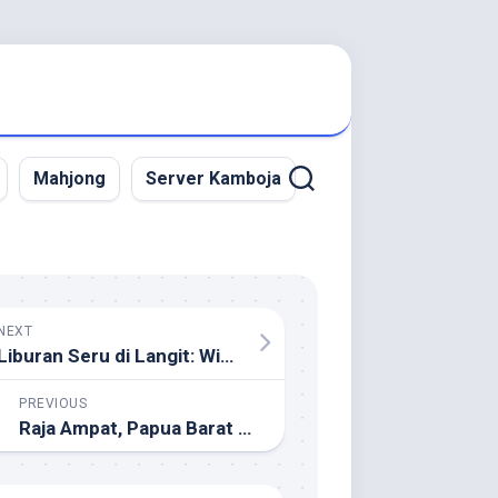
Mahjong
Server Kamboja
NEXT
Liburan Seru di Langit: Wisata Udara Favorit Warga Indonesia
PREVIOUS
Raja Ampat, Papua Barat – Surga Bawah Laut yang Memukau