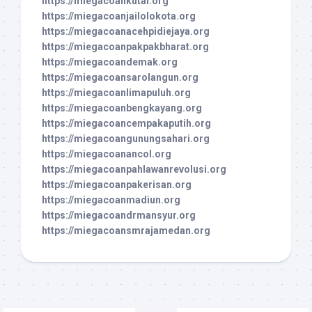
https://miegacoankutai.org
https://miegacoanjailolokota.org
https://miegacoanacehpidiejaya.org
https://miegacoanpakpakbharat.org
https://miegacoandemak.org
https://miegacoansarolangun.org
https://miegacoanlimapuluh.org
https://miegacoanbengkayang.org
https://miegacoancempakaputih.org
https://miegacoangunungsahari.org
https://miegacoanancol.org
https://miegacoanpahlawanrevolusi.org
https://miegacoanpakerisan.org
https://miegacoanmadiun.org
https://miegacoandrmansyur.org
https://miegacoansmrajamedan.org