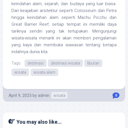
keindahan alam, sejarah, dan budaya yang luar biasa.
Dari keajaiban arsitektur seperti Colosseum dan Petra
hingga keindahan alam seperti Machu Picchu dan
Great Barrier Reef, setiap tempat ini memiliki daya
tariknya sendiri yang tak terlupakan. Mengunjungi
wisata-wisata menarik ini akan memberi pengalaman
yang kaya dan membuka wawasan tentang betapa
indahnya dunia kita.
Tags:
destinasi
destinasi wisata
liburan
wisata
wisata alam
April 9, 2025
by
admin
wisata
0
You may also like...