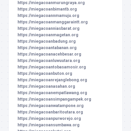
https://miegacoanmurungraya.org
https://miegacoanbimantb.org
https://miegacoannmamuju.org
https://miegacoanmanggaraintt.org
https://miegacoanniasbarat.org
https://miegacoanmagetan.org
https://miegacoanbadung.org
https://miegacoantabanan.org
https://miegacoanacehbesar.org
https://miegacoanluwuutara.org
https://miegacoantobasamosir.org
https://miegacoanbuton.org
https://miegacoanrejanglebong.org
https://miegacoanasahan.org
https://miegacoanempatlawang.org
https://miegacoansimpangampek.org
https://miegacoanwatampone.org
https://miegacoanbaritoutara.org
https://miegacoanpurworejo.org
https://miegacoansumbawa.org