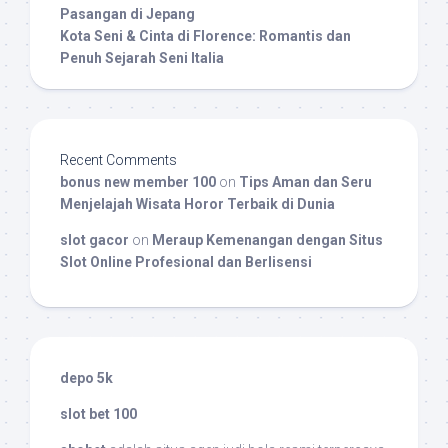
Pasangan di Jepang
Kota Seni & Cinta di Florence: Romantis dan
Penuh Sejarah Seni Italia
Recent Comments
bonus new member 100
on
Tips Aman dan Seru
Menjelajah Wisata Horor Terbaik di Dunia
slot gacor
on
Meraup Kemenangan dengan Situs
Slot Online Profesional dan Berlisensi
depo 5k
slot bet 100