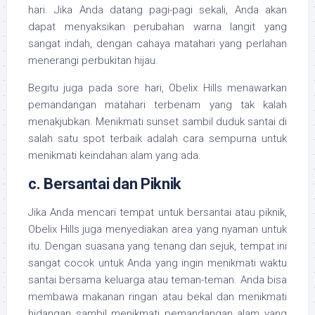
hari. Jika Anda datang pagi-pagi sekali, Anda akan
dapat menyaksikan perubahan warna langit yang
sangat indah, dengan cahaya matahari yang perlahan
menerangi perbukitan hijau.
Begitu juga pada sore hari, Obelix Hills menawarkan
pemandangan matahari terbenam yang tak kalah
menakjubkan. Menikmati sunset sambil duduk santai di
salah satu spot terbaik adalah cara sempurna untuk
menikmati keindahan alam yang ada.
c.
Bersantai dan Piknik
Jika Anda mencari tempat untuk bersantai atau piknik,
Obelix Hills juga menyediakan area yang nyaman untuk
itu. Dengan suasana yang tenang dan sejuk, tempat ini
sangat cocok untuk Anda yang ingin menikmati waktu
santai bersama keluarga atau teman-teman. Anda bisa
membawa makanan ringan atau bekal dan menikmati
hidangan sambil menikmati pemandangan alam yang