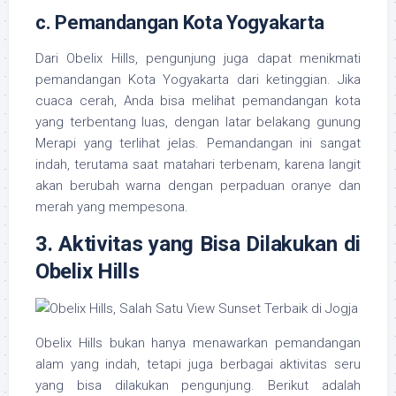
c.
Pemandangan Kota Yogyakarta
Dari Obelix Hills, pengunjung juga dapat menikmati
pemandangan Kota Yogyakarta dari ketinggian. Jika
cuaca cerah, Anda bisa melihat pemandangan kota
yang terbentang luas, dengan latar belakang gunung
Merapi yang terlihat jelas. Pemandangan ini sangat
indah, terutama saat matahari terbenam, karena langit
akan berubah warna dengan perpaduan oranye dan
merah yang mempesona.
3.
Aktivitas yang Bisa Dilakukan di
Obelix Hills
Obelix Hills bukan hanya menawarkan pemandangan
alam yang indah, tetapi juga berbagai aktivitas seru
yang bisa dilakukan pengunjung. Berikut adalah