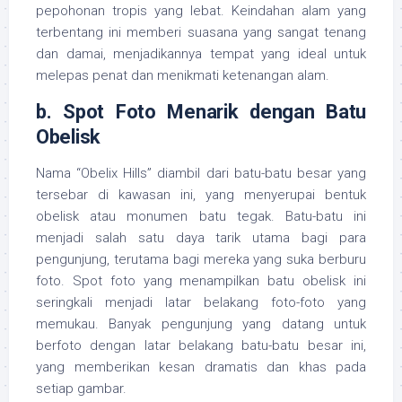
pepohonan tropis yang lebat. Keindahan alam yang
terbentang ini memberi suasana yang sangat tenang
dan damai, menjadikannya tempat yang ideal untuk
melepas penat dan menikmati ketenangan alam.
b.
Spot Foto Menarik dengan Batu
Obelisk
Nama “Obelix Hills” diambil dari batu-batu besar yang
tersebar di kawasan ini, yang menyerupai bentuk
obelisk atau monumen batu tegak. Batu-batu ini
menjadi salah satu daya tarik utama bagi para
pengunjung, terutama bagi mereka yang suka berburu
foto. Spot foto yang menampilkan batu obelisk ini
seringkali menjadi latar belakang foto-foto yang
memukau. Banyak pengunjung yang datang untuk
berfoto dengan latar belakang batu-batu besar ini,
yang memberikan kesan dramatis dan khas pada
setiap gambar.