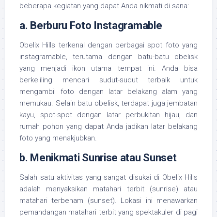
beberapa kegiatan yang dapat Anda nikmati di sana:
a.
Berburu Foto Instagramable
Obelix Hills terkenal dengan berbagai spot foto yang
instagramable, terutama dengan batu-batu obelisk
yang menjadi ikon utama tempat ini. Anda bisa
berkeliling mencari sudut-sudut terbaik untuk
mengambil foto dengan latar belakang alam yang
memukau. Selain batu obelisk, terdapat juga jembatan
kayu, spot-spot dengan latar perbukitan hijau, dan
rumah pohon yang dapat Anda jadikan latar belakang
foto yang menakjubkan.
b.
Menikmati Sunrise atau Sunset
Salah satu aktivitas yang sangat disukai di Obelix Hills
adalah menyaksikan matahari terbit (sunrise) atau
matahari terbenam (sunset). Lokasi ini menawarkan
pemandangan matahari terbit yang spektakuler di pagi