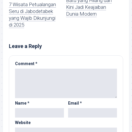
Batu yang Hilang dan
7 Wisata Petualangan
Kini Jadi Keajaiban
Seru di Jabodetabek
Dunia Modern
yang Wajib Dikunjungi
di 2025
Leave a Reply
Comment
*
Name
*
Email
*
Website