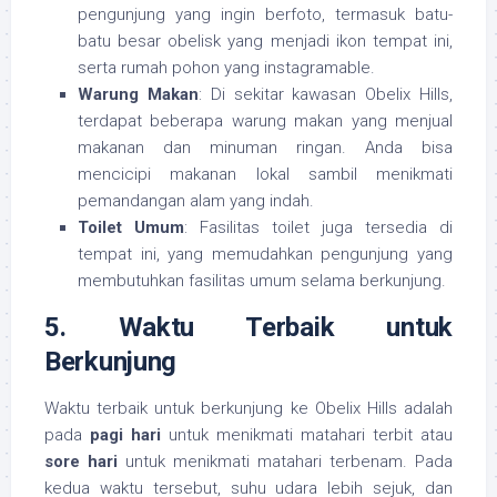
pengunjung yang ingin berfoto, termasuk batu-
batu besar obelisk yang menjadi ikon tempat ini,
serta rumah pohon yang instagramable.
Warung Makan
: Di sekitar kawasan Obelix Hills,
terdapat beberapa warung makan yang menjual
makanan dan minuman ringan. Anda bisa
mencicipi makanan lokal sambil menikmati
pemandangan alam yang indah.
Toilet Umum
: Fasilitas toilet juga tersedia di
tempat ini, yang memudahkan pengunjung yang
membutuhkan fasilitas umum selama berkunjung.
5.
Waktu Terbaik untuk
Berkunjung
Waktu terbaik untuk berkunjung ke Obelix Hills adalah
pada
pagi hari
untuk menikmati matahari terbit atau
sore hari
untuk menikmati matahari terbenam. Pada
kedua waktu tersebut, suhu udara lebih sejuk, dan