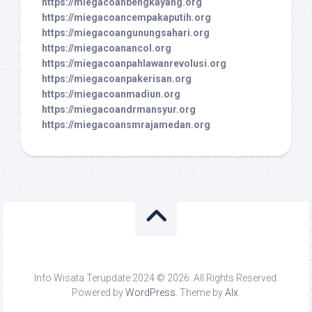
https://miegacoanbengkayang.org
https://miegacoancempakaputih.org
https://miegacoangunungsahari.org
https://miegacoanancol.org
https://miegacoanpahlawanrevolusi.org
https://miegacoanpakerisan.org
https://miegacoanmadiun.org
https://miegacoandrmansyur.org
https://miegacoansmrajamedan.org
Info Wisata Terupdate 2024 © 2026. All Rights Reserved.
Powered by
WordPress
. Theme by
Alx
.