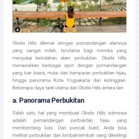
Obelix Hills dikenal dengan pemandangan alamnya
yang sangat indah, terutama bagi mereka yang
menyukai keindahan alam perbukitan. Obelix Hills
menawarkan berbagai spot dengan pemandangan
yang luar biasa, mulai dari hamparan perbukitan hijau,
hingga panorama Kota Yogyakarta dari ketinggian.
Beberapa daya tarik utama dari Obelix Hills antara lain:
a.
Panorama Perbukitan
Salah satu hal yang membuat Obelix Hills istimewa
adalah pemandangan perbukitan hijau yang
membentang luas. Dari puncak bukit, Anda bisa
melihat perbukitan dan lembah-lembah yang dikelilingi