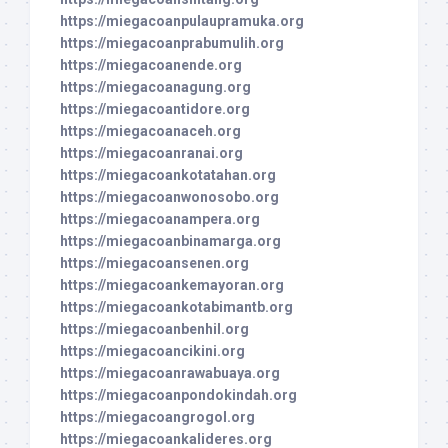
https://miegacoanpulaupramuka.org
https://miegacoanprabumulih.org
https://miegacoanende.org
https://miegacoanagung.org
https://miegacoantidore.org
https://miegacoanaceh.org
https://miegacoanranai.org
https://miegacoankotatahan.org
https://miegacoanwonosobo.org
https://miegacoanampera.org
https://miegacoanbinamarga.org
https://miegacoansenen.org
https://miegacoankemayoran.org
https://miegacoankotabimantb.org
https://miegacoanbenhil.org
https://miegacoancikini.org
https://miegacoanrawabuaya.org
https://miegacoanpondokindah.org
https://miegacoangrogol.org
https://miegacoankalideres.org