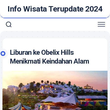
Skip
Info Wisata Terupdate 2024
to
content
Liburan ke Obelix Hills
Menikmati Keindahan Alam