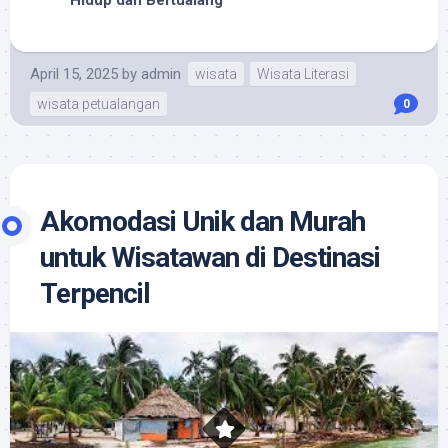
Hidup dan Bertualang
April 15, 2025
by
admin
wisata
Wisata Literasi
wisata petualangan
0
Akomodasi Unik dan Murah
untuk Wisatawan di Destinasi
Terpencil