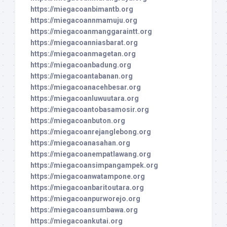
https://miegacoanbimantb.org
https://miegacoannmamuju.org
https://miegacoanmanggaraintt.org
https://miegacoanniasbarat.org
https://miegacoanmagetan.org
https://miegacoanbadung.org
https://miegacoantabanan.org
https://miegacoanacehbesar.org
https://miegacoanluwuutara.org
https://miegacoantobasamosir.org
https://miegacoanbuton.org
https://miegacoanrejanglebong.org
https://miegacoanasahan.org
https://miegacoanempatlawang.org
https://miegacoansimpangampek.org
https://miegacoanwatampone.org
https://miegacoanbaritoutara.org
https://miegacoanpurworejo.org
https://miegacoansumbawa.org
https://miegacoankutai.org