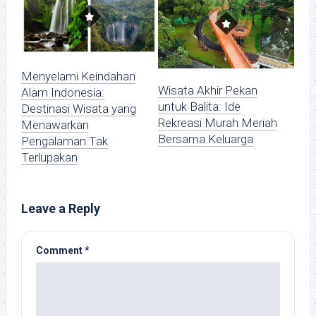
Menyelami Keindahan
Wisata Akhir Pekan
Alam Indonesia:
untuk Balita: Ide
Destinasi Wisata yang
Rekreasi Murah Meriah
Menawarkan
Bersama Keluarga
Pengalaman Tak
Terlupakan
Leave a Reply
Comment
*