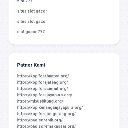
slot 777
situs slot gacor
situs slot gacor
slot gacor 777
Patner Kami
https://kopiforebanten.org/
https://kopiforejateng.org/
https://kopiforesumut.org/
https://kopiforejayapura.org/
https://mixuebitung.org/
https://kopikenanganjayapura.org/
https://kopiforetangerang.org/
https://pagisorepik.org/
https://pagisoremakassar.org/