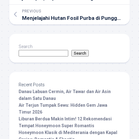
PREVIOUS
Menjelajahi Hutan Fosil Purba di Punggul, Mojokerto: Jejak 20 Juta Tahun Silam
Search
Search
Recent Posts
Danau Labuan Cermin, Air Tawar dan Air Asin
dalam Satu Danau
Air Terjun Tumpak Sewu: Hidden Gem Jawa
Timur 2026
Liburan Berdua Makin Intim! 12 Rekomendasi
Tempat Honeymoon Super Romantis
Honeymoon Klasik di Mediterania dengan Kapal