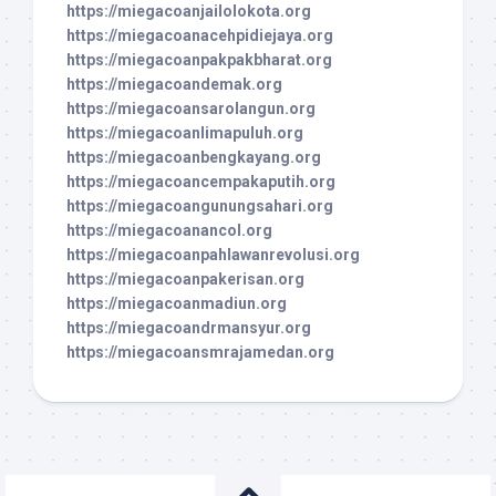
https://miegacoanjailolokota.org
https://miegacoanacehpidiejaya.org
https://miegacoanpakpakbharat.org
https://miegacoandemak.org
https://miegacoansarolangun.org
https://miegacoanlimapuluh.org
https://miegacoanbengkayang.org
https://miegacoancempakaputih.org
https://miegacoangunungsahari.org
https://miegacoanancol.org
https://miegacoanpahlawanrevolusi.org
https://miegacoanpakerisan.org
https://miegacoanmadiun.org
https://miegacoandrmansyur.org
https://miegacoansmrajamedan.org