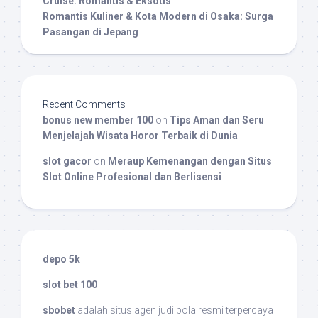
Cruise: Romantis & Eksotis
Romantis Kuliner & Kota Modern di Osaka: Surga
Pasangan di Jepang
Recent Comments
bonus new member 100
on
Tips Aman dan Seru
Menjelajah Wisata Horor Terbaik di Dunia
slot gacor
on
Meraup Kemenangan dengan Situs
Slot Online Profesional dan Berlisensi
depo 5k
slot bet 100
sbobet
adalah situs agen judi bola resmi terpercaya