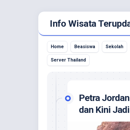
Skip
Info Wisata Terupd
to
content
Home
Beasiswa
Sekolah
Server Thailand
Petra Jordan
dan Kini Jad