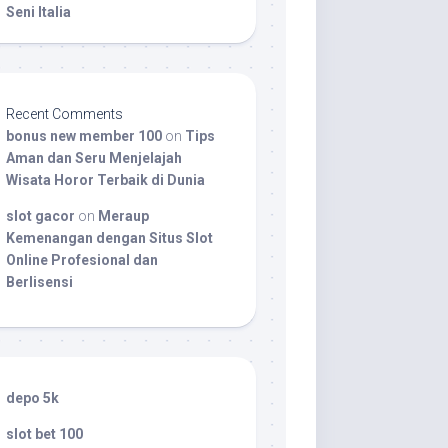
Seni Italia
Recent Comments
bonus new member 100
on
Tips
Aman dan Seru Menjelajah
Wisata Horor Terbaik di Dunia
slot gacor
on
Meraup
Kemenangan dengan Situs Slot
Online Profesional dan
Berlisensi
depo 5k
slot bet 100