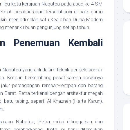
n ibu kota kerajaan Nabatea pada abad ke-4 SM
telah berabad-abad tersembunyi di balik gurun
 kini menjadi salah satu Keajaiban Dunia Modern
ng menarik ribuan pengunjung setiap tahun.
an Penemuan Kembali
ku Nabatea yang ahli dalam teknik pengelolaan air
n. Kota ini berkembang pesat karena posisinya
i jalur perdagangan rempah-rempah dan barang
 Barat. Petra terkenal dengan arsitektur megah
i batu tebing, seperti Al-Khazneh (Harta Karun),
ni.
rajaan Nabatea, Petra mulai ditinggalkan dan
elama berabad-abad. Kota ini baru ditemukan