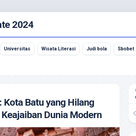
ate 2024
Universitas
Wisata Literasi
Judi bola
Sbobet
: Kota Batu yang Hilang
i Keajaiban Dunia Modern