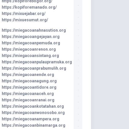
https://kopiforebogor.org/
https://kopiforemanado.org/
https://mixuejabar.org/
https://mixuesumut.org/
https://miegacoanahnasution.org
https://miegacoangejayan.org
https://miegacoanpemuda.org
https://miegacoanrenon.org
https://miegacoansintang.org
https://miegacoanpulaupramuka.org
https://miegacoanprabumulih.org
https://miegacoanende.org
https://miegacoanagung.org
https://miegacoantidore.org
https://miegacoanaceh.org
https://miegacoanranai.org
https://miegacoankotatahan.org
https://miegacoanwonosobo.org
https://miegacoanampera.org
https://miegacoanbinamarga.org