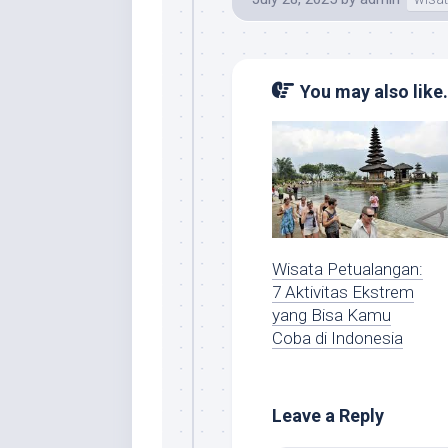
You may also like.
Wisata Petualangan:
7 Aktivitas Ekstrem
yang Bisa Kamu
Coba di Indonesia
Leave a Reply