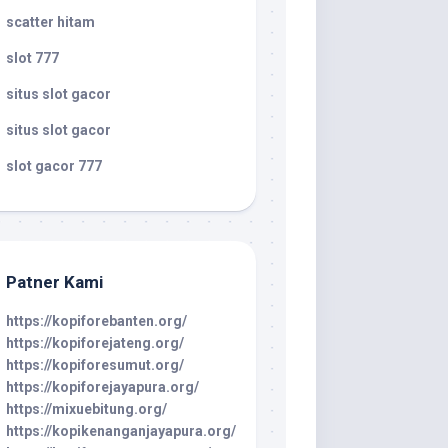
scatter hitam
slot 777
situs slot gacor
situs slot gacor
slot gacor 777
Patner Kami
https://kopiforebanten.org/
https://kopiforejateng.org/
https://kopiforesumut.org/
https://kopiforejayapura.org/
https://mixuebitung.org/
https://kopikenanganjayapura.org/