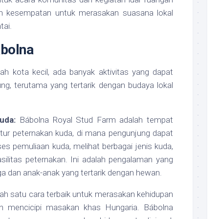
an kesempatan untuk merasakan suasana lokal
tai.
ábolna
h kota kecil, ada banyak aktivitas yang dapat
ung, terutama yang tertarik dengan budaya lokal
uda:
Bábolna Royal Stud Farm adalah tempat
 tur peternakan kuda, di mana pengunjung dapat
ses pemuliaan kuda, melihat berbagai jenis kuda,
silitas peternakan. Ini adalah pengalaman yang
rga dan anak-anak yang tertarik dengan hewan.
ah satu cara terbaik untuk merasakan kehidupan
an mencicipi masakan khas Hungaria. Bábolna