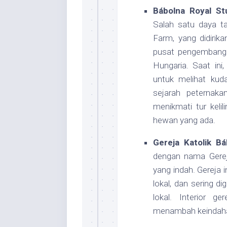
Bábolna Royal St
Salah satu daya ta
Farm, yang didirik
pusat pengembangan
Hungaria. Saat ini
untuk melihat kuda
sejarah peternak
menikmati tur keli
hewan yang ada.
Gereja Katolik Bá
dengan nama Gereja
yang indah. Gereja i
lokal, dan sering 
lokal. Interior g
menambah keindahan