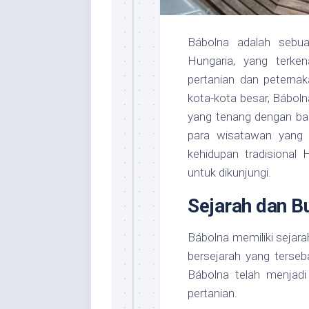
Bábolna adalah sebuah
Hungaria, yang terke
pertanian dan peternak
kota-kota besar, Bábo
yang tenang dengan ban
para wisatawan yang t
kehidupan tradisional 
untuk dikunjungi.
Sejarah dan B
Bábolna memiliki sejarah
bersejarah yang terseb
Bábolna telah menjadi
pertanian.