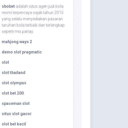
sbobet
adalah situs agen judi bola
resmi terpercaya sejak tahun 2015
yang selalu menyediakan pasaran
taruhan bola terbaik dan terlengkap
seperti mix parlay.
mahjong ways 2
demo slot pragmatic
slot
slot thailand
slot olympus
slot bet 200
spaceman slot
situs slot gacor
slot bet kecil