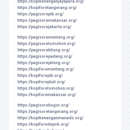
https://kopikenanganjayapura.org/
https://kopiforetangerang.org/
https://pagisorepik.org/
https://pagisoremakassar.org/
https://pagisorejakarta.org/
https://pagisorementeng.org/
https://pagisoretomohon.org/
https://pagisorebitung.org/
https://pagisorepadang.org/
https://pagisorejateng.org/
https://kopiforementeng.org/
https://kopiforepik.org/
https://kopiforepluit.org/
https://kopiforetomohon.org/
https://kopiforemakassar.org/
https://pagisorebogor.org/
https://pagisoretangerang.org/
https://kopikenanganmanado.org/
https://kopiforedepok.org/