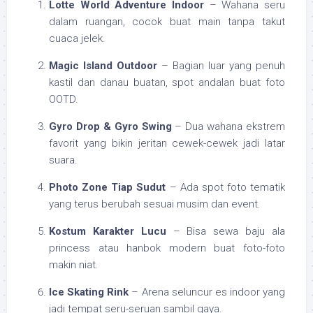
Lotte World Adventure Indoor
– Wahana seru
dalam ruangan, cocok buat main tanpa takut
cuaca jelek.
Magic Island Outdoor
– Bagian luar yang penuh
kastil dan danau buatan, spot andalan buat foto
OOTD.
Gyro Drop & Gyro Swing
– Dua wahana ekstrem
favorit yang bikin jeritan cewek-cewek jadi latar
suara.
Photo Zone Tiap Sudut
– Ada spot foto tematik
yang terus berubah sesuai musim dan event.
Kostum Karakter Lucu
– Bisa sewa baju ala
princess atau hanbok modern buat foto-foto
makin niat.
Ice Skating Rink
– Arena seluncur es indoor yang
jadi tempat seru-seruan sambil gaya.