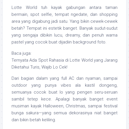
Lotte World tuh kayak gabungan antara taman
bermain, spot selfie, tempat ngedate, dan shopping
area yang digabung jadi satu. Yang bikin cewek-cewek
betah? Tempat ini estetik banget. Banyak sudut-sudut
yang sengaja dibikin lucu, dreamy, dan penuh warna
pastel yang cocok buat dijadiin background foto.
Baca juga:
Ternyata Ada Spot Rahasia di Lotte World yang Jarang
Diketahui Turis, Wajib Lo Cek!
Dari bagian dalam yang full AC dan nyaman, sampai
outdoor yang punya vibes ala kastil dongeng,
semuanya cocok buat lo yang pengen seru-seruan
sambil tetep kece. Apalagi banyak banget event
musiman kayak Halloween, Christmas, sampai festival
bunga sakura—yang semua dekorasinya niat banget
dan bikin betah keliling.