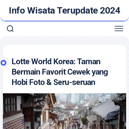
Skip
Info Wisata Terupdate 2024
to
content
Lotte World Korea: Taman
Bermain Favorit Cewek yang
Hobi Foto & Seru-seruan