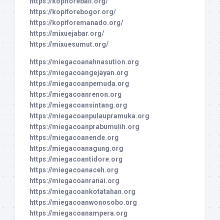
https://kopiforebali.org/
https://kopiforebogor.org/
https://kopiforemanado.org/
https://mixuejabar.org/
https://mixuesumut.org/
https://miegacoanahnasution.org
https://miegacoangejayan.org
https://miegacoanpemuda.org
https://miegacoanrenon.org
https://miegacoansintang.org
https://miegacoanpulaupramuka.org
https://miegacoanprabumulih.org
https://miegacoanende.org
https://miegacoanagung.org
https://miegacoantidore.org
https://miegacoanaceh.org
https://miegacoanranai.org
https://miegacoankotatahan.org
https://miegacoanwonosobo.org
https://miegacoanampera.org