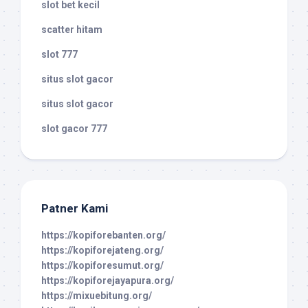
slot bet kecil
scatter hitam
slot 777
situs slot gacor
situs slot gacor
slot gacor 777
Patner Kami
https://kopiforebanten.org/
https://kopiforejateng.org/
https://kopiforesumut.org/
https://kopiforejayapura.org/
https://mixuebitung.org/