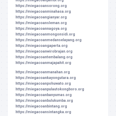
https://miegacoanjambi.org
https://miegacoansorong.org
https://miegacoanminahasa.org
https://miegacoangianyar.org
https://miegacoansleman.org
https://miegacoannagoya.org
https://miegacoanmongonsidi.org
https://miegacoanmedanselayang.org
https://miegacoangaperta.org
https://miegacoanwirobrajan.org
https://miegacoantembalang.org
https://miegacoanmajapahit.org
https://miegacoanmanahan.org
https://miegacoankayongutara.org
https://miegacoanpohuwato.org
https://miegacoanpulautokongboro.org
https://miegacoanbanyumas.org
https://miegacoanbulukumba.org
https://miegacoanbintang.org
https://miegacoansintangka.org