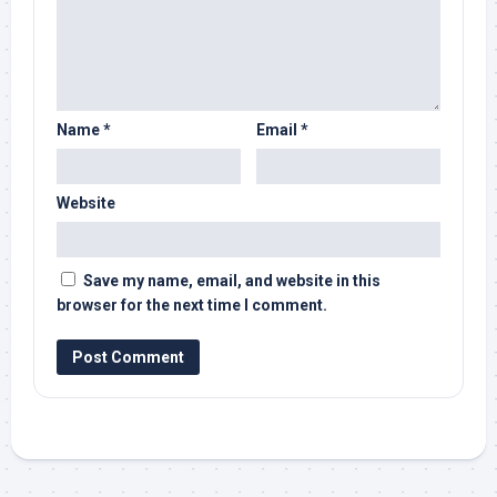
Name
*
Email
*
Website
Save my name, email, and website in this
browser for the next time I comment.