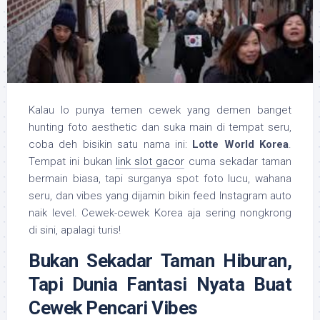
Kalau lo punya temen cewek yang demen banget
hunting foto aesthetic dan suka main di tempat seru,
coba deh bisikin satu nama ini:
Lotte World Korea
.
Tempat ini bukan
link slot gacor
cuma sekadar taman
bermain biasa, tapi surganya spot foto lucu, wahana
seru, dan vibes yang dijamin bikin feed Instagram auto
naik level. Cewek-cewek Korea aja sering nongkrong
di sini, apalagi turis!
Bukan Sekadar Taman Hiburan,
Tapi Dunia Fantasi Nyata Buat
Cewek Pencari Vibes