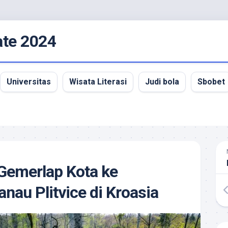
ate 2024
Universitas
Wisata Literasi
Judi bola
Sbobet
Gemerlap Kota ke
nau Plitvice di Kroasia