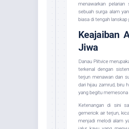
menawarkan pelarian
sebuah surga alam yan
biasa di tengah lanskap
Keajaiban 
Jiwa
Danau Plitvice merupaka
terkenal dengan siste
terjun menawan dan sun
dari hijau zamrud, bir
yang begitu memesona 
Ketenangan di sini s
gemericik air terjun, 
menjadi melodi alam y
jalur kayu yang meny