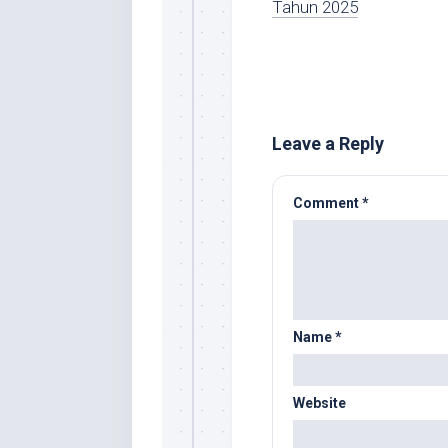
Tahun 2025
Leave a Reply
Comment
*
Name
*
Website