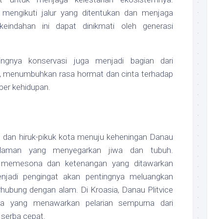
 mengikuti jalur yang ditentukan dan menjaga
keindahan ini dapat dinikmati oleh generasi
ngnya konservasi juga menjadi bagian dari
, menumbuhkan rasa hormat dan cinta terhadap
er kehidupan.
p dan hiruk-pikuk kota menuju keheningan Danau
galaman yang menyegarkan jiwa dan tubuh.
 memesona dan ketenangan yang ditawarkan
enjadi pengingat akan pentingnya meluangkan
rhubung dengan alam. Di Kroasia, Danau Plitvice
ata yang menawarkan pelarian sempurna dari
serba cepat.