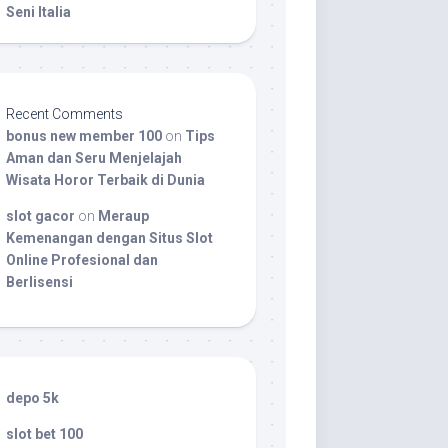
Seni Italia
Recent Comments
bonus new member 100
on
Tips
Aman dan Seru Menjelajah
Wisata Horor Terbaik di Dunia
slot gacor
on
Meraup
Kemenangan dengan Situs Slot
Online Profesional dan
Berlisensi
depo 5k
slot bet 100