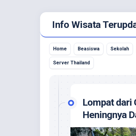
Skip
Info Wisata Terupd
to
content
Home
Beasiswa
Sekolah
Server Thailand
Lompat dari 
Heningnya Da