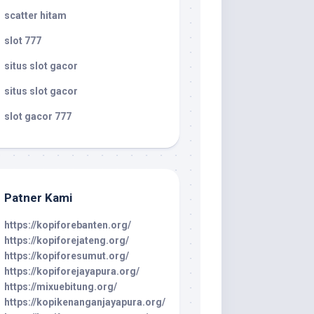
scatter hitam
slot 777
situs slot gacor
situs slot gacor
slot gacor 777
Patner Kami
https://kopiforebanten.org/
https://kopiforejateng.org/
https://kopiforesumut.org/
https://kopiforejayapura.org/
https://mixuebitung.org/
https://kopikenanganjayapura.org/