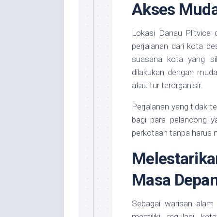
Akses Muda
Lokasi Danau Plitvice 
perjalanan dari kota be
suasana kota yang si
dilakukan dengan muda
atau tur terorganisir.
Perjalanan yang tidak 
bagi para pelancong ya
perkotaan tanpa harus m
Melestari
Masa Depa
Sebagai warisan alam 
memiliki regulasi ke