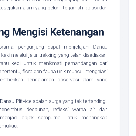
kesejukan alam yang belum terjamah polusi dan
ang Mengisi Ketenangan
orama, pengunjung dapat menjelajahi Danau
 kaki melalui jalur trekking yang telah disediakan,
ahu kecil untuk menikmati pemandangan dari
 tertentu, flora dan fauna unik muncul menghiasi
memberikan pengalaman observasi alam yang
 Danau Plitvice adalah surga yang tak tertandingi.
enembus dedaunan, refleksi warna air, dan
 menjadi objek sempurna untuk menangkap
memukau.