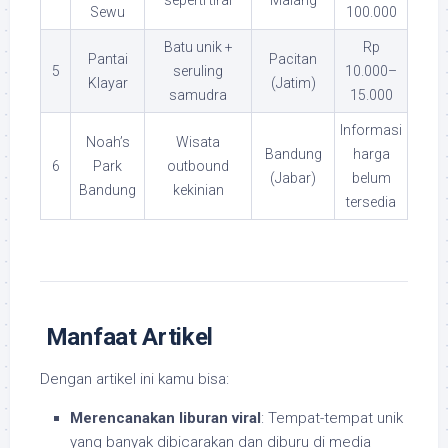
seperti tirai
Malang
Sewu
100.000
Batu unik +
Rp
Pantai
Pacitan
5
seruling
10.000–
Klayar
(Jatim)
samudra
15.000
Informasi
Noah’s
Wisata
Bandung
harga
6
Park
outbound
(Jabar)
belum
Bandung
kekinian
tersedia
Manfaat Artikel
Dengan artikel ini kamu bisa:
Merencanakan liburan viral
: Tempat-tempat unik
yang banyak dibicarakan dan diburu di media