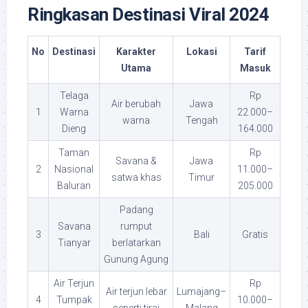
Ringkasan Destinasi Viral 2024
No
Destinasi
Karakter
Lokasi
Tarif
Utama
Masuk
Telaga
Rp
Air berubah
Jawa
1
Warna
22.000–
warna
Tengah
Dieng
164.000
Taman
Rp
Savana &
Jawa
2
Nasional
11.000–
satwa khas
Timur
Baluran
205.000
Padang
Savana
rumput
3
Bali
Gratis
Tianyar
berlatarkan
Gunung Agung
Air Terjun
Rp
Air terjun lebar
Lumajang–
4
Tumpak
10.000–