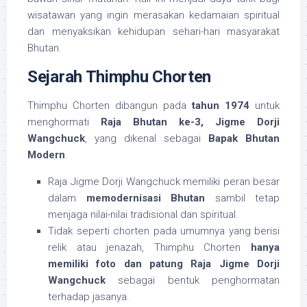
wisatawan yang ingin merasakan kedamaian spiritual
dan menyaksikan kehidupan sehari-hari masyarakat
Bhutan.
Sejarah Thimphu Chorten
Thimphu Chorten dibangun pada
tahun 1974
untuk
menghormati
Raja Bhutan ke-3, Jigme Dorji
Wangchuck
, yang dikenal sebagai
Bapak Bhutan
Modern
.
Raja Jigme Dorji Wangchuck memiliki peran besar
dalam
memodernisasi Bhutan
sambil tetap
menjaga nilai-nilai tradisional dan spiritual.
Tidak seperti chorten pada umumnya yang berisi
relik atau jenazah, Thimphu Chorten
hanya
memiliki foto dan patung Raja Jigme Dorji
Wangchuck
sebagai bentuk penghormatan
terhadap jasanya.