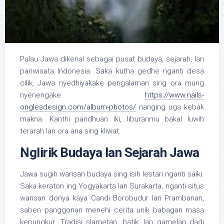
Pulau Jawa dikenal sebagai pusat budaya, sejarah, lan
pariwisata Indonesia. Saka kutha gedhe nganti desa
cilik, Jawa nyedhiyakake pengalaman sing ora mung
nyenengake
https://www.nails-
onglesdesign.com/album-photos/
nanging uga kebak
makna. Kanthi pandhuan iki, liburanmu bakal luwih
terarah lan ora ana sing kliwat.
Nglirik Budaya lan Sejarah Jawa
Jawa sugih warisan budaya sing isih lestari nganti saiki.
Saka keraton ing Yogyakarta lan Surakarta, nganti situs
warisan donya kaya Candi Borobudur lan Prambanan,
saben panggonan menehi cerita unik babagan masa
kepungkur. Tradisi slametan, batik, lan gamelan dadi