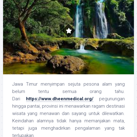
Jawa Timur menyimpan sejuta pesona alam yang
belum tentu semua orang tahu.
Dari
https://www.dheenmedical.org/
pegunungan
hingga pantai, provinsi ini menawarkan ragam destinasi
wisata yang menawan dan sayang untuk dilewatkan.
Keindahan alamnya tidak hanya memanjakan mata,
tetapi juga menghadirkan pengalaman yang tak
terlupakan.