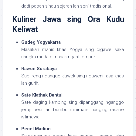
dadi papan sinau sejarah lan seni tradisional.
Kuliner Jawa sing Ora Kudu
Keliwat
Gudeg Yogyakarta
Masakan manis khas Yogya sing digawe saka
nangka muda dimasak nganti empuk.
Rawon Surabaya
Sup ireng nganggo kluwek sing nduweni rasa khas
lan gurih.
Sate Klathak Bantul
Sate daging kambing sing dipanggang nganggo
jeruji besi lan bumbu minimalis nanging rasane
istimewa.
Pecel Madiun
Sayur-sayuran seger karo sambal kacang sing