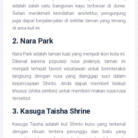
adalah salah satu bangunan kayu terbesar di dunia.
Selain menikmati keindahan arsitektur, pengunjung
juga dapat berjalan-jalan di sekitar taman yang tenang
di area kuil ini.
2. Nara Park
Nara Park adalah taman luas yang menjadi ikon kota ini.
Dikenal karena populasi rusa jinaknya, taman ini
menjadi tempat favorit wisatawan untuk berinteraksi
langsung dengan rusa yang dianggap suci dalam
kepercayaan Shinto. Anda dapat membeli biskuit
khusus (shika senbei) untuk memberi makan rusa-rusa
tersebut.
3. Kasuga Taisha Shrine
Kasuga Taisha adalah kuil Shinto kuno yang terkenal
dengan ribuan lentera perunggu dan batu yang