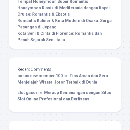
Tempat Honeymoon Super Romantis
Honeymoon Klasik di Mediterania dengan Kapal
Cruise: Romantis & Eksotis
Romantis Kuliner & Kota Modern di Osaka: Surga
Pasangan di Jepang
Kota Seni & Cinta di Florence: Romantis dan
Penuh Sejarah Seni Italia
Recent Comments
bonus new member 100
on
Tips Aman dan Seru
Menjelajah Wisata Horor Terbaik di Dunia
slot gacor
on
Meraup Kemenangan dengan Situs
Slot Online Profesional dan Berlisensi