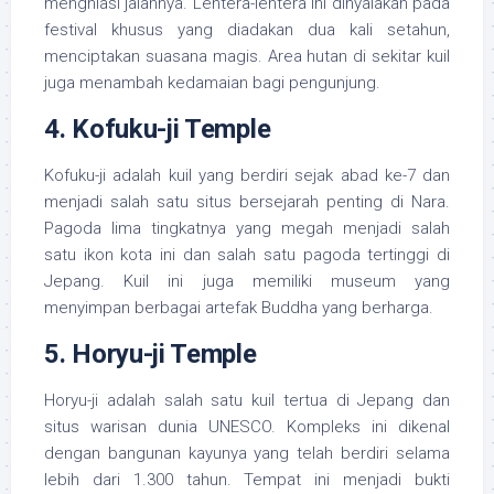
menghiasi jalannya. Lentera-lentera ini dinyalakan pada
festival khusus yang diadakan dua kali setahun,
menciptakan suasana magis. Area hutan di sekitar kuil
juga menambah kedamaian bagi pengunjung.
4. Kofuku-ji Temple
Kofuku-ji adalah kuil yang berdiri sejak abad ke-7 dan
menjadi salah satu situs bersejarah penting di Nara.
Pagoda lima tingkatnya yang megah menjadi salah
satu ikon kota ini dan salah satu pagoda tertinggi di
Jepang. Kuil ini juga memiliki museum yang
menyimpan berbagai artefak Buddha yang berharga.
5. Horyu-ji Temple
Horyu-ji adalah salah satu kuil tertua di Jepang dan
situs warisan dunia UNESCO. Kompleks ini dikenal
dengan bangunan kayunya yang telah berdiri selama
lebih dari 1.300 tahun. Tempat ini menjadi bukti