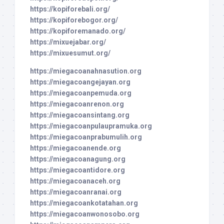
https://kopiforebali.org/
https://kopiforebogor.org/
https://kopiforemanado.org/
https://mixuejabar.org/
https://mixuesumut.org/
https://miegacoanahnasution.org
https://miegacoangejayan.org
https://miegacoanpemuda.org
https://miegacoanrenon.org
https://miegacoansintang.org
https://miegacoanpulaupramuka.org
https://miegacoanprabumulih.org
https://miegacoanende.org
https://miegacoanagung.org
https://miegacoantidore.org
https://miegacoanaceh.org
https://miegacoanranai.org
https://miegacoankotatahan.org
https://miegacoanwonosobo.org