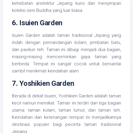
kehebatan arsitektur Jepang kuno dan menyimpan
koleksi seni Buddha yang luar biasa.
6. Isuien Garden
Isuien Garden adalah taman tradisional Jepang yang
indah dengan pemandangan kolam, jembatan batu,
dan paviliun teh. Taman ini dibagi menjadi dua bagian,
masing-masing mencerminkan gaya taman yang
berbeda. Tempat ini sangat cocok untuk bersantai
sambil menikmati keindahan alam.
7. Yoshikien Garden
Berada di dekat Isuien, Yoshikien Garden adalah taman
kecil namun memikat. Taman ini terdiri dari tiga bagian
utama: taman kolam, taman lumut, dan taman teh.
Keindahan dan ketenangan tempat ini menjadikannya
destinasi populer bagi pecinta taman tradisional
Jepang.