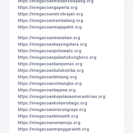
https://miegacoanmedanselayang.org
https://miegacoangaperta.org
https://miegacoanwirobrajan.org
https://miegacoantembalang.org
https://miegacoanmajapahit.org
https://miegacoanmanahan.org
https://miegacoankayongutara.org
https://miegacoanpohuwato.org
https://miegacoanpulautokongboro.org
https://miegacoanbanyumas.org
https://miegacoanbulukumba.org
https://miegacoanbintang.org
https://miegacoansintangka.org
https://miegacoanbajawa.org
https://miegacoankepulauanmerantiriau.org
https://miegacoankotamobagu.org
https://miegacoanmurungraya.org
https://miegacoanbimantb.org
https://miegacoannmamuju.org
https://miegacoanmanggaraintt.org