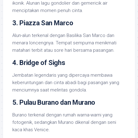
ikonik. Alunan lagu gondolier dan gemericik air
menciptakan momen penuh cinta.
3. Piazza San Marco
Alun-alun terkenal dengan Basilika San Marco dan
menara loncengnya. Tempat sempurna menikmati
matahari terbit atau sore hari bersama pasangan.
4. Bridge of Sighs
Jembatan legendaris yang dipercaya membawa
keberuntungan dan cinta abadi bagi pasangan yang
menciumnya saat melintas gondola.
5. Pulau Burano dan Murano
Burano terkenal dengan rumah warna-warni yang
fotogenik, sedangkan Murano dikenal dengan seni
kaca khas Venice.