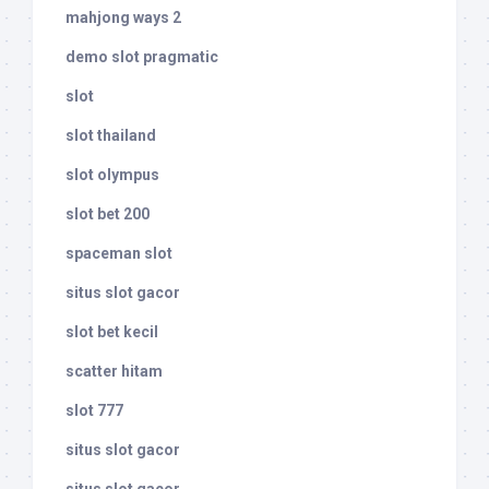
mahjong ways 2
demo slot pragmatic
slot
slot thailand
slot olympus
slot bet 200
spaceman slot
situs slot gacor
slot bet kecil
scatter hitam
slot 777
situs slot gacor