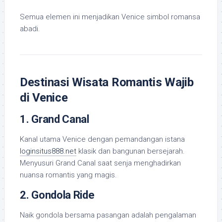
Semua elemen ini menjadikan Venice simbol romansa
abadi.
Destinasi Wisata Romantis Wajib
di Venice
1. Grand Canal
Kanal utama Venice dengan pemandangan istana
loginsitus888.net
klasik dan bangunan bersejarah.
Menyusuri Grand Canal saat senja menghadirkan
nuansa romantis yang magis.
2. Gondola Ride
Naik gondola bersama pasangan adalah pengalaman