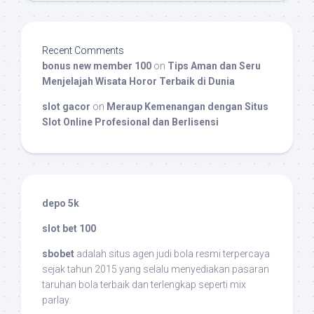
Recent Comments
bonus new member 100
on
Tips Aman dan Seru
Menjelajah Wisata Horor Terbaik di Dunia
slot gacor
on
Meraup Kemenangan dengan Situs
Slot Online Profesional dan Berlisensi
depo 5k
slot bet 100
sbobet
adalah situs agen judi bola resmi terpercaya
sejak tahun 2015 yang selalu menyediakan pasaran
taruhan bola terbaik dan terlengkap seperti mix
parlay.