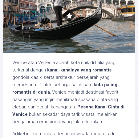
Venice atau Venesia adalah kota unik di Italia yang
terkenal dengan
kanal-kanalnya yang romantis
,
gondola klasik, serta arsitektur bersejarah yang
memesona. Dijuluki sebagai salah satu
kota paling
romantis di dunia
, Venice menjadi destinasi favorit
pasangan yang ingin menikmati suasana cinta yang
elegan dan penuh kehangatan.
Pesona Kanal Cinta di
Venice
bukan sekadar daya tarik wisata, melainkan
pengalaman emosional yang tak terlupakan.
Artikel ini membahas destinasi wisata romantis di