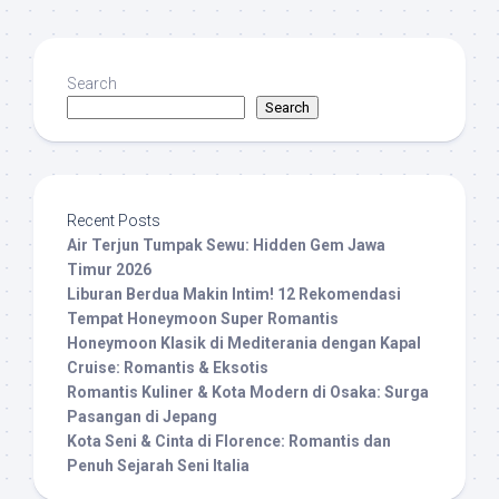
Search
Search
Recent Posts
Air Terjun Tumpak Sewu: Hidden Gem Jawa
Timur 2026
Liburan Berdua Makin Intim! 12 Rekomendasi
Tempat Honeymoon Super Romantis
Honeymoon Klasik di Mediterania dengan Kapal
Cruise: Romantis & Eksotis
Romantis Kuliner & Kota Modern di Osaka: Surga
Pasangan di Jepang
Kota Seni & Cinta di Florence: Romantis dan
Penuh Sejarah Seni Italia