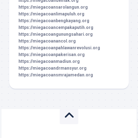
https://miegacoandemak.org
https://miegacoansarolangun.org
https://miegacoanlimapuluh.org
https://miegacoanbengkayang.org
https://miegacoancempakaputih.org
https://miegacoangunungsahari.org
https://miegacoanancol.org
https://miegacoanpahlawanrevolusi.org
https://miegacoanpakerisan.org
https://miegacoanmadiun.org
https://miegacoandrmansyur.org
https://miegacoansmrajamedan.org