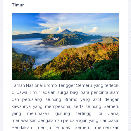
Timur
Taman Nasional Bromo Tengger Semeru, yang terletak
di Jawa Timur, adalah surga bagi para pencinta alam
dan petualang. Gunung Bromo yang aktif dengan
kawahnya yang mempesona, serta Gunung Semeru
yang merupakan gunung tertinggi di Jawa,
menawarkan pengalaman petualangan yang luar biasa.
Pendakian menuju Puncak Semeru memerlukan