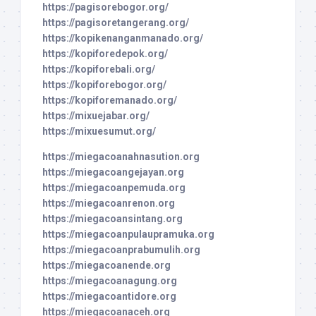
https://pagisorebogor.org/
https://pagisoretangerang.org/
https://kopikenanganmanado.org/
https://kopiforedepok.org/
https://kopiforebali.org/
https://kopiforebogor.org/
https://kopiforemanado.org/
https://mixuejabar.org/
https://mixuesumut.org/
https://miegacoanahnasution.org
https://miegacoangejayan.org
https://miegacoanpemuda.org
https://miegacoanrenon.org
https://miegacoansintang.org
https://miegacoanpulaupramuka.org
https://miegacoanprabumulih.org
https://miegacoanende.org
https://miegacoanagung.org
https://miegacoantidore.org
https://miegacoanaceh.org