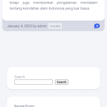
tetapi juga memberikan pengalaman mendalam
tentang keindahan alam Indonesia yang luar biasa.
January 4, 2025
by
admin
wisata
0
Search
Search
Recent Posts