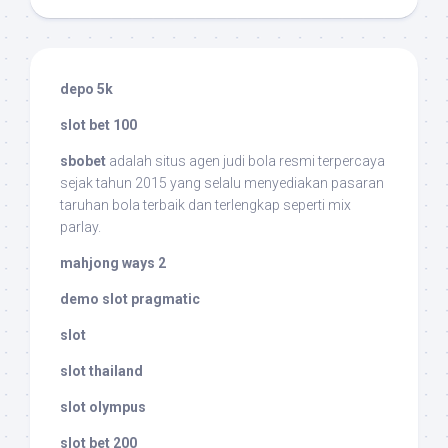
depo 5k
slot bet 100
sbobet
adalah situs agen judi bola resmi terpercaya
sejak tahun 2015 yang selalu menyediakan pasaran
taruhan bola terbaik dan terlengkap seperti mix
parlay.
mahjong ways 2
demo slot pragmatic
slot
slot thailand
slot olympus
slot bet 200