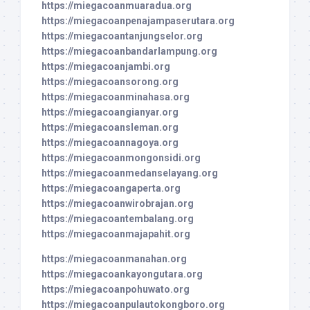
https://miegacoanmuaradua.org
https://miegacoanpenajampaserutara.org
https://miegacoantanjungselor.org
https://miegacoanbandarlampung.org
https://miegacoanjambi.org
https://miegacoansorong.org
https://miegacoanminahasa.org
https://miegacoangianyar.org
https://miegacoansleman.org
https://miegacoannagoya.org
https://miegacoanmongonsidi.org
https://miegacoanmedanselayang.org
https://miegacoangaperta.org
https://miegacoanwirobrajan.org
https://miegacoantembalang.org
https://miegacoanmajapahit.org
https://miegacoanmanahan.org
https://miegacoankayongutara.org
https://miegacoanpohuwato.org
https://miegacoanpulautokongboro.org