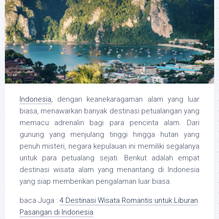
Indonesia
, dengan keanekaragaman alam yang luar
biasa, menawarkan banyak destinasi petualangan yang
memacu adrenalin bagi para pencinta alam. Dari
gunung yang menjulang tinggi hingga hutan yang
penuh misteri, negara kepulauan ini memiliki segalanya
untuk para petualang sejati. Berikut adalah empat
destinasi wisata alam yang menantang di Indonesia
yang siap memberikan pengalaman luar biasa.
baca Juga :
4 Destinasi Wisata Romantis untuk Liburan
Pasangan di Indonesia