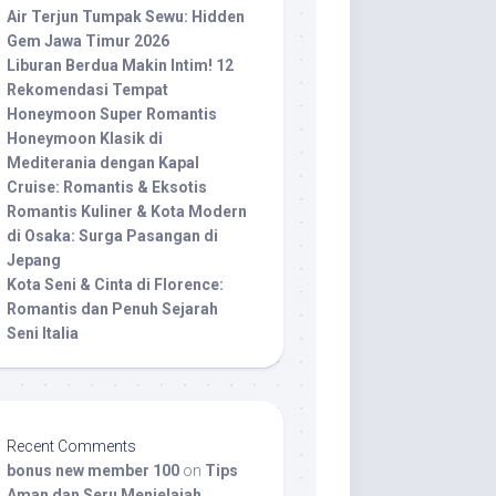
Air Terjun Tumpak Sewu: Hidden
Gem Jawa Timur 2026
Liburan Berdua Makin Intim! 12
Rekomendasi Tempat
Honeymoon Super Romantis
Honeymoon Klasik di
Mediterania dengan Kapal
Cruise: Romantis & Eksotis
Romantis Kuliner & Kota Modern
di Osaka: Surga Pasangan di
Jepang
Kota Seni & Cinta di Florence:
Romantis dan Penuh Sejarah
Seni Italia
Recent Comments
bonus new member 100
on
Tips
Aman dan Seru Menjelajah