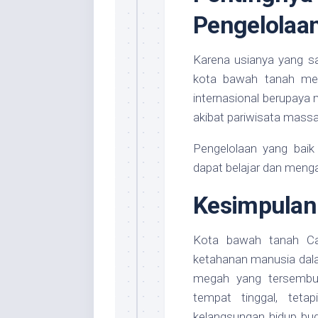
Pengelolaa
Karena usianya yang san
kota bawah tanah menj
internasional berupaya 
akibat pariwisata massa
Pengelolaan yang bai
dapat belajar dan meng
Kesimpulan
Kota bawah tanah Cap
ketahanan manusia dal
megah yang tersembun
tempat tinggal, teta
kelangsungan hidup bu