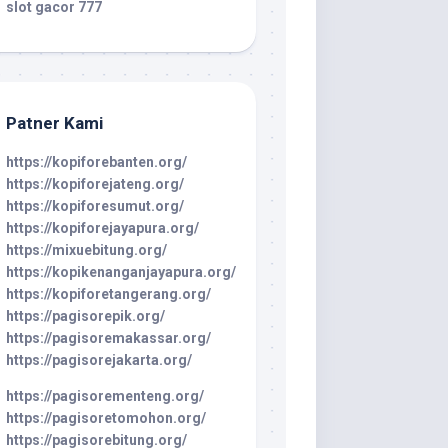
slot gacor 777
Patner Kami
https://kopiforebanten.org/
https://kopiforejateng.org/
https://kopiforesumut.org/
https://kopiforejayapura.org/
https://mixuebitung.org/
https://kopikenanganjayapura.org/
https://kopiforetangerang.org/
https://pagisorepik.org/
https://pagisoremakassar.org/
https://pagisorejakarta.org/
https://pagisorementeng.org/
https://pagisoretomohon.org/
https://pagisorebitung.org/