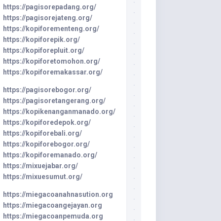
https://pagisorepadang.org/
https://pagisorejateng.org/
https://kopiforementeng.org/
https://kopiforepik.org/
https://kopiforepluit.org/
https://kopiforetomohon.org/
https://kopiforemakassar.org/
https://pagisorebogor.org/
https://pagisoretangerang.org/
https://kopikenanganmanado.org/
https://kopiforedepok.org/
https://kopiforebali.org/
https://kopiforebogor.org/
https://kopiforemanado.org/
https://mixuejabar.org/
https://mixuesumut.org/
https://miegacoanahnasution.org
https://miegacoangejayan.org
https://miegacoanpemuda.org