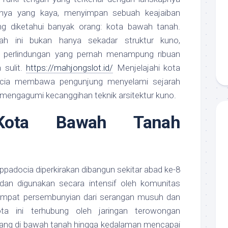
hnya yang kaya, menyimpan sebuah keajaiban
ng diketahui banyak orang: kota bawah tanah.
ah ini bukan hanya sekadar struktur kuno,
t perlindungan yang pernah menampung ribuan
 sulit.
https://mahjongslot.id/
Menjelajahi kota
cia membawa pengunjung menyelami sejarah
 mengagumi kecanggihan teknik arsitektur kuno.
 Kota Bawah Tanah
padocia diperkirakan dibangun sekitar abad ke-8
an digunakan secara intensif oleh komunitas
tempat persembunyian dari serangan musuh dan
ota ini terhubung oleh jaringan terowongan
ng di bawah tanah hingga kedalaman mencapai