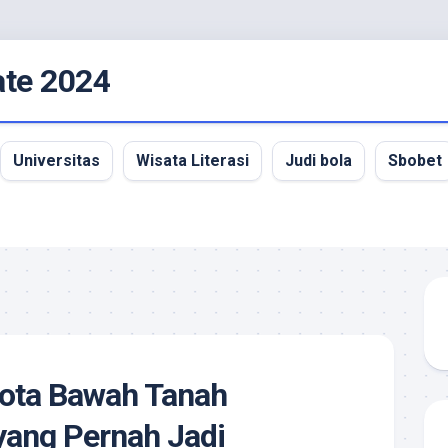
ate 2024
Universitas
Wisata Literasi
Judi bola
Sbobet
Kota Bawah Tanah
yang Pernah Jadi