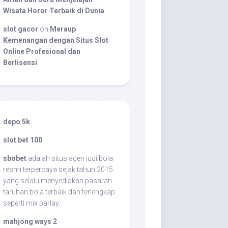
Wisata Horor Terbaik di Dunia
slot gacor
on
Meraup
Kemenangan dengan Situs Slot
Online Profesional dan
Berlisensi
depo 5k
slot bet 100
sbobet
adalah situs agen judi bola
resmi terpercaya sejak tahun 2015
yang selalu menyediakan pasaran
taruhan bola terbaik dan terlengkap
seperti mix parlay.
mahjong ways 2