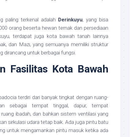
 paling terkenal adalah
Derinkuyu
, yang bisa
00 orang beserta hewan ternak dan persediaan
kuyu, terdapat juga kota bawah tanah lainnya
nak, dan Mazı, yang semuanya memiliki struktur
 dirancang untuk berbagai fungsi.
an Fasilitas Kota Bawah
docia terdiri dari banyak tingkat dengan ruang-
kan sebagai tempat tinggal, dapur, tempat
uang ibadah, dan bahkan sistem ventilasi yang
n sirkulasi udara tetap baik. Ada juga pintu batu
lung untuk mengamankan pintu masuk ketika ada