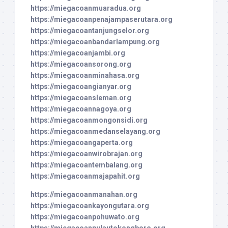
https://miegacoanmuaradua.org
https://miegacoanpenajampaserutara.org
https://miegacoantanjungselor.org
https://miegacoanbandarlampung.org
https://miegacoanjambi.org
https://miegacoansorong.org
https://miegacoanminahasa.org
https://miegacoangianyar.org
https://miegacoansleman.org
https://miegacoannagoya.org
https://miegacoanmongonsidi.org
https://miegacoanmedanselayang.org
https://miegacoangaperta.org
https://miegacoanwirobrajan.org
https://miegacoantembalang.org
https://miegacoanmajapahit.org
https://miegacoanmanahan.org
https://miegacoankayongutara.org
https://miegacoanpohuwato.org