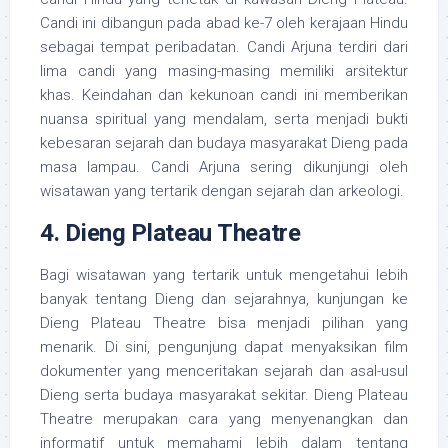
Candi ini dibangun pada abad ke-7 oleh kerajaan Hindu
sebagai tempat peribadatan. Candi Arjuna terdiri dari
lima candi yang masing-masing memiliki arsitektur
khas. Keindahan dan kekunoan candi ini memberikan
nuansa spiritual yang mendalam, serta menjadi bukti
kebesaran sejarah dan budaya masyarakat Dieng pada
masa lampau. Candi Arjuna sering dikunjungi oleh
wisatawan yang tertarik dengan sejarah dan arkeologi.
4. Dieng Plateau Theatre
Bagi wisatawan yang tertarik untuk mengetahui lebih
banyak tentang Dieng dan sejarahnya, kunjungan ke
Dieng Plateau Theatre bisa menjadi pilihan yang
menarik. Di sini, pengunjung dapat menyaksikan film
dokumenter yang menceritakan sejarah dan asal-usul
Dieng serta budaya masyarakat sekitar. Dieng Plateau
Theatre merupakan cara yang menyenangkan dan
informatif untuk memahami lebih dalam tentang