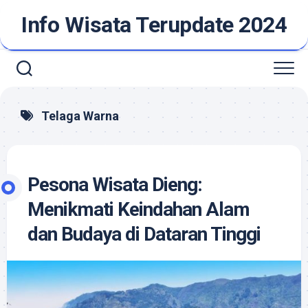
Skip
Info Wisata Terupdate 2024
to
content
Telaga Warna
Pesona Wisata Dieng:
Menikmati Keindahan Alam
dan Budaya di Dataran Tinggi