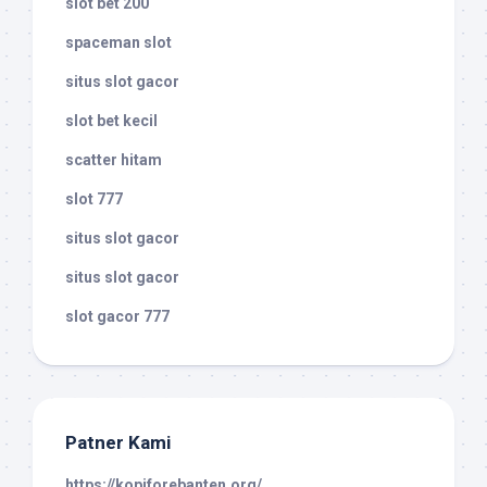
slot bet 200
spaceman slot
situs slot gacor
slot bet kecil
scatter hitam
slot 777
situs slot gacor
situs slot gacor
slot gacor 777
Patner Kami
https://kopiforebanten.org/