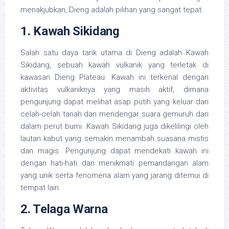
menakjubkan, Dieng adalah pilihan yang sangat tepat.
1. Kawah Sikidang
Salah satu daya tarik utama di Dieng adalah Kawah
Sikidang, sebuah kawah vulkanik yang terletak di
kawasan Dieng Plateau. Kawah ini terkenal dengan
aktivitas vulkaniknya yang masih aktif, dimana
pengunjung dapat melihat asap putih yang keluar dari
celah-celah tanah dan mendengar suara gemuruh dari
dalam perut bumi. Kawah Sikidang juga dikelilingi oleh
lautan kabut yang semakin menambah suasana mistis
dan magis. Pengunjung dapat mendekati kawah ini
dengan hati-hati dan menikmati pemandangan alam
yang unik serta fenomena alam yang jarang ditemui di
tempat lain.
2. Telaga Warna