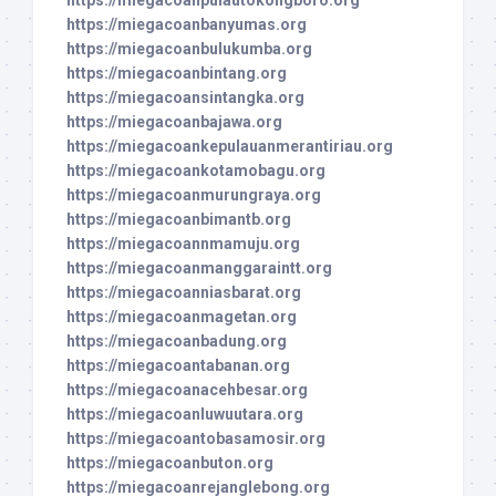
https://miegacoanpulautokongboro.org
https://miegacoanbanyumas.org
https://miegacoanbulukumba.org
https://miegacoanbintang.org
https://miegacoansintangka.org
https://miegacoanbajawa.org
https://miegacoankepulauanmerantiriau.org
https://miegacoankotamobagu.org
https://miegacoanmurungraya.org
https://miegacoanbimantb.org
https://miegacoannmamuju.org
https://miegacoanmanggaraintt.org
https://miegacoanniasbarat.org
https://miegacoanmagetan.org
https://miegacoanbadung.org
https://miegacoantabanan.org
https://miegacoanacehbesar.org
https://miegacoanluwuutara.org
https://miegacoantobasamosir.org
https://miegacoanbuton.org
https://miegacoanrejanglebong.org