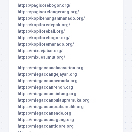
https://pagisorebogor.org/
https://pagisoretangerang.org/
https://kopikenanganmanado.org/
https://kopiforedepok.org/
https://kopiforebali.org/
https://kopiforebogor.org/
https://kopiforemanado.org/
https://mixuejabar.org/
https://mixuesumut.org/
https://miegacoanahnasution.org
https://miegacoangejayan.org
https://miegacoanpemuda.org
https://miegacoanrenon.org
https://miegacoansintang.org
https://miegacoanpulaupramuka.org
https://miegacoanprabumulih.org
https://miegacoanende.org
https://miegacoanagung.org
https://miegacoantidore.org