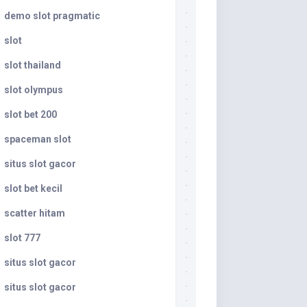
demo slot pragmatic
slot
slot thailand
slot olympus
slot bet 200
spaceman slot
situs slot gacor
slot bet kecil
scatter hitam
slot 777
situs slot gacor
situs slot gacor