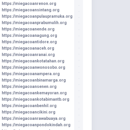
https://miegacoanrenon.org
https://miegacoansintang.org
https://miegacoanpulaupramuka.org
https://miegacoanprabumulih.org
https://miegacoanende.org
https://miegacoanagung.org
https://miegacoantidore.org
https://miegacoanaceh.org
https://miegacoanranai.org
https://miegacoankotatahan.org
https://miegacoanwonosobo.org
https://miegacoanampera.org
https://miegacoanbinamarga.org
https://miegacoansenen.org
https://miegacoankemayoran.org
https://miegacoankotabimantb.org
https://miegacoanbenhil.org
https://miegacoancikini.org
https://miegacoanrawabuaya.org
https://miegacoanpondokindah.org