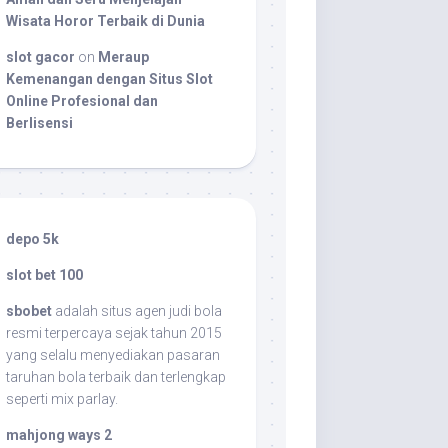
Wisata Horor Terbaik di Dunia
slot gacor
on
Meraup
Kemenangan dengan Situs Slot
Online Profesional dan
Berlisensi
depo 5k
slot bet 100
sbobet
adalah situs agen judi bola
resmi terpercaya sejak tahun 2015
yang selalu menyediakan pasaran
taruhan bola terbaik dan terlengkap
seperti mix parlay.
mahjong ways 2