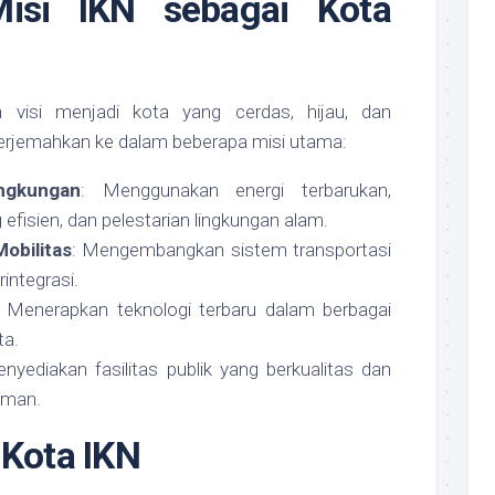
Misi IKN sebagai Kota
 visi menjadi kota yang cerdas, hijau, dan
diterjemahkan ke dalam beberapa misi utama:
ngkungan
: Menggunakan energi terbarukan,
 efisien, dan pelestarian lingkungan alam.
obilitas
: Mengembangkan sistem transportasi
integrasi.
: Menerapkan teknologi terbaru dalam berbagai
ta.
enyediakan fasilitas publik yang berkualitas dan
aman.
 Kota IKN