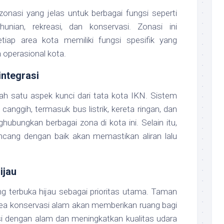
onasi yang jelas untuk berbagai fungsi seperti
 hunian, rekreasi, dan konservasi. Zonasi ini
iap area kota memiliki fungsi spesifik yang
operasional kota.
integrasi
lah satu aspek kunci dari tata kota IKN. Sistem
 canggih, termasuk bus listrik, kereta ringan, dan
hubungkan berbagai zona di kota ini. Selain itu,
rancang dengan baik akan memastikan aliran lalu
ijau
 terbuka hijau sebagai prioritas utama. Taman
area konservasi alam akan memberikan ruang bagi
si dengan alam dan meningkatkan kualitas udara