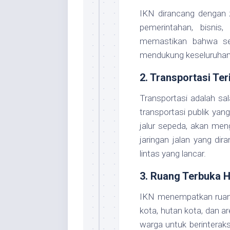
IKN dirancang dengan z
pemerintahan, bisnis,
memastikan bahwa set
mendukung keseluruhan 
2.
Transportasi Ter
Transportasi adalah sa
transportasi publik yang
jalur sepeda, akan meng
jaringan jalan yang di
lintas yang lancar.
3.
Ruang Terbuka H
IKN menempatkan ruang
kota, hutan kota, dan 
warga untuk berinterak