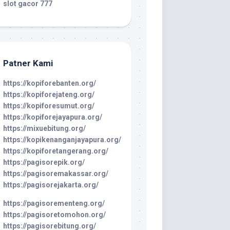
slot gacor 777
Patner Kami
https://kopiforebanten.org/
https://kopiforejateng.org/
https://kopiforesumut.org/
https://kopiforejayapura.org/
https://mixuebitung.org/
https://kopikenanganjayapura.org/
https://kopiforetangerang.org/
https://pagisorepik.org/
https://pagisoremakassar.org/
https://pagisorejakarta.org/
https://pagisorementeng.org/
https://pagisoretomohon.org/
https://pagisorebitung.org/