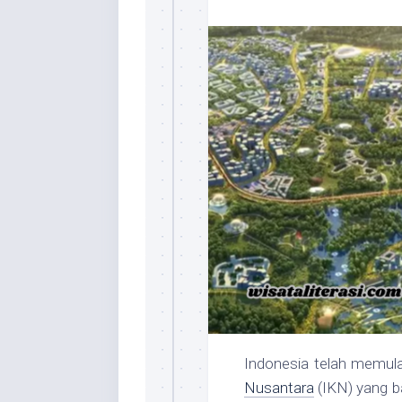
Indonesia telah memul
Nusantara
(IKN) yang ba