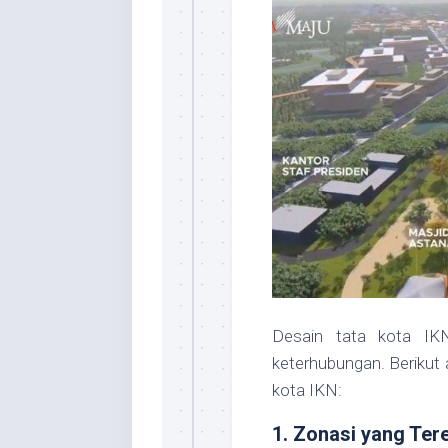
Desain tata kota IKN
keterhubungan. Berikut
kota IKN:
1.
Zonasi yang Ter