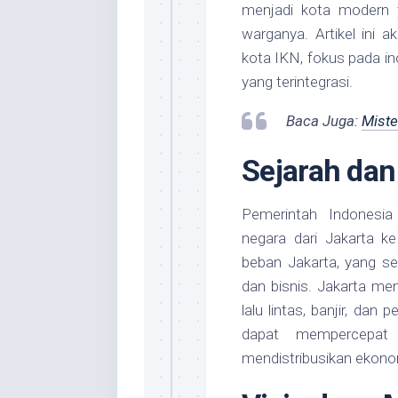
menjadi kota modern y
warganya. Artikel ini
kota IKN, fokus pada ino
yang terintegrasi.
Baca Juga:
Miste
Sejarah dan
Pemerintah Indonesi
negara dari Jakarta k
beban Jakarta, yang se
dan bisnis. Jakarta me
lalu lintas, banjir, da
dapat mempercepat
mendistribusikan ekonom