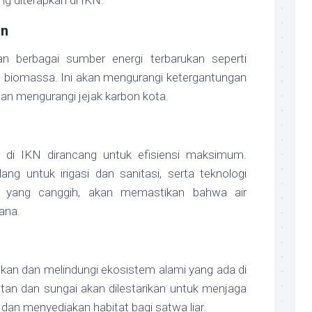
an
 berbagai sumber energi terbarukan seperti
an biomassa. Ini akan mengurangi ketergantungan
dan mengurangi jejak karbon kota.
r di IKN dirancang untuk efisiensi maksimum.
ang untuk irigasi dan sanitasi, serta teknologi
h yang canggih, akan memastikan bahwa air
ana.
m
an dan melindungi ekosistem alami yang ada di
tan dan sungai akan dilestarikan untuk menjaga
an menyediakan habitat bagi satwa liar.