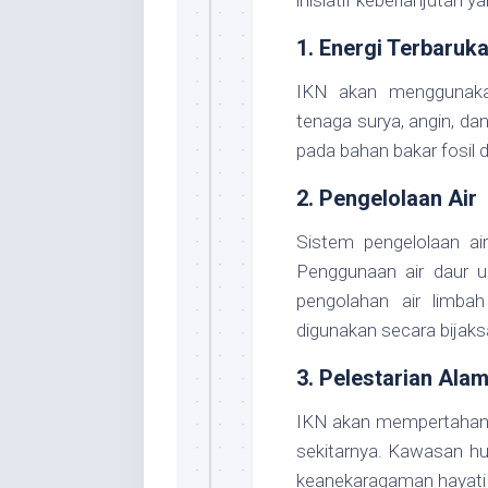
1.
Energi Terbaruk
IKN akan menggunakan
tenaga surya, angin, d
pada bahan bakar fosil 
2.
Pengelolaan Air
Sistem pengelolaan ai
Penggunaan air daur ul
pengolahan air limba
digunakan secara bijaks
3.
Pelestarian Ala
IKN akan mempertahank
sekitarnya. Kawasan hu
keanekaragaman hayati d