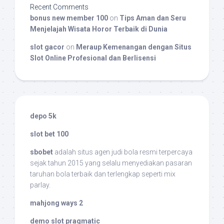
Recent Comments
bonus new member 100
on
Tips Aman dan Seru
Menjelajah Wisata Horor Terbaik di Dunia
slot gacor
on
Meraup Kemenangan dengan Situs
Slot Online Profesional dan Berlisensi
depo 5k
slot bet 100
sbobet
adalah situs agen judi bola resmi terpercaya
sejak tahun 2015 yang selalu menyediakan pasaran
taruhan bola terbaik dan terlengkap seperti mix
parlay.
mahjong ways 2
demo slot pragmatic