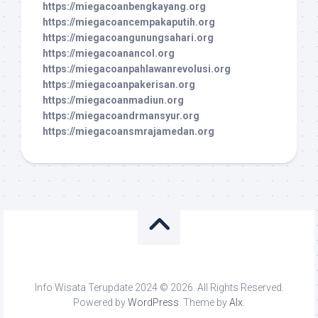
https://miegacoanbengkayang.org
https://miegacoancempakaputih.org
https://miegacoangunungsahari.org
https://miegacoanancol.org
https://miegacoanpahlawanrevolusi.org
https://miegacoanpakerisan.org
https://miegacoanmadiun.org
https://miegacoandrmansyur.org
https://miegacoansmrajamedan.org
Info Wisata Terupdate 2024 © 2026. All Rights Reserved.
Powered by
WordPress
. Theme by
Alx
.