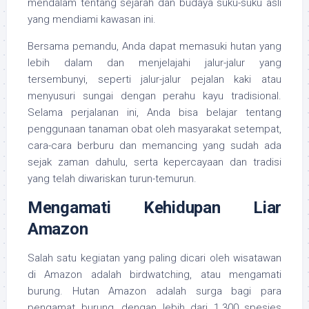
mendalam tentang sejarah dan budaya suku-suku asli
yang mendiami kawasan ini.
Bersama pemandu, Anda dapat memasuki hutan yang
lebih dalam dan menjelajahi jalur-jalur yang
tersembunyi, seperti jalur-jalur pejalan kaki atau
menyusuri sungai dengan perahu kayu tradisional.
Selama perjalanan ini, Anda bisa belajar tentang
penggunaan tanaman obat oleh masyarakat setempat,
cara-cara berburu dan memancing yang sudah ada
sejak zaman dahulu, serta kepercayaan dan tradisi
yang telah diwariskan turun-temurun.
Mengamati Kehidupan Liar
Amazon
Salah satu kegiatan yang paling dicari oleh wisatawan
di Amazon adalah birdwatching, atau mengamati
burung. Hutan Amazon adalah surga bagi para
pengamat burung, dengan lebih dari 1.300 spesies