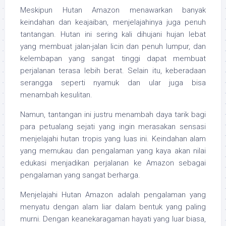
Meskipun Hutan Amazon menawarkan banyak
keindahan dan keajaiban, menjelajahinya juga penuh
tantangan. Hutan ini sering kali dihujani hujan lebat
yang membuat jalan-jalan licin dan penuh lumpur, dan
kelembapan yang sangat tinggi dapat membuat
perjalanan terasa lebih berat. Selain itu, keberadaan
serangga seperti nyamuk dan ular juga bisa
menambah kesulitan.
Namun, tantangan ini justru menambah daya tarik bagi
para petualang sejati yang ingin merasakan sensasi
menjelajahi hutan tropis yang luas ini. Keindahan alam
yang memukau dan pengalaman yang kaya akan nilai
edukasi menjadikan perjalanan ke Amazon sebagai
pengalaman yang sangat berharga.
Menjelajahi Hutan Amazon adalah pengalaman yang
menyatu dengan alam liar dalam bentuk yang paling
murni. Dengan keanekaragaman hayati yang luar biasa,