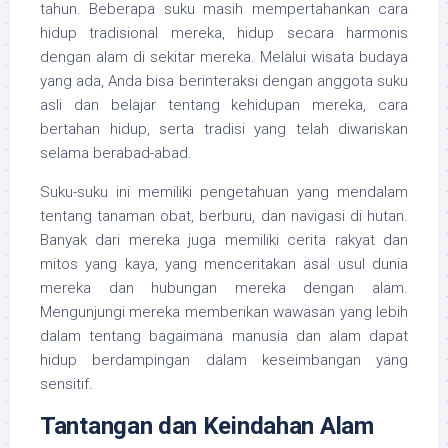
tahun. Beberapa suku masih mempertahankan cara
hidup tradisional mereka, hidup secara harmonis
dengan alam di sekitar mereka. Melalui wisata budaya
yang ada, Anda bisa berinteraksi dengan anggota suku
asli dan belajar tentang kehidupan mereka, cara
bertahan hidup, serta tradisi yang telah diwariskan
selama berabad-abad.
Suku-suku ini memiliki pengetahuan yang mendalam
tentang tanaman obat, berburu, dan navigasi di hutan.
Banyak dari mereka juga memiliki cerita rakyat dan
mitos yang kaya, yang menceritakan asal usul dunia
mereka dan hubungan mereka dengan alam.
Mengunjungi mereka memberikan wawasan yang lebih
dalam tentang bagaimana manusia dan alam dapat
hidup berdampingan dalam keseimbangan yang
sensitif.
Tantangan dan Keindahan Alam