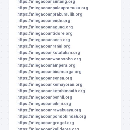
https://miegacoansintang.org
https://miegacoanpulaupramuka.org
https://miegacoanprabumulih.org
https://miegacoanende.org
https://miegacoanagung.org
https://miegacoantidore.org
https://miegacoanaceh.org
https://miegacoanranai.org
https://miegacoankotatahan.org
https://miegacoanwonosobo.org
https://miegacoanampera.org
https://miegacoanbinamarga.org
https://miegacoansenen.org
https://miegacoankemayoran.org
https://miegacoankotabimantb.org
https://miegacoanbenhil.org
https://miegacoancikini.org
https://miegacoanrawabuaya.org
https://miegacoanpondokindah.org
https://miegacoangrogol.org
https://miegacoankalideres.org