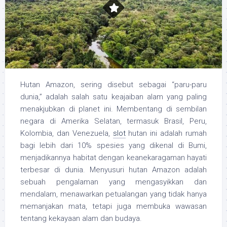
Hutan Amazon, sering disebut sebagai “paru-paru
dunia,” adalah salah satu keajaiban alam yang paling
menakjubkan di planet ini. Membentang di sembilan
negara di Amerika Selatan, termasuk Brasil, Peru,
Kolombia, dan Venezuela,
slot
hutan ini adalah rumah
bagi lebih dari 10% spesies yang dikenal di Bumi,
menjadikannya habitat dengan keanekaragaman hayati
terbesar di dunia. Menyusuri hutan Amazon adalah
sebuah pengalaman yang mengasyikkan dan
mendalam, menawarkan petualangan yang tidak hanya
memanjakan mata, tetapi juga membuka wawasan
tentang kekayaan alam dan budaya.