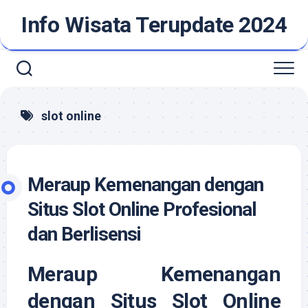
Skip
Info Wisata Terupdate 2024
to
content
slot online
Meraup Kemenangan dengan
Situs Slot Online Profesional
dan Berlisensi
Meraup Kemenangan
dengan Situs Slot Online