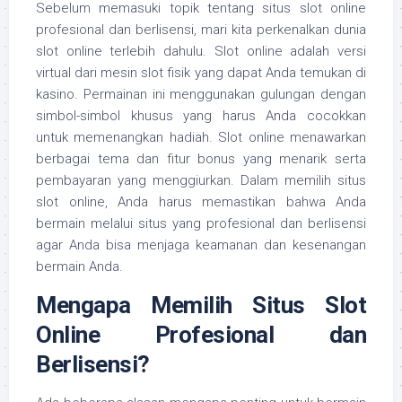
Sebelum memasuki topik tentang situs slot online
profesional dan berlisensi, mari kita perkenalkan dunia
slot online terlebih dahulu. Slot online adalah versi
virtual dari mesin slot fisik yang dapat Anda temukan di
kasino. Permainan ini menggunakan gulungan dengan
simbol-simbol khusus yang harus Anda cocokkan
untuk memenangkan hadiah. Slot online menawarkan
berbagai tema dan fitur bonus yang menarik serta
pembayaran yang menggiurkan. Dalam memilih situs
slot online, Anda harus memastikan bahwa Anda
bermain melalui situs yang profesional dan berlisensi
agar Anda bisa menjaga keamanan dan kesenangan
bermain Anda.
Mengapa Memilih Situs Slot
Online Profesional dan
Berlisensi?