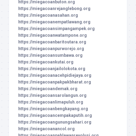
https://miegacoanbuton.org
https://miegacoanrejanglebong.org
https://miegacoanasahan.org
https://miegacoanempatlawang.org
https://miegacoansimpangampek.org
https://miegacoanwatampone.org
https://miegacoanbaritoutara.org
https://miegacoanpurworejo.org
https://miegacoansumbawa.org
https://miegacoankutai.org
https://miegacoanjailolokota.org
https://miegacoanacehpidiejaya.org
https://miegacoanpakpakbharat.org
https://miegacoandemak.org
https://miegacoansarolangun.org
https://miegacoanlimapuluh.org
https://miegacoanbengkayang.org
https://miegacoancempakaputih.org
https://miegacoangunungsahari.org
https://miegacoanancol.org
https://miegacoanpahlawanrevolusi.org