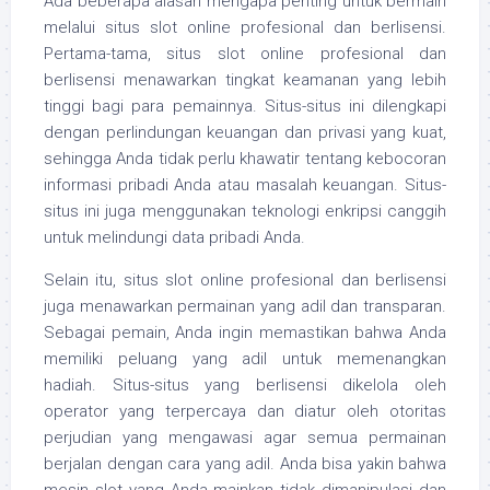
Ada beberapa alasan mengapa penting untuk bermain
melalui situs slot online profesional dan berlisensi.
Pertama-tama, situs slot online profesional dan
berlisensi menawarkan tingkat keamanan yang lebih
tinggi bagi para pemainnya. Situs-situs ini dilengkapi
dengan perlindungan keuangan dan privasi yang kuat,
sehingga Anda tidak perlu khawatir tentang kebocoran
informasi pribadi Anda atau masalah keuangan. Situs-
situs ini juga menggunakan teknologi enkripsi canggih
untuk melindungi data pribadi Anda.
Selain itu, situs slot online profesional dan berlisensi
juga menawarkan permainan yang adil dan transparan.
Sebagai pemain, Anda ingin memastikan bahwa Anda
memiliki peluang yang adil untuk memenangkan
hadiah. Situs-situs yang berlisensi dikelola oleh
operator yang terpercaya dan diatur oleh otoritas
perjudian yang mengawasi agar semua permainan
berjalan dengan cara yang adil. Anda bisa yakin bahwa