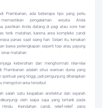
di Prambanan, ada beberapa tips yang perlu
k memastikan pengalaman wisata Anda
, pastikan Anda datang di pagi atau sore hari
as terik matahari, karena area kompleks candi
rasa panas saat siang hari. Selain itu, kenakan
an bawa perlengkapan seperti topi atau payung
i sinar matahari.
jaga kebersihan dan menghormati nilai-nilai
i Prambanan adalah situs warisan dunia yang
n spiritual yang tinggi, jadi pengunjung diharapkan
u mengotori area tersebut.
h salah satu keajaiban arsitektur dan sejarah
dikunjungi oleh siapa saja yang tertarik pada
indu. Keindahan candi, relief-relief yang