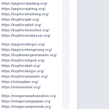
https://pagisorepadang.org/
https://pagisorejateng.org/
https://kopiforementeng.org/
https://kopiforepik.org/
https://kopiforepluit.org/
https://kopiforetomohon.org/
https://kopiforemakassar.org/
https://pagisorebogor.org/
https://pagisoretangerang.org/
https://kopikenanganmanado.org/
https://kopiforedepok.org/
https://kopiforebali.org/
https://kopiforebogor.org/
https://kopiforemanado.org/
https://mixuejabar.org/
https://mixuesumut.org/
https://miegacoanahnasution.org
https://miegacoangejayan.org
https://miegacoanpemuda.org