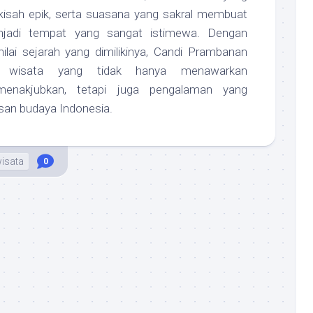
isah epik, serta suasana yang sakral membuat
jadi tempat yang sangat istimewa. Dengan
ilai sejarah yang dimilikinya, Candi Prambanan
si wisata yang tidak hanya menawarkan
enakjubkan, tetapi juga pengalaman yang
san budaya Indonesia.
isata
0