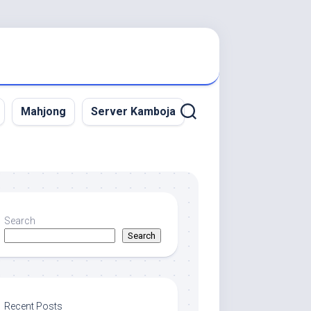
Mahjong
Server Kamboja
Search
Search
Recent Posts