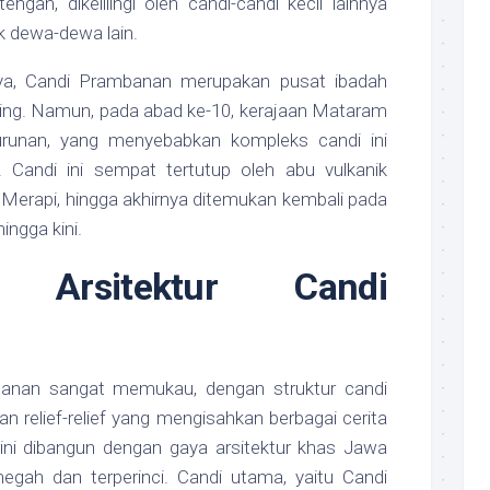
tengah, dikelilingi oleh candi-candi kecil lainnya
k dewa-dewa lain.
a, Candi Prambanan merupakan pusat ibadah
ing. Namun, pada abad ke-10, kerajaan Mataram
runan, yang menyebabkan kompleks candi ini
. Candi ini sempat tertutup oleh abu vulkanik
 Merapi, hingga akhirnya ditemukan kembali pada
ingga kini.
n Arsitektur Candi
banan sangat memukau, dengan struktur candi
an relief-relief yang mengisahkan berbagai cerita
i ini dibangun dengan gaya arsitektur khas Jawa
gah dan terperinci. Candi utama, yaitu Candi