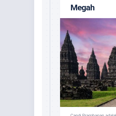
Megah
Candi Prambanan adalah