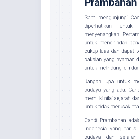
Prambanan
Saat mengunjungi Can
diperhatikan untu
menyenangkan. Pertama
untuk menghindari pan
cukup luas dan dapat te
pakaian yang nyaman d
untuk melindungi diri dar
Jangan lupa untuk men
budaya yang ada. Cand
memiliki nilai sejarah da
untuk tidak merusak ata
Candi Prambanan adala
Indonesia yang harus 
budaya dan sejarah H