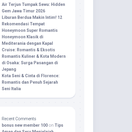
Air Terjun Tumpak Sewu: Hidden
Gem Jawa Timur 2026
Liburan Berdua Makin Intim! 12
Rekomendasi Tempat
Honeymoon Super Romantis
Honeymoon Klasik di
Mediterania dengan Kapal
Cruise: Romantis & Eksotis
Romantis Kuliner & Kota Modern
di Osaka: Surga Pasangan di
Jepang
Kota Seni & Cinta di Florence:
Romantis dan Penuh Sejarah
Seni Italia
Recent Comments
bonus new member 100
on
Tips
Aman dan Seru Menjelajah