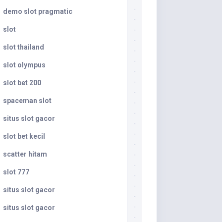
demo slot pragmatic
slot
slot thailand
slot olympus
slot bet 200
spaceman slot
situs slot gacor
slot bet kecil
scatter hitam
slot 777
situs slot gacor
situs slot gacor