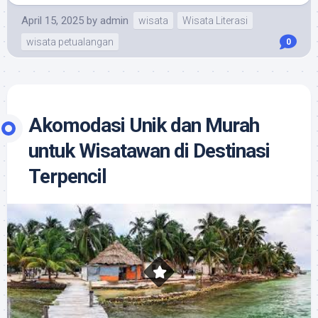
April 15, 2025
by
admin
wisata
Wisata Literasi
wisata petualangan
0
Akomodasi Unik dan Murah
untuk Wisatawan di Destinasi
Terpencil