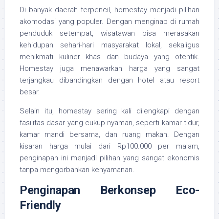
Di banyak daerah terpencil, homestay menjadi pilihan
akomodasi yang populer. Dengan menginap di rumah
penduduk setempat, wisatawan bisa merasakan
kehidupan sehari-hari masyarakat lokal, sekaligus
menikmati kuliner khas dan budaya yang otentik.
Homestay juga menawarkan harga yang sangat
terjangkau dibandingkan dengan hotel atau resort
besar.
Selain itu, homestay sering kali dilengkapi dengan
fasilitas dasar yang cukup nyaman, seperti kamar tidur,
kamar mandi bersama, dan ruang makan. Dengan
kisaran harga mulai dari Rp100.000 per malam,
penginapan ini menjadi pilihan yang sangat ekonomis
tanpa mengorbankan kenyamanan.
Penginapan Berkonsep Eco-
Friendly