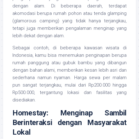
dengan alam. Di beberapa daerah, terdapat
akomodasi berupa rumah pohon atau tenda glamping
(glamorous camping) yang tidak hanya terjangkau,
tetapi juga memberikan pengalaman menginap yang
lebih dekat dengan alam.
Sebagai contoh, di beberapa kawasan wisata di
Indonesia, kamu bisa menemukan penginapan berupa
rumah panggung atau gubuk bambu yang dibangun
dengan bahan alami, memberikan kesan lebih asri dan
sederhana namun nyaman. Harga sewa per malam
pun sangat terjangkau, mulai dari Rp200.000 hingga
Rp500.000, tergantung lokasi dan fasilitas yang
disediakan.
Homestay: Menginap Sambil
Berinteraksi dengan Masyarakat
Lokal