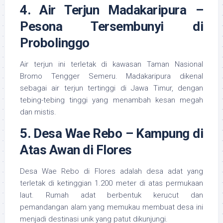
4. Air Terjun Madakaripura –
Pesona Tersembunyi di
Probolinggo
Air terjun ini terletak di kawasan Taman Nasional
Bromo Tengger Semeru. Madakaripura dikenal
sebagai air terjun tertinggi di Jawa Timur, dengan
tebing-tebing tinggi yang menambah kesan megah
dan mistis.
5. Desa Wae Rebo – Kampung di
Atas Awan di Flores
Desa Wae Rebo di Flores adalah desa adat yang
terletak di ketinggian 1.200 meter di atas permukaan
laut. Rumah adat berbentuk kerucut dan
pemandangan alam yang memukau membuat desa ini
menjadi destinasi unik yang patut dikunjungi.