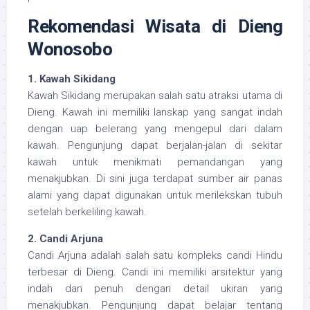
Rekomendasi Wisata di Dieng
Wonosobo
1. Kawah Sikidang
Kawah Sikidang merupakan salah satu atraksi utama di
Dieng. Kawah ini memiliki lanskap yang sangat indah
dengan uap belerang yang mengepul dari dalam
kawah. Pengunjung dapat berjalan-jalan di sekitar
kawah untuk menikmati pemandangan yang
menakjubkan. Di sini juga terdapat sumber air panas
alami yang dapat digunakan untuk merilekskan tubuh
setelah berkeliling kawah.
2. Candi Arjuna
Candi Arjuna adalah salah satu kompleks candi Hindu
terbesar di Dieng. Candi ini memiliki arsitektur yang
indah dan penuh dengan detail ukiran yang
menakjubkan. Pengunjung dapat belajar tentang