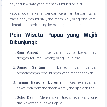
daya tarik wisata yang menarik untuk dipelajari.
Papua juga terkenal dengan kerajinan tangan, tarian
tradisional, dan musik yang memukau, yang bisa kamu
nikmati saat berkunjung ke berbagai desa adat.
Poin Wisata Papua yang Wajib
Dikunjungi:
Raja Ampat
– Keindahan dunia bawah laut
dengan terumbu karang yang luar biasa.
Danau Sentani
– Danau indah dengan
pemandangan pegunungan yang menenangkan.
Taman Nasional Lorentz
– Keanekaragaman
hayati dan pemandangan alam yang spektakuler.
Suku Dani
– Menyaksikan tradisi adat yang unik
dan kekayaan budaya Papua.