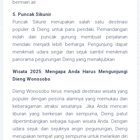
bermain air.
5. Puncak Sikunir
Puncak Sikunir merupakan salah satu destinasi
populer di Dieng untuk para pendaki. Pemandangan
indah dari puncak gunung membuat perjalanan
mendaki menjadi lebih berharga. Pengunjung dapat
menikmati udara segar dan sejuk sambil menikmati
panorama pegunungan Dieng yang menakjubkan.
Wisata 2025: Mengapa Anda Harus Mengunjungi
Dieng Wonosobo
Dieng Wonosobo terus menjadi destinasi wisata yang
populer dengan pesona alamnya yang memukau dan
keberagaman atraksi wisatanya. Jika Anda mencari
liburan yang berkesan dan sempurna, Dieng patut
dipertimbangkan sebagai tujuan wisata Anda. Dengan
udara sejuk dan sejuknya angin pegunungan, Dieng
merupakan tempat yang sempurna untuk melarikan diri