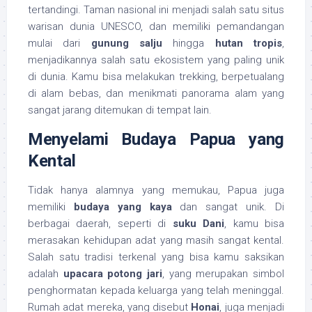
tertandingi. Taman nasional ini menjadi salah satu situs
warisan dunia UNESCO, dan memiliki pemandangan
mulai dari
gunung salju
hingga
hutan tropis
,
menjadikannya salah satu ekosistem yang paling unik
di dunia. Kamu bisa melakukan trekking, berpetualang
di alam bebas, dan menikmati panorama alam yang
sangat jarang ditemukan di tempat lain.
Menyelami Budaya Papua yang
Kental
Tidak hanya alamnya yang memukau, Papua juga
memiliki
budaya yang kaya
dan sangat unik. Di
berbagai daerah, seperti di
suku Dani
, kamu bisa
merasakan kehidupan adat yang masih sangat kental.
Salah satu tradisi terkenal yang bisa kamu saksikan
adalah
upacara potong jari
, yang merupakan simbol
penghormatan kepada keluarga yang telah meninggal.
Rumah adat mereka, yang disebut
Honai
, juga menjadi