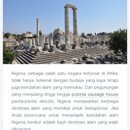
Nigeria, sebagai salah satu negara terbesar di Afrika,
tidak hanya terkenal dengan budaya yang kaya tetapi
juga keindahan alam yang memukau. Dari pegunungan
yang menjulang tinggi hingga
polonia sausage house
pantai-pantai eksotis, Nigeria menawarkan berbagai
destinasi alam yang memikat untuk dieksplorasi. Jika
Anda berencana untuk menjelajahi keindahan alam
Nigeria, berikut adalah tujuh destinasi alam yang wajib
dikunjungi.