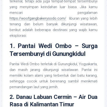
terkenal, tetapi ada juga tempat-tempat tersembunyi
yang menyimpan keindahan luar biasa. Jika kamu
mencari pengalaman
https://woofgangbakerysodo.com/
liburan yang lebih
tenang dan belum banyak dikunjungi wisatawan,
berikut adalah beberapa destinasi yang wajib kamu
eksplorasi.
1. Pantai Wedi Ombo – Surga
Tersembunyi di Gunungkidul
Pantai Wedi Ombo terletak di Gunungkidul, Yogyakarta,
dan masih jarang dikunjungi wisatawan. Pantai ini
memiliki kolam alami yang terbentuk dari batu karang,
sehingga cocok untuk berenang sambil menikmati
pemandangan laut yang jernih.
2. Danau Labuan Cermin – Air Dua
Rasa di Kalimantan Timur