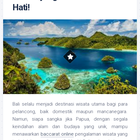
Hati!
Bali selalu menjadi destinasi wisata utama bagi para
pelancong, baik domestik maupun mancanegara.
Namun, siapa sangka jika Papua, dengan segala
keindahan alam dan budaya yang unik, mampu
menawarkan
baccarat online
pengalaman wisata yang