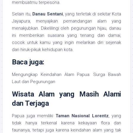
membuatmu terpesona.
Selain itu,
Danau Sentani
, yang terletak di sekitar Kota
Jayapura, menyajikan pemandangan alam yang
menakjubkan. Dikelilingi oleh pegunungan hijau, danau
ini memberikan suasana yang tenang dan damai,
cocok untuk kamu yang ingin melarikan diri sejenak
dari hiruk-pikuk kehidupan kota.
Baca juga:
Mengungkap Keindahan Alam Papua: Surga Bawah
Laut dan Pegunungan
Wisata Alam yang Masih Alami
dan Terjaga
Papua juga memiliki
Taman Nasional Lorentz
, yang
tidak hanya terkenal karena kekayaan flora dan
faunanya, tetapi juga karena keindahan alam yang tak