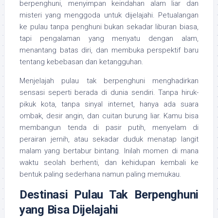
berpenghuni, menyimpan keindahan alam liar dan
misteri yang menggoda untuk dijelajahi. Petualangan
ke pulau tanpa penghuni bukan sekadar liburan biasa,
tapi pengalaman yang menyatu dengan alam,
menantang batas diri, dan membuka perspektif baru
tentang kebebasan dan ketangguhan.
Menjelajah pulau tak berpenghuni menghadirkan
sensasi seperti berada di dunia sendiri. Tanpa hiruk-
pikuk kota, tanpa sinyal internet, hanya ada suara
ombak, desir angin, dan cuitan burung liar. Kamu bisa
membangun tenda di pasir putih, menyelam di
perairan jernih, atau sekadar duduk menatap langit
malam yang bertabur bintang. Inilah momen di mana
waktu seolah berhenti, dan kehidupan kembali ke
bentuk paling sederhana namun paling memukau.
Destinasi Pulau Tak Berpenghuni
yang Bisa Dijelajahi