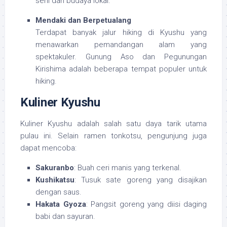
seni dan budaya lokal.
Mendaki dan Berpetualang
Terdapat banyak jalur hiking di Kyushu yang
menawarkan pemandangan alam yang
spektakuler. Gunung Aso dan Pegunungan
Kirishima adalah beberapa tempat populer untuk
hiking.
Kuliner Kyushu
Kuliner Kyushu adalah salah satu daya tarik utama
pulau ini. Selain ramen tonkotsu, pengunjung juga
dapat mencoba:
Sakuranbo
: Buah ceri manis yang terkenal.
Kushikatsu
: Tusuk sate goreng yang disajikan
dengan saus.
Hakata Gyoza
: Pangsit goreng yang diisi daging
babi dan sayuran.