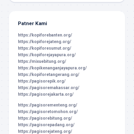
Patner Kami
https://kopiforebanten.org/
https://kopiforejateng.org/
https://kopiforesumut.org/
https://kopiforejayapura.org/
https://mixuebitung.org/
https://kopikenanganjayapura.org/
https://kopiforetangerang.org/
https://pagisorepik.org/
https://pagisoremakassar.org/
https://pagisorejakarta.org/
https://pagisorementeng.org/
https://pagisoretomohon.org/
https://pagisorebitung.org/
https://pagisorepadang.org/
https://pagisorejateng.org/