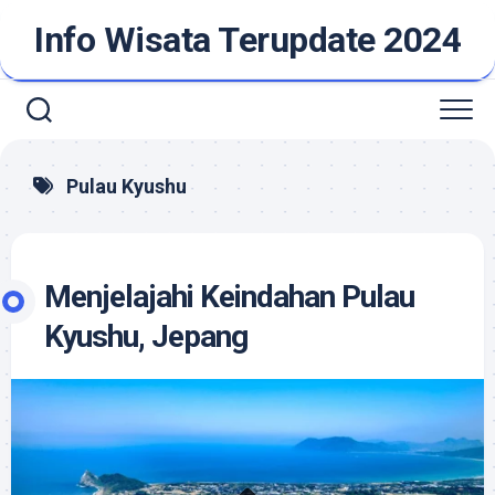
Skip
Info Wisata Terupdate 2024
to
content
Pulau Kyushu
Menjelajahi Keindahan Pulau
Kyushu, Jepang