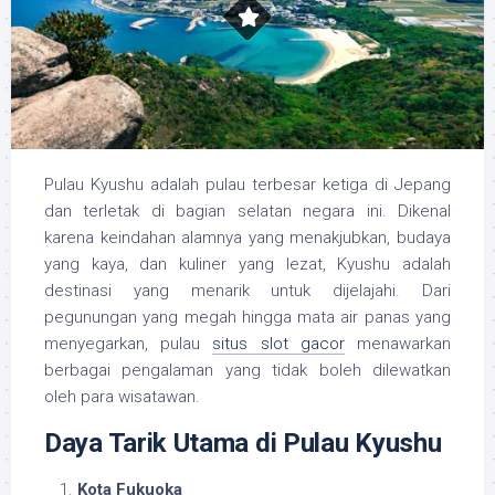
Pulau Kyushu adalah pulau terbesar ketiga di Jepang
dan terletak di bagian selatan negara ini. Dikenal
karena keindahan alamnya yang menakjubkan, budaya
yang kaya, dan kuliner yang lezat, Kyushu adalah
destinasi yang menarik untuk dijelajahi. Dari
pegunungan yang megah hingga mata air panas yang
menyegarkan, pulau
situs slot gacor
menawarkan
berbagai pengalaman yang tidak boleh dilewatkan
oleh para wisatawan.
Daya Tarik Utama di Pulau Kyushu
Kota Fukuoka