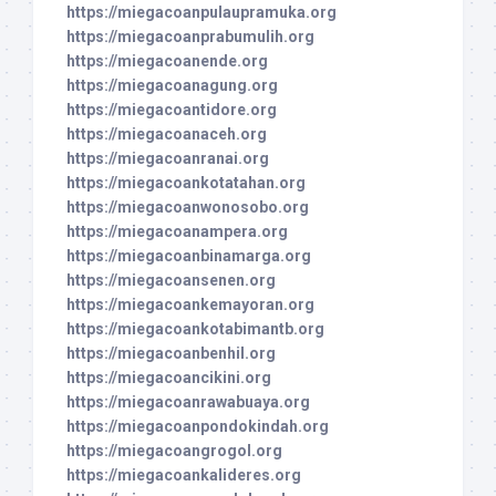
https://miegacoanpulaupramuka.org
https://miegacoanprabumulih.org
https://miegacoanende.org
https://miegacoanagung.org
https://miegacoantidore.org
https://miegacoanaceh.org
https://miegacoanranai.org
https://miegacoankotatahan.org
https://miegacoanwonosobo.org
https://miegacoanampera.org
https://miegacoanbinamarga.org
https://miegacoansenen.org
https://miegacoankemayoran.org
https://miegacoankotabimantb.org
https://miegacoanbenhil.org
https://miegacoancikini.org
https://miegacoanrawabuaya.org
https://miegacoanpondokindah.org
https://miegacoangrogol.org
https://miegacoankalideres.org