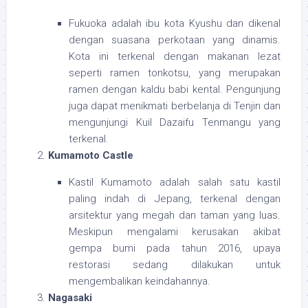
Fukuoka adalah ibu kota Kyushu dan dikenal
dengan suasana perkotaan yang dinamis.
Kota ini terkenal dengan makanan lezat
seperti ramen tonkotsu, yang merupakan
ramen dengan kaldu babi kental. Pengunjung
juga dapat menikmati berbelanja di Tenjin dan
mengunjungi Kuil Dazaifu Tenmangu yang
terkenal.
Kumamoto Castle
Kastil Kumamoto adalah salah satu kastil
paling indah di Jepang, terkenal dengan
arsitektur yang megah dan taman yang luas.
Meskipun mengalami kerusakan akibat
gempa bumi pada tahun 2016, upaya
restorasi sedang dilakukan untuk
mengembalikan keindahannya.
Nagasaki