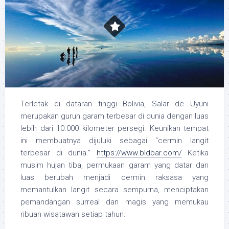
Terletak di dataran tinggi Bolivia, Salar de Uyuni
merupakan gurun garam terbesar di dunia dengan luas
lebih dari 10.000 kilometer persegi. Keunikan tempat
ini membuatnya dijuluki sebagai “cermin langit
terbesar di dunia.”
https://www.bldbar.com/
Ketika
musim hujan tiba, permukaan garam yang datar dan
luas berubah menjadi cermin raksasa yang
memantulkan langit secara sempurna, menciptakan
pemandangan surreal dan magis yang memukau
ribuan wisatawan setiap tahun.