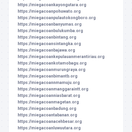
https://miegacoankayongutara.org
https://miegacoanpohuwato.org
https://miegacoanpulautokongboro.org
https://miegacoanbanyumas.org
https://miegacoanbulukumba.org
https://miegacoanbintang.org
https://miegacoansintangka.org
https://miegacoanbajawa.org
https://miegacoankepulauanmerantiriau.org
https://miegacoankotamobagu.org
https://miegacoanmurungraya.org
https://miegacoanbimantb.org
https://miegacoannmamuju.org
https://miegacoanmanggaraintt.org
https://miegacoanniasbarat.org
https://miegacoanmagetan.org
https://miegacoanbadung.org
https://miegacoantabanan.org
https://miegacoanacehbesar.org
https://miegacoanluwuutara.org