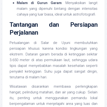
Malam di Gurun Garam
: Menyaksikan langit
malam yang dipenuhi bintang dengan intensitas
cahaya yang luar biasa, ideal untuk astrofotografi.
Tantangan dan Persiapan
Perjalanan
Petualangan di Salar de Uyuni membutuhkan
persiapan khusus karena kondisi lingkungan yang
ekstrem. Dataran garam berada di ketinggian sekitar
3.650 meter di atas permukaan laut, sehingga udara
tipis dapat menyebabkan masalah kesehatan seperti
penyakit ketinggian. Suhu juga dapat sangat dingin,
terutama di malam hari.
Wisatawan disarankan membawa perlengkapan
hangat, pelindung matahari, dan air yang cukup. Selain
itu, penting untuk menggunakan pemandu lokal
berpengalaman untuk menjelajahi area yang luas dan