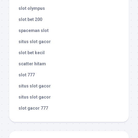
slot olympus
slot bet 200
spaceman slot
situs slot gacor
slot bet kecil
scatter hitam
slot 777
situs slot gacor
situs slot gacor
slot gacor 777