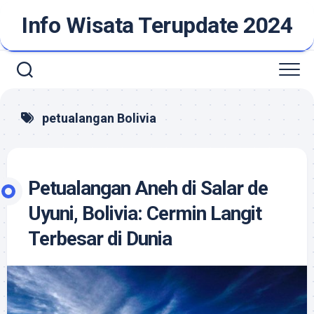
Skip
Info Wisata Terupdate 2024
to
content
petualangan Bolivia
Petualangan Aneh di Salar de
Uyuni, Bolivia: Cermin Langit
Terbesar di Dunia