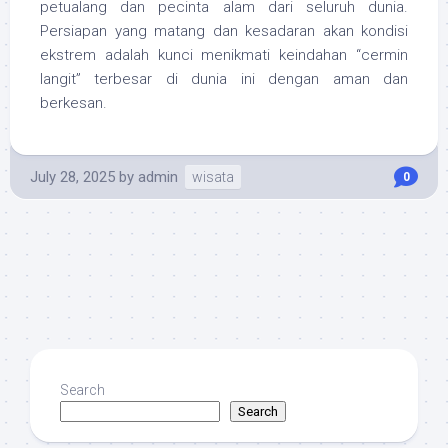
petualang dan pecinta alam dari seluruh dunia.
Persiapan yang matang dan kesadaran akan kondisi
ekstrem adalah kunci menikmati keindahan “cermin
langit” terbesar di dunia ini dengan aman dan
berkesan.
July 28, 2025
by
admin
wisata
0
Search
Search