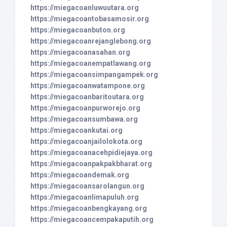
https://miegacoanluwuutara.org
https://miegacoantobasamosir.org
https://miegacoanbuton.org
https://miegacoanrejanglebong.org
https://miegacoanasahan.org
https://miegacoanempatlawang.org
https://miegacoansimpangampek.org
https://miegacoanwatampone.org
https://miegacoanbaritoutara.org
https://miegacoanpurworejo.org
https://miegacoansumbawa.org
https://miegacoankutai.org
https://miegacoanjailolokota.org
https://miegacoanacehpidiejaya.org
https://miegacoanpakpakbharat.org
https://miegacoandemak.org
https://miegacoansarolangun.org
https://miegacoanlimapuluh.org
https://miegacoanbengkayang.org
https://miegacoancempakaputih.org