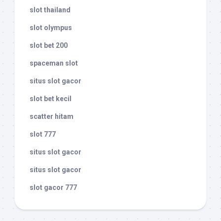
slot thailand
slot olympus
slot bet 200
spaceman slot
situs slot gacor
slot bet kecil
scatter hitam
slot 777
situs slot gacor
situs slot gacor
slot gacor 777