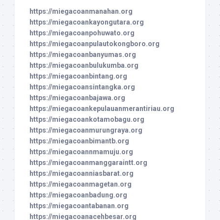
https://miegacoanmanahan.org
https://miegacoankayongutara.org
https://miegacoanpohuwato.org
https://miegacoanpulautokongboro.org
https://miegacoanbanyumas.org
https://miegacoanbulukumba.org
https://miegacoanbintang.org
https://miegacoansintangka.org
https://miegacoanbajawa.org
https://miegacoankepulauanmerantiriau.org
https://miegacoankotamobagu.org
https://miegacoanmurungraya.org
https://miegacoanbimantb.org
https://miegacoannmamuju.org
https://miegacoanmanggaraintt.org
https://miegacoanniasbarat.org
https://miegacoanmagetan.org
https://miegacoanbadung.org
https://miegacoantabanan.org
https://miegacoanacehbesar.org