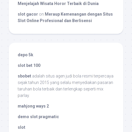
Menjelajah Wisata Horor Terbaik di Dunia
slot gacor
on
Meraup Kemenangan dengan Situs
Slot Online Profesional dan Berlisensi
depo 5k
slot bet 100
sbobet
adalah situs agen judi bola resmi terpercaya
sejak tahun 2015 yang selalu menyediakan pasaran
taruhan bola terbaik dan terlengkap seperti mix
parlay.
mahjong ways 2
demo slot pragmatic
slot