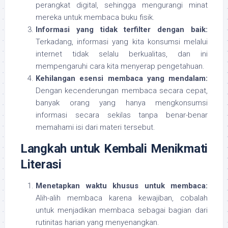
perangkat digital, sehingga mengurangi minat
mereka untuk membaca buku fisik.
Informasi yang tidak terfilter dengan baik:
Terkadang, informasi yang kita konsumsi melalui
internet tidak selalu berkualitas, dan ini
mempengaruhi cara kita menyerap pengetahuan.
Kehilangan esensi membaca yang mendalam:
Dengan kecenderungan membaca secara cepat,
banyak orang yang hanya mengkonsumsi
informasi secara sekilas tanpa benar-benar
memahami isi dari materi tersebut.
Langkah untuk Kembali Menikmati
Literasi
Menetapkan waktu khusus untuk membaca:
Alih-alih membaca karena kewajiban, cobalah
untuk menjadikan membaca sebagai bagian dari
rutinitas harian yang menyenangkan.