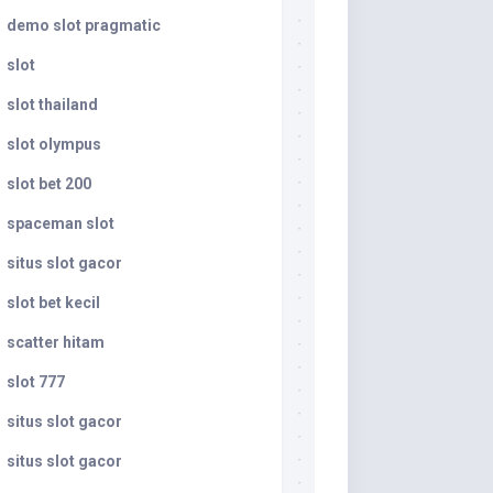
demo slot pragmatic
slot
slot thailand
slot olympus
slot bet 200
spaceman slot
situs slot gacor
slot bet kecil
scatter hitam
slot 777
situs slot gacor
situs slot gacor