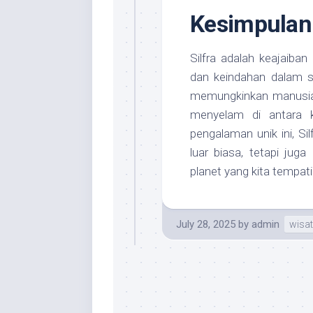
Kesimpulan
Silfra adalah keajaiba
dan keindahan dalam s
memungkinkan manusia
menyelam di antara k
pengalaman unik ini, Si
luar biasa, tetapi ju
planet yang kita tempati
July 28, 2025
by
admin
wisa