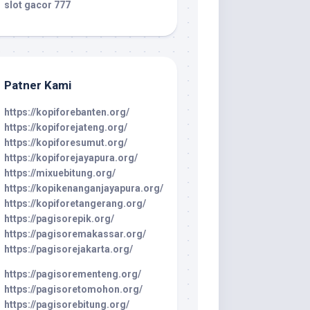
slot gacor 777
Patner Kami
https://kopiforebanten.org/
https://kopiforejateng.org/
https://kopiforesumut.org/
https://kopiforejayapura.org/
https://mixuebitung.org/
https://kopikenanganjayapura.org/
https://kopiforetangerang.org/
https://pagisorepik.org/
https://pagisoremakassar.org/
https://pagisorejakarta.org/
https://pagisorementeng.org/
https://pagisoretomohon.org/
https://pagisorebitung.org/