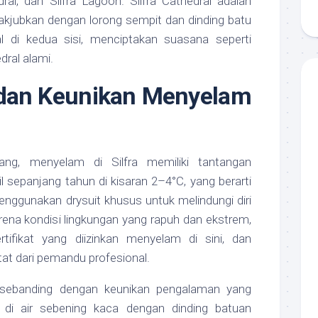
edral, dan Silfra Lagoon. Silfra Cathedral adalah
akjubkan dengan lorong sempit dan dinding batu
al di kedua sisi, menciptakan suasana seperti
ral alami.
dan Keunikan Menyelam
ang, menyelam di Silfra memiliki tantangan
bil sepanjang tahun di kisaran 2–4°C, yang berarti
nggunakan drysuit khusus untuk melindungi diri
 karena kondisi lingkungan yang rapuh dan ekstrem,
tifikat yang diizinkan menyelam di sini, dan
t dari pemandu profesional.
sebanding dengan keunikan pengalaman yang
 di air sebening kaca dengan dinding batuan