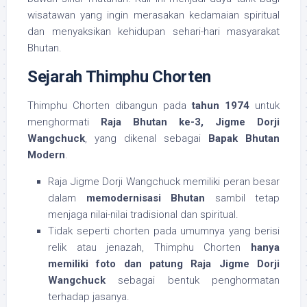
wisatawan yang ingin merasakan kedamaian spiritual
dan menyaksikan kehidupan sehari-hari masyarakat
Bhutan.
Sejarah Thimphu Chorten
Thimphu Chorten dibangun pada
tahun 1974
untuk
menghormati
Raja Bhutan ke-3, Jigme Dorji
Wangchuck
, yang dikenal sebagai
Bapak Bhutan
Modern
.
Raja Jigme Dorji Wangchuck memiliki peran besar
dalam
memodernisasi Bhutan
sambil tetap
menjaga nilai-nilai tradisional dan spiritual.
Tidak seperti chorten pada umumnya yang berisi
relik atau jenazah, Thimphu Chorten
hanya
memiliki foto dan patung Raja Jigme Dorji
Wangchuck
sebagai bentuk penghormatan
terhadap jasanya.