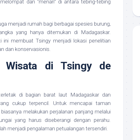
hat melompat dan “menari” di antara tebing-tebing
 juga menjadi rumah bagi berbagai spesies burung,
 langka yang hanya ditemukan di Madagaskar.
 ini membuat Tsingy menjadi lokasi penelitian
an dan konservasionis.
 Wisata di Tsingy de
erletak di bagian barat laut Madagaskar dan
ang cukup terpencil. Untuk mencapai taman
g biasanya melakukan perjalanan panjang melalui
ungai yang harus diseberangi dengan perahu.
sudah menjadi pengalaman petualangan tersendiri.