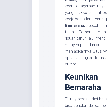
keanekaragaman hayat
yang eksotis. https
keajaiban alam yang 
Bemaraha
, sebuah ta
tajam.” Taman ini memi
ribuan tahun lalu, men
menyerupai duri-duri
menjadikannya Situs W
spesies langka, terma
curam.
Keunikan
Bemaraha
Tsingy berasal dari bah
bisa berjalan dengan se