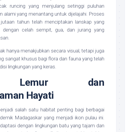
uncak runcing yang menjulang setinggi puluhan
n alami yang menantang untuk dijelajahi. Proses
a jutaan tahun telah menciptakan lanskap yang
, dengan celah sempit, gua, dan jurang yang
asan.
idak hanya menakjubkan secara visual, tetapi juga
g sangat khusus bagi flora dan fauna yang telah
isi lingkungan yang keras.
at Lemur dan
aman Hayati
jadi salah satu habitat penting bagi berbagai
ndemik Madagaskar yang menjadi ikon pulau ini.
radaptasi dengan lingkungan batu yang tajam dan