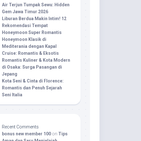
Air Terjun Tumpak Sewu: Hidden
Gem Jawa Timur 2026
Liburan Berdua Makin Intim! 12
Rekomendasi Tempat
Honeymoon Super Romantis
Honeymoon Klasik di
Mediterania dengan Kapal
Cruise: Romantis & Eksotis
Romantis Kuliner & Kota Modern
di Osaka: Surga Pasangan di
Jepang
Kota Seni & Cinta di Florence:
Romantis dan Penuh Sejarah
Seni Italia
Recent Comments
bonus new member 100
on
Tips
Aman dan Seru Menjelajah