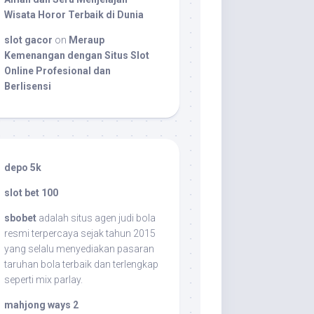
Wisata Horor Terbaik di Dunia
slot gacor
on
Meraup
Kemenangan dengan Situs Slot
Online Profesional dan
Berlisensi
depo 5k
slot bet 100
sbobet
adalah situs agen judi bola
resmi terpercaya sejak tahun 2015
yang selalu menyediakan pasaran
taruhan bola terbaik dan terlengkap
seperti mix parlay.
mahjong ways 2