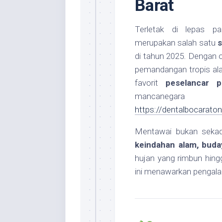
Barat
Terletak di lepas p
merupakan salah satu
s
di tahun 2025. Dengan o
pemandangan tropis al
favorit
peselancar pr
mancanegara
https://dentalbocarato
Mentawai bukan sekada
keindahan alam, buda
hujan yang rimbun hing
ini menawarkan pengala