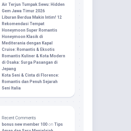
Air Terjun Tumpak Sewu: Hidden
Gem Jawa Timur 2026
Liburan Berdua Makin Intim! 12
Rekomendasi Tempat
Honeymoon Super Romantis
Honeymoon Klasik di
Mediterania dengan Kapal
Cruise: Romantis & Eksotis
Romantis Kuliner & Kota Modern
di Osaka: Surga Pasangan di
Jepang
Kota Seni & Cinta di Florence:
Romantis dan Penuh Sejarah
Seni Italia
Recent Comments
bonus new member 100
on
Tips
Aman dan Seru Menjelajah