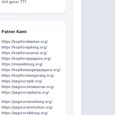
slot gacor 777
Patner Kami
https://kopiforebanten.org/
https://kopiforejateng.org/
https://kopiforesumut.org/
https://kopiforejayapura.org/
https://mixuebitung.org/
https://kopikenanganjayapura.org/
https://kopiforetangerang.org/
https://pagisorepik.org/
https://pagisoremakassar.org/
https://pagisorejakarta.org/
https://pagisorementeng.org/
https://pagisoretomohon.org/
https://pagisorebitung.org/