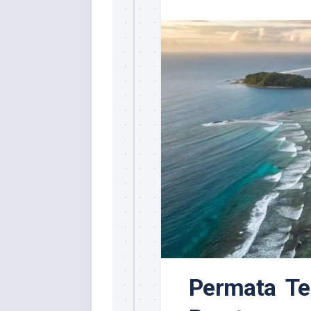
Permata Te