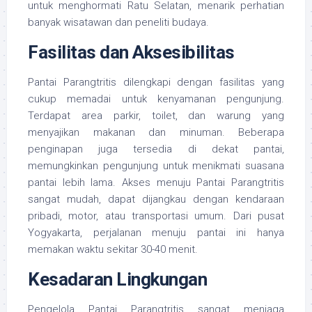
untuk menghormati Ratu Selatan, menarik perhatian
banyak wisatawan dan peneliti budaya.
Fasilitas dan Aksesibilitas
Pantai Parangtritis dilengkapi dengan fasilitas yang
cukup memadai untuk kenyamanan pengunjung.
Terdapat area parkir, toilet, dan warung yang
menyajikan makanan dan minuman. Beberapa
penginapan juga tersedia di dekat pantai,
memungkinkan pengunjung untuk menikmati suasana
pantai lebih lama. Akses menuju Pantai Parangtritis
sangat mudah, dapat dijangkau dengan kendaraan
pribadi, motor, atau transportasi umum. Dari pusat
Yogyakarta, perjalanan menuju pantai ini hanya
memakan waktu sekitar 30-40 menit.
Kesadaran Lingkungan
Pengelola Pantai Parangtritis sangat menjaga