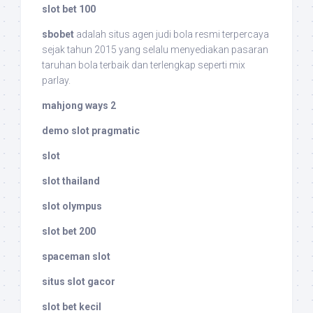
slot bet 100
sbobet
adalah situs agen judi bola resmi terpercaya
sejak tahun 2015 yang selalu menyediakan pasaran
taruhan bola terbaik dan terlengkap seperti mix
parlay.
mahjong ways 2
demo slot pragmatic
slot
slot thailand
slot olympus
slot bet 200
spaceman slot
situs slot gacor
slot bet kecil