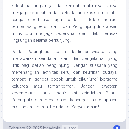
kelestarian lingkungan dan keindahan alamnya. Upaya
menjaga kebersihan dan kelestarian ekosistem pantai
sangat diperhatikan agar pantai ini tetap menjadi
tempat yang bersih dan indah. Pengunjung diharapkan
untuk turut menjaga kebersihan dan tidak merusak
lingkungan selama berkunjung.
Pantai Parangtritis adalah destinasi wisata yang
menawarkan keindahan alam dan pengalaman yang
unik bagi setiap pengunjung. Dengan suasana yang
menenangkan, aktivitas seru, dan keunikan budaya,
tempat ini sangat cocok untuk dikunjungi bersama
keluarga atau teman-teman. Jangan lewatkan
kesempatan untuk menjelajahi keindahan Pantai
Parangtritis dan menciptakan kenangan tak terlupakan
di salah satu pantai terindah di Yogyakarta ini!
February 22, 2025
by
admin
wisata
0