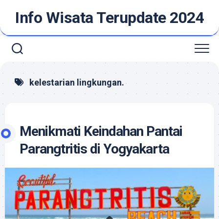
Skip
Info Wisata Terupdate 2024
to
content
kelestarian lingkungan.
Menikmati Keindahan Pantai
Parangtritis di Yogyakarta