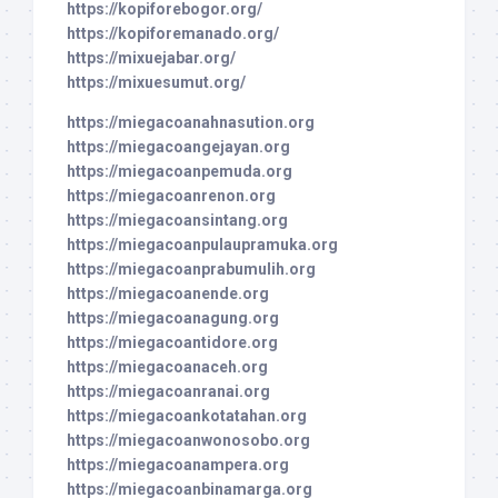
https://kopiforebogor.org/
https://kopiforemanado.org/
https://mixuejabar.org/
https://mixuesumut.org/
https://miegacoanahnasution.org
https://miegacoangejayan.org
https://miegacoanpemuda.org
https://miegacoanrenon.org
https://miegacoansintang.org
https://miegacoanpulaupramuka.org
https://miegacoanprabumulih.org
https://miegacoanende.org
https://miegacoanagung.org
https://miegacoantidore.org
https://miegacoanaceh.org
https://miegacoanranai.org
https://miegacoankotatahan.org
https://miegacoanwonosobo.org
https://miegacoanampera.org
https://miegacoanbinamarga.org