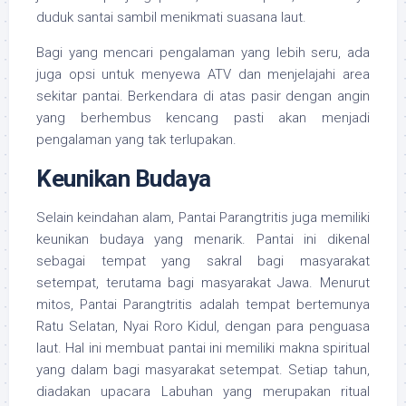
duduk santai sambil menikmati suasana laut.
Bagi yang mencari pengalaman yang lebih seru, ada
juga opsi untuk menyewa ATV dan menjelajahi area
sekitar pantai. Berkendara di atas pasir dengan angin
yang berhembus kencang pasti akan menjadi
pengalaman yang tak terlupakan.
Keunikan Budaya
Selain keindahan alam, Pantai Parangtritis juga memiliki
keunikan budaya yang menarik. Pantai ini dikenal
sebagai tempat yang sakral bagi masyarakat
setempat, terutama bagi masyarakat Jawa. Menurut
mitos, Pantai Parangtritis adalah tempat bertemunya
Ratu Selatan, Nyai Roro Kidul, dengan para penguasa
laut. Hal ini membuat pantai ini memiliki makna spiritual
yang dalam bagi masyarakat setempat. Setiap tahun,
diadakan upacara Labuhan yang merupakan ritual