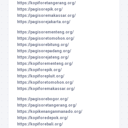
https://kopiforetangerang.org/
https://pagisorepik.org/
https://pagisoremakassar.org/
https://pagisorejakarta.org/
https://pagisorementeng.org/
https://pagisoretomohon.org/
https://pagisorebitung.org/
https://pagisorepadang.org/
https://pagisorejateng.org/
https://kopiforementeng.org/
https://kopiforepik.org/
https://kopiforepluit.org/
https://kopiforetomohon.org/
https://kopiforemakassar.org/
https://pagisorebogor.org/
https://pagisoretangerang.org/
https://kopikenanganmanado.org/
https://kopiforedepok.org/
https://kopiforebali.org/