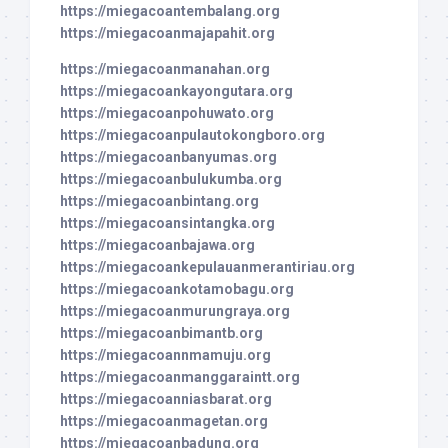
https://miegacoantembalang.org
https://miegacoanmajapahit.org
https://miegacoanmanahan.org
https://miegacoankayongutara.org
https://miegacoanpohuwato.org
https://miegacoanpulautokongboro.org
https://miegacoanbanyumas.org
https://miegacoanbulukumba.org
https://miegacoanbintang.org
https://miegacoansintangka.org
https://miegacoanbajawa.org
https://miegacoankepulauanmerantiriau.org
https://miegacoankotamobagu.org
https://miegacoanmurungraya.org
https://miegacoanbimantb.org
https://miegacoannmamuju.org
https://miegacoanmanggaraintt.org
https://miegacoanniasbarat.org
https://miegacoanmagetan.org
https://miegacoanbadung.org