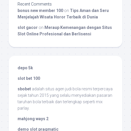
Recent Comments
bonus new member 100
on
Tips Aman dan Seru
Menjelajah Wisata Horor Terbaik di Dunia
slot gacor
on
Meraup Kemenangan dengan Situs
Slot Online Profesional dan Berlisensi
depo 5k
slot bet 100
sbobet
adalah situs agen judi bola resmi terpercaya
sejak tahun 2015 yang selalu menyediakan pasaran
taruhan bola terbaik dan terlengkap seperti mix
parlay.
mahjong ways 2
demo slot pragmatic