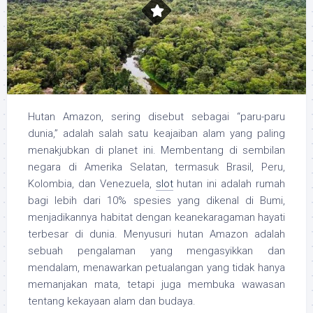
Hutan Amazon, sering disebut sebagai “paru-paru
dunia,” adalah salah satu keajaiban alam yang paling
menakjubkan di planet ini. Membentang di sembilan
negara di Amerika Selatan, termasuk Brasil, Peru,
Kolombia, dan Venezuela,
slot
hutan ini adalah rumah
bagi lebih dari 10% spesies yang dikenal di Bumi,
menjadikannya habitat dengan keanekaragaman hayati
terbesar di dunia. Menyusuri hutan Amazon adalah
sebuah pengalaman yang mengasyikkan dan
mendalam, menawarkan petualangan yang tidak hanya
memanjakan mata, tetapi juga membuka wawasan
tentang kekayaan alam dan budaya.