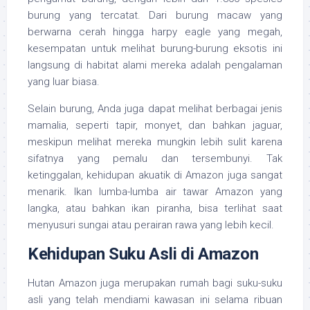
burung yang tercatat. Dari burung macaw yang
berwarna cerah hingga harpy eagle yang megah,
kesempatan untuk melihat burung-burung eksotis ini
langsung di habitat alami mereka adalah pengalaman
yang luar biasa.
Selain burung, Anda juga dapat melihat berbagai jenis
mamalia, seperti tapir, monyet, dan bahkan jaguar,
meskipun melihat mereka mungkin lebih sulit karena
sifatnya yang pemalu dan tersembunyi. Tak
ketinggalan, kehidupan akuatik di Amazon juga sangat
menarik. Ikan lumba-lumba air tawar Amazon yang
langka, atau bahkan ikan piranha, bisa terlihat saat
menyusuri sungai atau perairan rawa yang lebih kecil.
Kehidupan Suku Asli di Amazon
Hutan Amazon juga merupakan rumah bagi suku-suku
asli yang telah mendiami kawasan ini selama ribuan