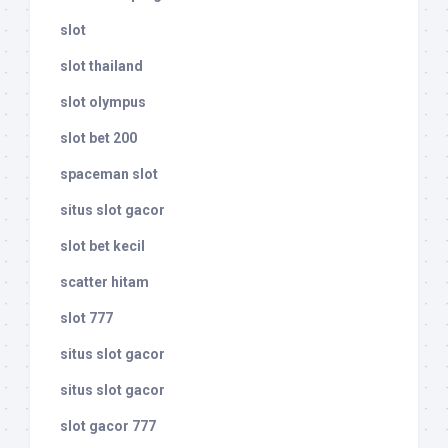
slot
slot thailand
slot olympus
slot bet 200
spaceman slot
situs slot gacor
slot bet kecil
scatter hitam
slot 777
situs slot gacor
situs slot gacor
slot gacor 777