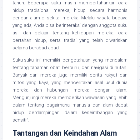
tahun. Beberapa suku masih mempertahankan cara
hidup tradisional mereka, hidup secara harmonis
dengan alam di sekitar mereka. Melalui wisata budaya
yang ada, Anda bisa berinteraksi dengan anggota suku
asli dan belajar tentang kehidupan mereka, cara
bertahan hidup, serta tradisi yang telah diwariskan
selama berabad-abad.
Suku-suku ini memiliki pengetahuan yang mendalam
tentang tanaman obat, berburu, dan navigasi di hutan.
Banyak dari mereka juga memiliki cerita rakyat dan
mitos yang kaya, yang menceritakan asal usul dunia
mereka dan hubungan mereka dengan alam.
Mengunjungi mereka memberikan wawasan yang lebih
dalam tentang bagaimana manusia dan alam dapat
hidup berdampingan dalam keseimbangan yang
sensitif.
Tantangan dan Keindahan Alam