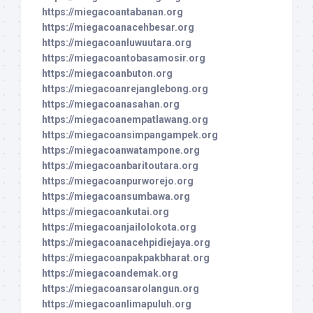
https://miegacoantabanan.org
https://miegacoanacehbesar.org
https://miegacoanluwuutara.org
https://miegacoantobasamosir.org
https://miegacoanbuton.org
https://miegacoanrejanglebong.org
https://miegacoanasahan.org
https://miegacoanempatlawang.org
https://miegacoansimpangampek.org
https://miegacoanwatampone.org
https://miegacoanbaritoutara.org
https://miegacoanpurworejo.org
https://miegacoansumbawa.org
https://miegacoankutai.org
https://miegacoanjailolokota.org
https://miegacoanacehpidiejaya.org
https://miegacoanpakpakbharat.org
https://miegacoandemak.org
https://miegacoansarolangun.org
https://miegacoanlimapuluh.org