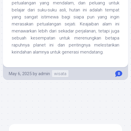
petualangan yang mendalam, dan peluang untuk
belajar dari suku-suku asli, hutan ini adalah tempat
yang sangat istimewa bagi siapa pun yang ingin
merasakan petualangan sejati. Keajaiban alam ini
menawarkan lebih dari sekadar perjalanan, tetapi juga
sebuah kesempatan untuk merenungkan betapa
rapuhnya planet ini dan pentingnya melestarikan
keindahan alamnya untuk generasi mendatang.
May 6, 2025
by
admin
wisata
0