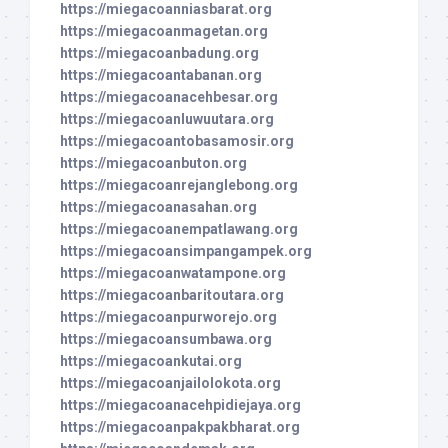
https://miegacoanniasbarat.org
https://miegacoanmagetan.org
https://miegacoanbadung.org
https://miegacoantabanan.org
https://miegacoanacehbesar.org
https://miegacoanluwuutara.org
https://miegacoantobasamosir.org
https://miegacoanbuton.org
https://miegacoanrejanglebong.org
https://miegacoanasahan.org
https://miegacoanempatlawang.org
https://miegacoansimpangampek.org
https://miegacoanwatampone.org
https://miegacoanbaritoutara.org
https://miegacoanpurworejo.org
https://miegacoansumbawa.org
https://miegacoankutai.org
https://miegacoanjailolokota.org
https://miegacoanacehpidiejaya.org
https://miegacoanpakpakbharat.org