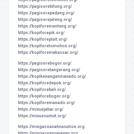
https://pagisorebitung.org/
https://pagisorepadang.org/
https://pagisorejateng.org/
https://kopiforementeng.org/
https://kopiforepik.org/
https://kopiforepluit.org/
https://kopiforetomohon.org/
https://kopiforemakassar.org/
https://pagisorebogor.org/
https://pagisoretangerang.org/
https://kopikenanganmanado.org/
https://kopiforedepok.org/
https://kopiforebali.org/
https://kopiforebogor.org/
https://kopiforemanado.org/
https://mixuejabar.org/
https://mixuesumut.org/
https://miegacoanahnasution.org
https://miegacoangejayan.org