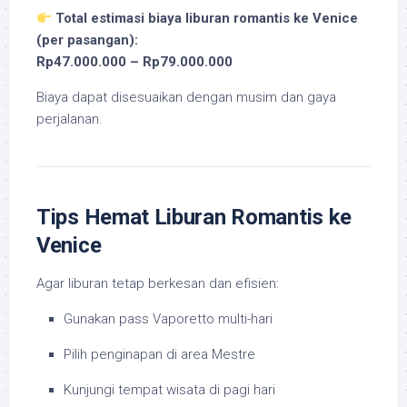
Total estimasi biaya liburan romantis ke Venice
(per pasangan):
Rp47.000.000 – Rp79.000.000
Biaya dapat disesuaikan dengan musim dan gaya
perjalanan.
Tips Hemat Liburan Romantis ke
Venice
Agar liburan tetap berkesan dan efisien:
Gunakan pass Vaporetto multi-hari
Pilih penginapan di area Mestre
Kunjungi tempat wisata di pagi hari