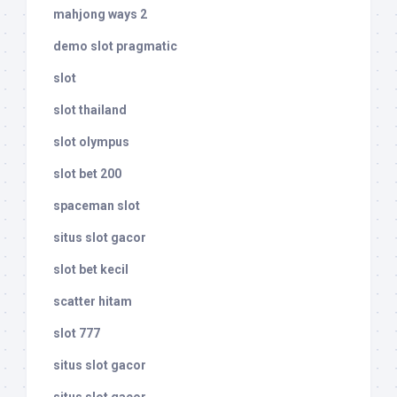
mahjong ways 2
demo slot pragmatic
slot
slot thailand
slot olympus
slot bet 200
spaceman slot
situs slot gacor
slot bet kecil
scatter hitam
slot 777
situs slot gacor