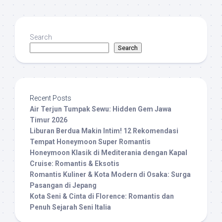
Search
Search
Recent Posts
Air Terjun Tumpak Sewu: Hidden Gem Jawa
Timur 2026
Liburan Berdua Makin Intim! 12 Rekomendasi
Tempat Honeymoon Super Romantis
Honeymoon Klasik di Mediterania dengan Kapal
Cruise: Romantis & Eksotis
Romantis Kuliner & Kota Modern di Osaka: Surga
Pasangan di Jepang
Kota Seni & Cinta di Florence: Romantis dan
Penuh Sejarah Seni Italia