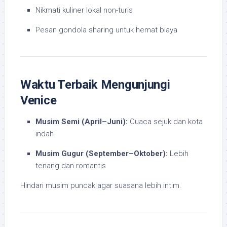
Nikmati kuliner lokal non-turis
Pesan gondola sharing untuk hemat biaya
Waktu Terbaik Mengunjungi
Venice
Musim Semi (April–Juni):
Cuaca sejuk dan kota
indah
Musim Gugur (September–Oktober):
Lebih
tenang dan romantis
Hindari musim puncak agar suasana lebih intim.