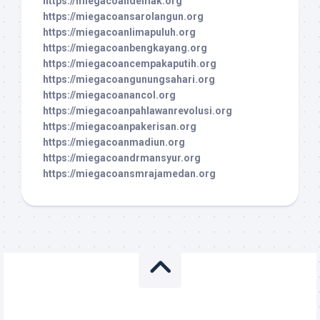
https://miegacoandemak.org
https://miegacoansarolangun.org
https://miegacoanlimapuluh.org
https://miegacoanbengkayang.org
https://miegacoancempakaputih.org
https://miegacoangunungsahari.org
https://miegacoanancol.org
https://miegacoanpahlawanrevolusi.org
https://miegacoanpakerisan.org
https://miegacoanmadiun.org
https://miegacoandrmansyur.org
https://miegacoansmrajamedan.org