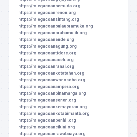
https://miegacoanpemuda.org
https://miegacoanrenon.org
https://miegacoansintang.org
https://miegacoanpulaupramuka.org
https://miegacoanprabumulih.org
https://miegacoanende.org
https://miegacoanagung.org
https://miegacoantidore.org
https://miegacoanaceh.org
https://miegacoanranai.org
https://miegacoankotatahan.org
https://miegacoanwonosobo.org
https://miegacoanampera.org
https://miegacoanbinamarga.org
https://miegacoansenen.org
https://miegacoankemayoran.org
https://miegacoankotabimantb.org
https://miegacoanbenhil.org
https://miegacoancikini.org
https://miegacoanrawabuaya.org