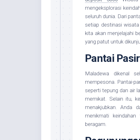
mengeksplorasi keinda
seluruh dunia. Dari pan
setiap destinasi wisata 
kita akan menjelajahi b
yang patut untuk dikunju
Pantai Pasi
Maladewa dikenal se
mempesona. Pantai-pant
seperti tepung dan air 
memikat. Selain itu, 
menakjubkan. Anda da
menikmati keindahan
beragam.