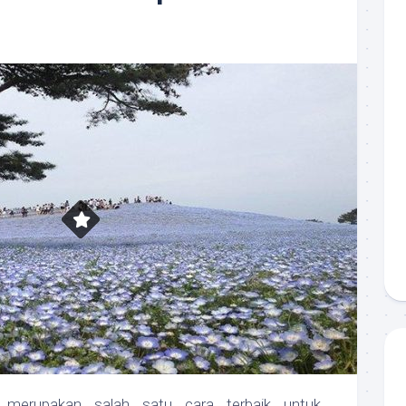
merupakan salah satu cara terbaik untuk