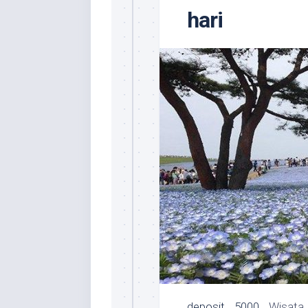
hari
deposit 5000
Wisata 