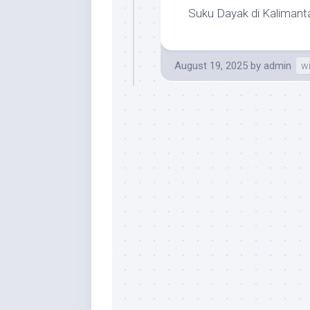
Suku Dayak di Kalimant
August 19, 2025
by
admin
w