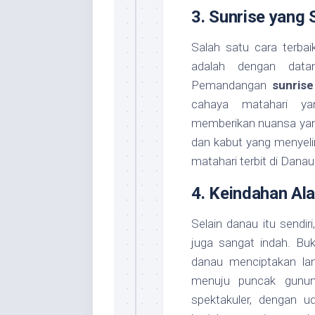
3. Sunrise yang 
Salah satu cara terba
adalah dengan datan
Pemandangan
sunrise
cahaya matahari ya
memberikan nuansa yang
dan kabut yang menye
matahari terbit di Dana
4. Keindahan Al
Selain danau itu sendi
juga sangat indah. Buk
danau menciptakan la
menuju puncak gunu
spektakuler, dengan 