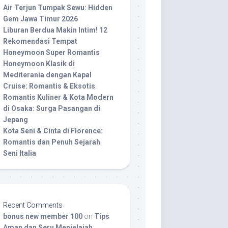
Air Terjun Tumpak Sewu: Hidden
Gem Jawa Timur 2026
Liburan Berdua Makin Intim! 12
Rekomendasi Tempat
Honeymoon Super Romantis
Honeymoon Klasik di
Mediterania dengan Kapal
Cruise: Romantis & Eksotis
Romantis Kuliner & Kota Modern
di Osaka: Surga Pasangan di
Jepang
Kota Seni & Cinta di Florence:
Romantis dan Penuh Sejarah
Seni Italia
Recent Comments
bonus new member 100
on
Tips
Aman dan Seru Menjelajah