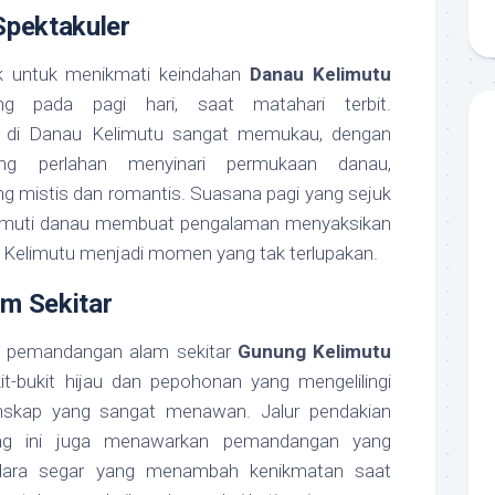
Spektakuler
ik untuk menikmati keindahan
Danau Kelimutu
g pada pagi hari, saat matahari terbit.
di Danau Kelimutu sangat memukau, dengan
ng perlahan menyinari permukaan danau,
 mistis dan romantis. Suasana pagi yang sejuk
limuti danau membuat pengalaman menyaksikan
u Kelimutu menjadi momen yang tak terlupakan.
am Sekitar
ri, pemandangan alam sekitar
Gunung Kelimutu
it-bukit hijau dan pepohonan yang mengelilingi
nskap yang sangat menawan. Jalur pendakian
ng ini juga menawarkan pemandangan yang
udara segar yang menambah kenikmatan saat