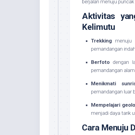
berjalan menuju puncak 
Aktivitas ya
Kelimutu
Trekking
menuju p
pemandangan indah
Berfoto
dengan la
pemandangan alam s
Menikmati sunri
pemandangan luar b
Mempelajari geolo
menjadi daya tarik 
Cara Menuju D