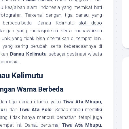
tu keajaiban alam Indonesia yang memikat hati
otografer. Terkenal dengan tiga danau yang
g berbeda-beda, Danau Kelimutu
slot depo
angan yang menakjubkan serta menawarkan
unik yang tidak bisa ditemukan di tempat lain.
 yang sering berubah serta keberadaannya di
ikan
Danau Kelimutu
sebagai destinasi wisata
Indonesia.
nau Kelimutu
engan Warna Berbeda
 dari tiga danau utama, yaitu
Tiwu Ata Mbupu
,
uri
, dan
Tiwu Ata Polo
. Setiap danau memiliki
ang tidak hanya mencuri perhatian tetapi juga
empat ini. Danau pertama,
Tiwu Ata Mbupu
,