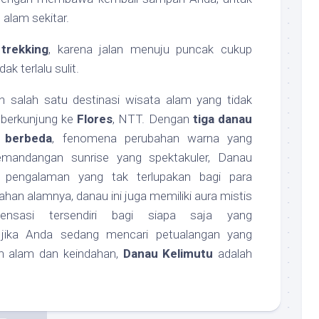
 alam sekitar.
trekking
, karena jalan menuju puncak cukup
k terlalu sulit.
 salah satu destinasi wisata alam yang tidak
a berkunjung ke
Flores
, NTT. Dengan
tiga danau
 berbeda
, fenomena perubahan warna yang
emandangan sunrise yang spektakuler, Danau
 pengalaman yang tak terlupakan bagi para
ahan alamnya, danau ini juga memiliki aura mistis
nsasi tersendiri bagi siapa saja yang
, jika Anda sedang mencari petualangan yang
n alam dan keindahan,
Danau Kelimutu
adalah