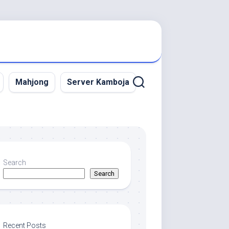
Mahjong
Server Kamboja
Search
Search
Recent Posts