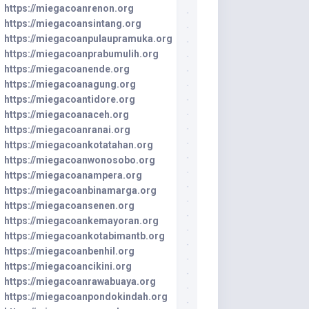
https://miegacoanrenon.org
https://miegacoansintang.org
https://miegacoanpulaupramuka.org
https://miegacoanprabumulih.org
https://miegacoanende.org
https://miegacoanagung.org
https://miegacoantidore.org
https://miegacoanaceh.org
https://miegacoanranai.org
https://miegacoankotatahan.org
https://miegacoanwonosobo.org
https://miegacoanampera.org
https://miegacoanbinamarga.org
https://miegacoansenen.org
https://miegacoankemayoran.org
https://miegacoankotabimantb.org
https://miegacoanbenhil.org
https://miegacoancikini.org
https://miegacoanrawabuaya.org
https://miegacoanpondokindah.org