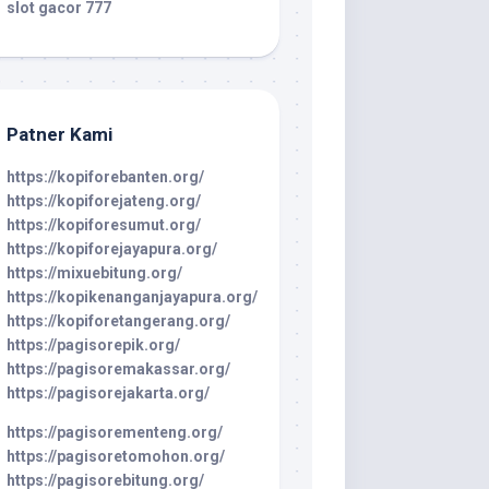
slot gacor 777
Patner Kami
https://kopiforebanten.org/
https://kopiforejateng.org/
https://kopiforesumut.org/
https://kopiforejayapura.org/
https://mixuebitung.org/
https://kopikenanganjayapura.org/
https://kopiforetangerang.org/
https://pagisorepik.org/
https://pagisoremakassar.org/
https://pagisorejakarta.org/
https://pagisorementeng.org/
https://pagisoretomohon.org/
https://pagisorebitung.org/