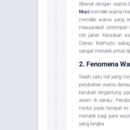
dikenal dengan warna 
Muri
memiliki warna me
memiliki warna yang le
masyarakat setempat 
roh jahat. Keunikan w
Danau Kelimutu sebag
sangat menarik untuk dij
2. Fenomena Wa
Salah satu hal yang 
perubahan warna danau 
berubah tergantung pada
asam di danau. Peruba
mistis pada tempat in
menarik bagi para wis
yang langka.