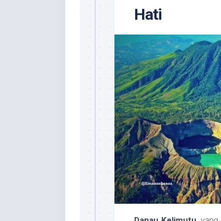
Hati
Danau Kelimutu
, yang