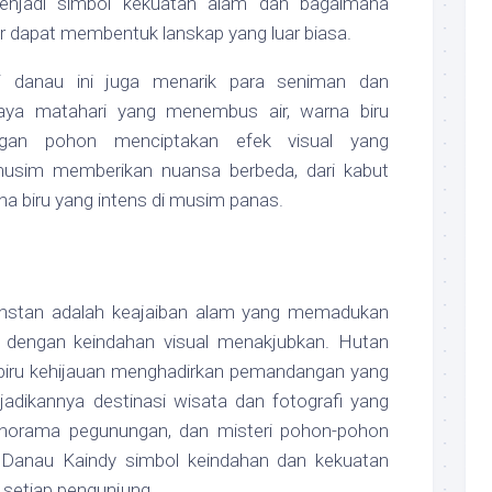
enjadi simbol kekuatan alam dan bagaimana
 dapat membentuk lanskap yang luar biasa.
i danau ini juga menarik para seniman dan
haya matahari yang menembus air, warna biru
ngan pohon menciptakan efek visual yang
musim memberikan nuansa berbeda, dari kabut
a biru yang intens di musim panas.
khstan adalah keajaiban alam yang memadukan
 dengan keindahan visual menakjubkan. Hutan
 biru kehijauan menghadirkan pemandangan yang
adikannya destinasi wisata dan fotografi yang
panorama pegunungan, dan misteri pohon-pohon
 Danau Kaindy simbol keindahan dan kekuatan
 setiap pengunjung.