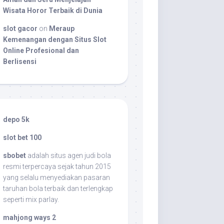
Wisata Horor Terbaik di Dunia
slot gacor
on
Meraup
Kemenangan dengan Situs Slot
Online Profesional dan
Berlisensi
depo 5k
slot bet 100
sbobet
adalah situs agen judi bola
resmi terpercaya sejak tahun 2015
yang selalu menyediakan pasaran
taruhan bola terbaik dan terlengkap
seperti mix parlay.
mahjong ways 2