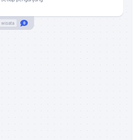
wisata
0