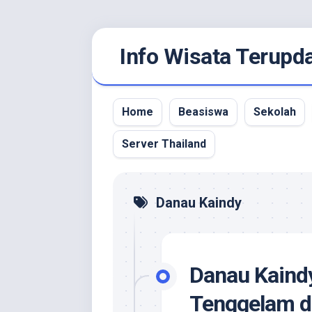
Skip
Info Wisata Terupd
to
content
Home
Beasiswa
Sekolah
Server Thailand
Danau Kaindy
Danau Kaindy
Tenggelam di