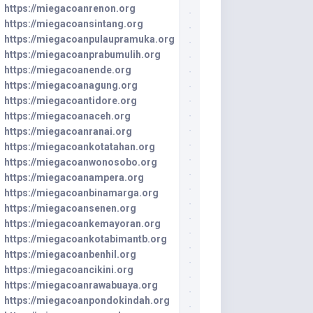
https://miegacoanrenon.org
https://miegacoansintang.org
https://miegacoanpulaupramuka.org
https://miegacoanprabumulih.org
https://miegacoanende.org
https://miegacoanagung.org
https://miegacoantidore.org
https://miegacoanaceh.org
https://miegacoanranai.org
https://miegacoankotatahan.org
https://miegacoanwonosobo.org
https://miegacoanampera.org
https://miegacoanbinamarga.org
https://miegacoansenen.org
https://miegacoankemayoran.org
https://miegacoankotabimantb.org
https://miegacoanbenhil.org
https://miegacoancikini.org
https://miegacoanrawabuaya.org
https://miegacoanpondokindah.org