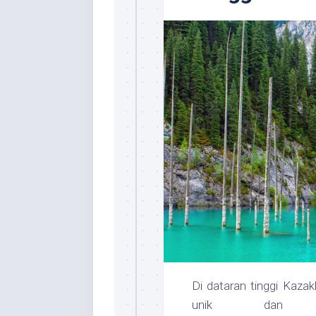
Di dataran tinggi Kaza
unik dan