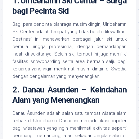
1. Ulricehamn Ski Center – Surga
bagi Pecinta Ski
Bagi para pencinta olahraga musim dingin, Ulricehamn
Ski Center adalah tempat yang tidak boleh dilewatkan.
Destinasi ini menawarkan berbagai jalur ski untuk
pemula hingga profesional, dengan pemandangan
indah di sekitarnya. Selain ski, tempat ini juga memiliki
fasilitas snowboarding serta area bermain salju bagi
keluarga yang ingin menikmati musim dingin di Swedia
dengan pengalaman yang menyenangkan.
2. Danau Åsunden – Keindahan
Alam yang Menenangkan
Danau Åsunden adalah salah satu tempat wisata alam
terbaik di Ulricehamn. Danau ini menjadi lokasi populer
bagi wisatawan yang ingin menikmati aktivitas seperti
berenang, memancing, atau sekadar berjalan-jalan di