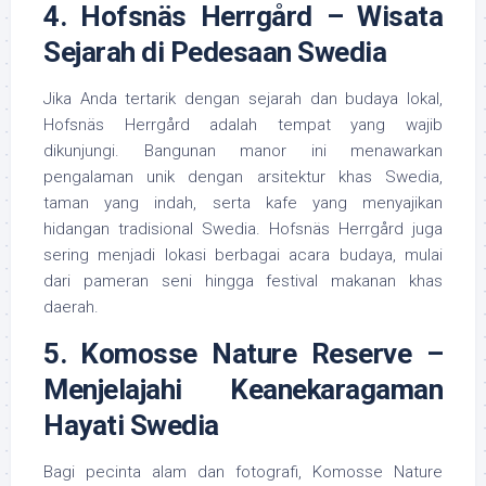
4. Hofsnäs Herrgård – Wisata
Sejarah di Pedesaan Swedia
Jika Anda tertarik dengan sejarah dan budaya lokal,
Hofsnäs Herrgård adalah tempat yang wajib
dikunjungi. Bangunan manor ini menawarkan
pengalaman unik dengan arsitektur khas Swedia,
taman yang indah, serta kafe yang menyajikan
hidangan tradisional Swedia. Hofsnäs Herrgård juga
sering menjadi lokasi berbagai acara budaya, mulai
dari pameran seni hingga festival makanan khas
daerah.
5. Komosse Nature Reserve –
Menjelajahi Keanekaragaman
Hayati Swedia
Bagi pecinta alam dan fotografi, Komosse Nature