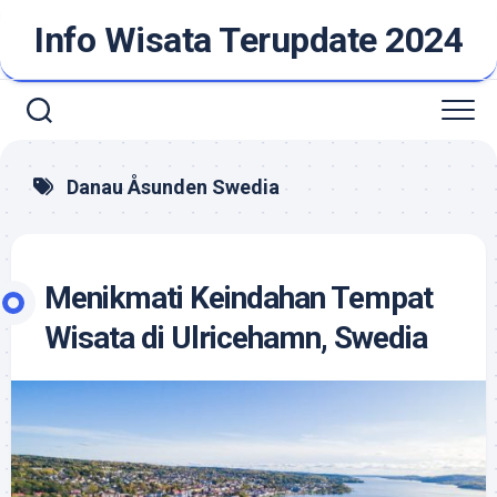
Skip
Info Wisata Terupdate 2024
to
content
Danau Åsunden Swedia
Menikmati Keindahan Tempat
Wisata di Ulricehamn, Swedia