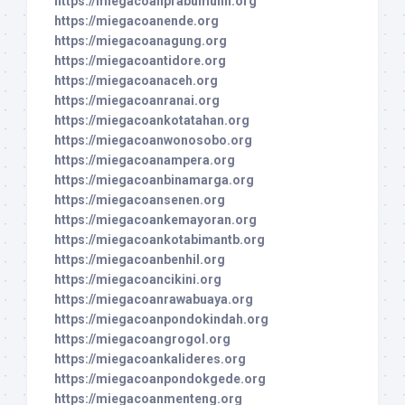
https://miegacoanprabumulih.org
https://miegacoanende.org
https://miegacoanagung.org
https://miegacoantidore.org
https://miegacoanaceh.org
https://miegacoanranai.org
https://miegacoankotatahan.org
https://miegacoanwonosobo.org
https://miegacoanampera.org
https://miegacoanbinamarga.org
https://miegacoansenen.org
https://miegacoankemayoran.org
https://miegacoankotabimantb.org
https://miegacoanbenhil.org
https://miegacoancikini.org
https://miegacoanrawabuaya.org
https://miegacoanpondokindah.org
https://miegacoangrogol.org
https://miegacoankalideres.org
https://miegacoanpondokgede.org
https://miegacoanmenteng.org