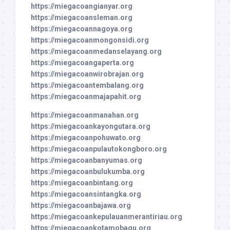
https://miegacoangianyar.org
https://miegacoansleman.org
https://miegacoannagoya.org
https://miegacoanmongonsidi.org
https://miegacoanmedanselayang.org
https://miegacoangaperta.org
https://miegacoanwirobrajan.org
https://miegacoantembalang.org
https://miegacoanmajapahit.org
https://miegacoanmanahan.org
https://miegacoankayongutara.org
https://miegacoanpohuwato.org
https://miegacoanpulautokongboro.org
https://miegacoanbanyumas.org
https://miegacoanbulukumba.org
https://miegacoanbintang.org
https://miegacoansintangka.org
https://miegacoanbajawa.org
https://miegacoankepulauanmerantiriau.org
https://miegacoankotamobagu.org