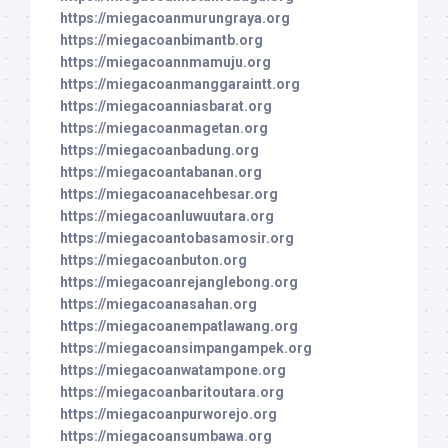
https://miegacoanmurungraya.org
https://miegacoanbimantb.org
https://miegacoannmamuju.org
https://miegacoanmanggaraintt.org
https://miegacoanniasbarat.org
https://miegacoanmagetan.org
https://miegacoanbadung.org
https://miegacoantabanan.org
https://miegacoanacehbesar.org
https://miegacoanluwuutara.org
https://miegacoantobasamosir.org
https://miegacoanbuton.org
https://miegacoanrejanglebong.org
https://miegacoanasahan.org
https://miegacoanempatlawang.org
https://miegacoansimpangampek.org
https://miegacoanwatampone.org
https://miegacoanbaritoutara.org
https://miegacoanpurworejo.org
https://miegacoansumbawa.org