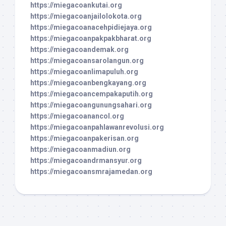
https://miegacoankutai.org
https://miegacoanjailolokota.org
https://miegacoanacehpidiejaya.org
https://miegacoanpakpakbharat.org
https://miegacoandemak.org
https://miegacoansarolangun.org
https://miegacoanlimapuluh.org
https://miegacoanbengkayang.org
https://miegacoancempakaputih.org
https://miegacoangunungsahari.org
https://miegacoanancol.org
https://miegacoanpahlawanrevolusi.org
https://miegacoanpakerisan.org
https://miegacoanmadiun.org
https://miegacoandrmansyur.org
https://miegacoansmrajamedan.org