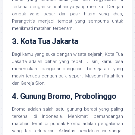
terkenal dengan keindahannya yang memikat. Dengan
ombak yang besar dan pasir hitam yang khas,
Parangtritis menjadi tempat yang sempurna untuk
menikmati matahari terbenam.
3.
Kota Tua Jakarta
Bagi kamu yang suka dengan wisata sejarah, Kota Tua
Jakarta adalah pilihan yang tepat. Di sini, kamu bisa
menemukan bangunan-bangunan bersejarah yang
masih terjaga dengan baik, seperti Museum Fatahillah
dan Gereja Sion.
4.
Gunung Bromo, Probolinggo
Bromo adalah salah satu gunung berapi yang paling
terkenal di Indonesia. Menikmati pemandangan
matahari terbit di puncak Bromo adalah pengalaman
yang tak terlupakan. Aktivitas pendakian ini sangat