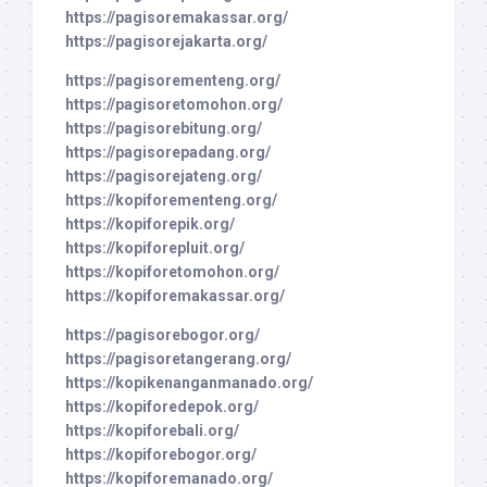
https://pagisoremakassar.org/
https://pagisorejakarta.org/
https://pagisorementeng.org/
https://pagisoretomohon.org/
https://pagisorebitung.org/
https://pagisorepadang.org/
https://pagisorejateng.org/
https://kopiforementeng.org/
https://kopiforepik.org/
https://kopiforepluit.org/
https://kopiforetomohon.org/
https://kopiforemakassar.org/
https://pagisorebogor.org/
https://pagisoretangerang.org/
https://kopikenanganmanado.org/
https://kopiforedepok.org/
https://kopiforebali.org/
https://kopiforebogor.org/
https://kopiforemanado.org/