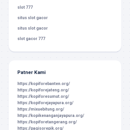
slot 777
situs slot gacor
situs slot gacor
slot gacor 777
Patner Kami
https://kopiforebanten.org/
https://kopiforejateng.org/
https://kopiforesumut.org/
https://kopiforejayapura.org/
https://mixuebitung.org/
https://kopikenanganjayapura.org/
https://kopiforetangerang.org/
https://pagisorepik.org/