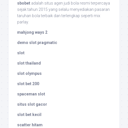
sbobet
adalah situs agen judi bola resmi terpercaya
sejak tahun 2015 yang selalu menyediakan pasaran
taruhan bola terbaik dan terlengkap seperti mix
parlay.
mahjong ways 2
demo slot pragmatic
slot
slot thailand
slot olympus
slot bet 200
spaceman slot
situs slot gacor
slot bet kecil
scatter hitam